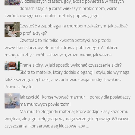
W dzisiejszych czasach, gdy jakość powietrza w naszych
domach staje się coraz większym problemem, warto
zwrócić uwagę na naturalne metody poprawy jego …
Czystość a zapobieganie chorobom zakaźnym: jak zadbać
o profilaktykę?
Czystość to nie tylko kwestia estetyki, ale przede
wszystkim kluczowy element zdrowia publicznego. W obliczu
rosnącej liczby chorób zakaźnych, zrozumienie, jak ważna …
Pranie skóry: w jaki sposób wykonać czyszczenie skór?
Skóra to materiał, który dodaje elegancji i stylu, ale wymaga
także szczególnej troski, aby zachować swoją urodę i trwałość.
Pranie skóry to …
Jak czyścić i konserwować marmur – porady dla posiadaczy
marmurowych powierzchni
Marmur to elegancki materiał, który dodaje klasy każdemu
wnętrzu, ale jego pielęgnacja wymaga szczególnej uwagi. Właściwe
czyszczenie i konserwacja są kluczowe, aby …