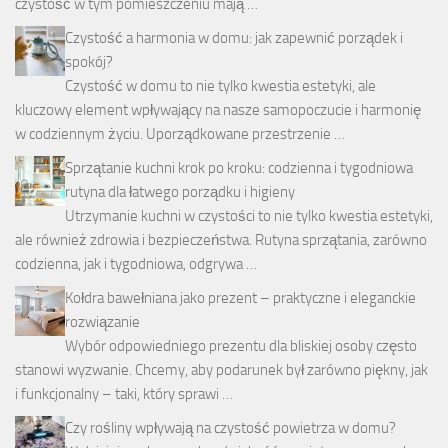
czystość w tym pomieszczeniu mają …
Czystość a harmonia w domu: jak zapewnić porządek i
spokój?
Czystość w domu to nie tylko kwestia estetyki, ale
kluczowy element wpływający na nasze samopoczucie i harmonię
w codziennym życiu. Uporządkowane przestrzenie …
Sprzątanie kuchni krok po kroku: codzienna i tygodniowa
rutyna dla łatwego porządku i higieny
Utrzymanie kuchni w czystości to nie tylko kwestia estetyki,
ale również zdrowia i bezpieczeństwa. Rutyna sprzątania, zarówno
codzienna, jak i tygodniowa, odgrywa …
Kołdra bawełniana jako prezent – praktyczne i eleganckie
rozwiązanie
Wybór odpowiedniego prezentu dla bliskiej osoby często
stanowi wyzwanie. Chcemy, aby podarunek był zarówno piękny, jak
i funkcjonalny – taki, który sprawi …
Czy rośliny wpływają na czystość powietrza w domu?