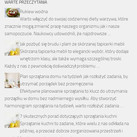
WARTE PRZECZYTANIA
Rukiew wodna
Warto włączyć do swojej codziennej diety warzywa, które
znacznie mogą zmienić pracę naszego organizmu jak i nasze
samopoczucie. Naukowcy udowodnili, że najzdrowsze …
Jak pozbyć się brudu i plam ze skórzanej tapicerki mebli
Skórzana tapicerka mebli to elegancki wybór, który dodaje
wnętrzom klasy, ale także wymaga szczególnej troski.
Każdy z nas z pewnością doświadczył problemu …
Plan sprzątania domu na tydzień: jak rozłożyć zadania, by
utrzymać porządek bez przemęczenia
Efektywne planowanie sprzątania to klucz do utrzymania
porządku w domu bez nadmiernego wysiłku. Aby stworzyć
harmonogram sprzątania na tydzień, warto rozłożyć zadania …
7 skutecznych porad dotyczących sprzątania kuchni
Sprzątanie kuchni to zadanie, które wielu z nas odkłada na
później, a przecież dobrze zorganizowana przestrzeń i