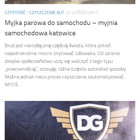
CZYSTOŚĆ
/
CZYSZCZENIE AUT
27 LUTEGO 2017
Myjka parowa do samochodu – myjnia
samochodowa katowice
Brud jest nierozłączną częścią świata, która potrafi
niejednokrotnie mocno zirytować człowieka. Od zarania
dziejów społeczeństwo uczy się walczyć z tego typu
„przeciwnością”, stosując różne (często autorskie) sposoby.
Można jednak nieco proces czyszczenia zautomatyzować.
MYCIE...