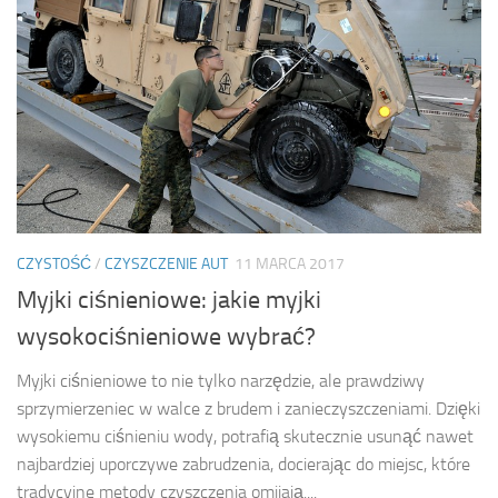
CZYSTOŚĆ
/
CZYSZCZENIE AUT
11 MARCA 2017
Myjki ciśnieniowe: jakie myjki
wysokociśnieniowe wybrać?
Myjki ciśnieniowe to nie tylko narzędzie, ale prawdziwy
sprzymierzeniec w walce z brudem i zanieczyszczeniami. Dzięki
wysokiemu ciśnieniu wody, potrafią skutecznie usunąć nawet
najbardziej uporczywe zabrudzenia, docierając do miejsc, które
tradycyjne metody czyszczenia omijają....