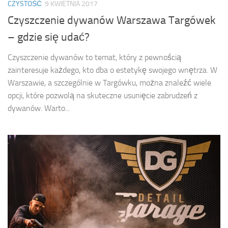
CZYSTOŚĆ
9 KWIETNIA 2017
Czyszczenie dywanów Warszawa Targówek
– gdzie się udać?
Czyszczenie dywanów to temat, który z pewnością
zainteresuje każdego, kto dba o estetykę swojego wnętrza. W
Warszawie, a szczególnie w Targówku, można znaleźć wiele
opcji, które pozwolą na skuteczne usunięcie zabrudzeń z
dywanów. Warto...