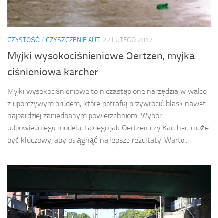
CZYSTOŚĆ
/
CZYSZCZENIE AUT
22 LUTEGO 2017
Myjki wysokociśnieniowe Oertzen, myjka
ciśnieniowa karcher
Myjki wysokociśnieniowe to niezastąpione narzędzia w walce
z uporczywym brudem, które potrafią przywrócić blask nawet
najbardziej zaniedbanym powierzchniom. Wybór
odpowiedniego modelu, takiego jak Oertzen czy Karcher, może
być kluczowy, aby osiągnąć najlepsze rezultaty. Warto...