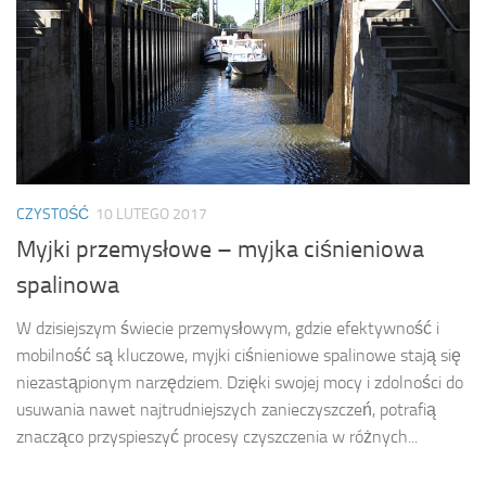
CZYSTOŚĆ
10 LUTEGO 2017
Myjki przemysłowe – myjka ciśnieniowa
spalinowa
W dzisiejszym świecie przemysłowym, gdzie efektywność i
mobilność są kluczowe, myjki ciśnieniowe spalinowe stają się
niezastąpionym narzędziem. Dzięki swojej mocy i zdolności do
usuwania nawet najtrudniejszych zanieczyszczeń, potrafią
znacząco przyspieszyć procesy czyszczenia w różnych...