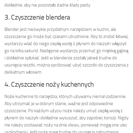
dokładnie, aby nie pozostało żadne ślady pasty.
3. Czyszczenie blendera
Blender jest niezwykle przydatnym narzędziem w kuchni, ale
czyszczenie go może być czasami utrudnione. Aby to zrobić łatwiej,
wystarczy wlać do niego ciepłą wodę z płynem do naczyń i włączyć
go na kilka sekund. Następnie wystarczy przemyć go miękką gąbką
i dokładnie spłukać. Jeśli w blenderze zostały jakieś trudne do
usunięcia resztki, można spróbować użyć szczotki do czyszczenia z
delikatnym włosiem.
4. Czyszczenie noży kuchennych
Noże kuchenne to narzędzia, których używamy niemal codziennie.
Aby utrzymać je w dobrym stanie, ważne jest odpowiednie
czyszczenie. Po każdym użyciu noże należy umyć ciepłą wodą z
płynem do naczyń i dokładnie wysuszyć, aby zapobiec korozji. Nigdy
nie należy zostawiać noży na dnie zlewu, ponieważ mogą one ulec
uszkodzeniu. Jeśli noże mają trudne do usunięcia zabrudzenia,