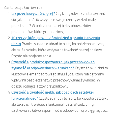
Zainteresuje Cię również:
Jak przechowywać więcej?
Czy kiedykolwiek zastanawiałeś
się, jak pomieścić wszystkie swoje rzeczy w zbyt małej
przestrzeni? W obliczu rosnącej liczby obowiązków i
przedmiotów, które gromadzimy,...
10 rzeczy, które powinnaś wiedzieć o praniu i suszeniu
ubrań
Pranie i suszenie ubrań to nie tylko codzienna rutyna,
ale także sztuka, która wpływa na trwałość naszej odzieży.
Często nie zdajemy sobie...
Czystość a produkty spożywcze: jak przechowywać
żywność w odpowiednich warunkach?
Czystość w kuchni to
kluczowy element zdrowego stylu życia, który ma ogromny
wpływ na bezpieczeństwo przechowywanej żywności. W
obliczu rosnącej liczby przypadków...
Czystość a trwałość mebli: jak dbać o ich estetykę i
funkcjonalność?
Czystość mebli to nie tylko kwestia estetyki,
ale także ich trwałości i funkcjonalności. W codziennym
użytkowaniu łatwo zapomnieć o odpowiedniej pielęgnacji, co...