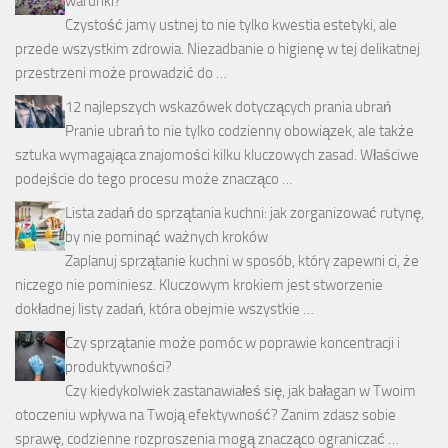
warunki?
Czystość jamy ustnej to nie tylko kwestia estetyki, ale
przede wszystkim zdrowia. Niezadbanie o higienę w tej delikatnej
przestrzeni może prowadzić do …
12 najlepszych wskazówek dotyczących prania ubrań
Pranie ubrań to nie tylko codzienny obowiązek, ale także
sztuka wymagająca znajomości kilku kluczowych zasad. Właściwe
podejście do tego procesu może znacząco …
Lista zadań do sprzątania kuchni: jak zorganizować rutynę,
by nie pominąć ważnych kroków
Zaplanuj sprzątanie kuchni w sposób, który zapewni ci, że
niczego nie pominiesz. Kluczowym krokiem jest stworzenie
dokładnej listy zadań, która obejmie wszystkie …
Czy sprzątanie może pomóc w poprawie koncentracji i
produktywności?
Czy kiedykolwiek zastanawiałeś się, jak bałagan w Twoim
otoczeniu wpływa na Twoją efektywność? Zanim zdasz sobie
sprawę, codzienne rozproszenia mogą znacząco ograniczać …