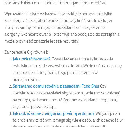
zalecanych ilościach i zgodnie z instrukcjami producentów.
Wprowadzenie tych wskazówek w praktykę pomoże nie tylko
zaoszczędzić czas, ale również poprawi jakość środowiska, w
którym żyjemy, eliminując niepożądane zanieczyszczenia i
alergeny. Skoncentrowane i przemyślane podejście do sprzątania
może przynieść znacznie lepsze rezultaty.
Zainteresuje Cię również:
Jak czyścić łazienkę?
Czysta łazienka to nie tylko kwestia
estetyki, ale przede wszystkim zdrowia. Wiele osób zmaga się
z problemem utrzymania tego pomieszczenia w
nienagannym...
Sprzątanie domu zgodnie z zasadami Feng Shui
Czy
kiedykolwiek zastanawiałeś się, jak sprzątanie może wpłynąć
na energię w Twoim domu? Zgodnie z zasadami Feng Shui,
czystość i porządek są...
Jak radzić sobie z wilgocią i pleśnią w domu?
Wilgoć i pleśń
to problemy, z którymi zmaga się wiele osób, a ich obecność w
domu może prowadzić do poważnych konsekwencji