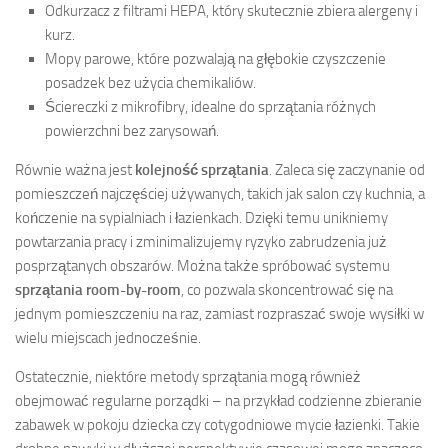
Odkurzacz z filtrami HEPA, który skutecznie zbiera alergeny i
kurz.
Mopy parowe, które pozwalają na głębokie czyszczenie
posadzek bez użycia chemikaliów.
Ściereczki z mikrofibry, idealne do sprzątania różnych
powierzchni bez zarysowań.
Równie ważna jest
kolejność sprzątania
. Zaleca się zaczynanie od
pomieszczeń najczęściej używanych, takich jak salon czy kuchnia, a
kończenie na sypialniach i łazienkach. Dzięki temu unikniemy
powtarzania pracy i zminimalizujemy ryzyko zabrudzenia już
posprzątanych obszarów. Można także spróbować systemu
sprzątania room-by-room
, co pozwala skoncentrować się na
jednym pomieszczeniu na raz, zamiast rozpraszać swoje wysiłki w
wielu miejscach jednocześnie.
Ostatecznie, niektóre metody sprzątania mogą również
obejmować regularne porządki – na przykład codzienne zbieranie
zabawek w pokoju dziecka czy cotygodniowe mycie łazienki. Takie