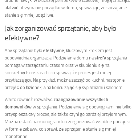
drobne nawyki w dłuższej perspektywie czasowej mogą znacząco
ułatwić utrzymanie porządku w domu, sprawiając, że sprzątanie
stanie się mniej uciążliwe.
Jak zorganizować sprzątanie, aby było
efektywne?
Aby sprzątanie było
efektywne
, kluczowym krokiem jest
odpowiednia organizacja. Podzielenie domu na
strefy
sprzątania
pomaga w zarządzaniu czasem oraz w skupieniu się na
konkretnych obszarach, co sprawia, że proces jest mniej
przytłaczający. Na przykład, można zacząć od kuchni, następnie
przejść do łazienek, a na końcu zająć się sypialniami i salonem.
Warto również rozważyć
zaangażowanie wszystkich
domowników
w sprzątanie. Podzielenie się obowiązkami nie tylko
przyspiesza cały proces, ale także czyni go bardziej przyjemnym.
Można ustalić harmonogram lub zorganizować wspólne porządki
w formie zabawy, co sprawi, że sprzątanie stanie się mniej
monotonne.