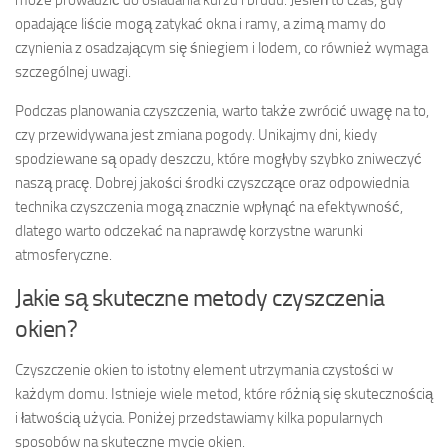
może prowadzić do osiadania kurzu i brudu. Jesień to czas, gdy
opadające liście mogą zatykać okna i ramy, a zimą mamy do
czynienia z osadzającym się śniegiem i lodem, co również wymaga
szczególnej uwagi.
Podczas planowania czyszczenia, warto także zwrócić uwagę na to,
czy przewidywana jest zmiana pogody. Unikajmy dni, kiedy
spodziewane są opady deszczu, które mogłyby szybko zniweczyć
naszą pracę. Dobrej jakości środki czyszczące oraz odpowiednia
technika czyszczenia mogą znacznie wpłynąć na efektywność,
dlatego warto odczekać na naprawdę korzystne warunki
atmosferyczne.
Jakie są skuteczne metody czyszczenia
okien?
Czyszczenie okien to istotny element utrzymania czystości w
każdym domu. Istnieje wiele metod, które różnią się skutecznością
i łatwością użycia. Poniżej przedstawiamy kilka popularnych
sposobów na skuteczne mycie okien.