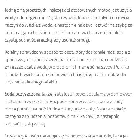
Jedną z najprostszych i najczęściej stosowanych metod jest użycie
wody z detergentem
. Wystarczy wlać kilka kropel płynu do mycia
naczyń do wiadra z wodą, a następnie nałożyć roztwór na szybę za
pomocą gąbki lub ściereczki. Po umyciu warto przetrzeć okno
czystą, suchą ściereczką, aby usunąć smugi.
Kolejny sprawdzony sposób to
ocet
, który doskonale radzi sobie z
uporczywymi zanieczyszczeniami oraz odciskami palców. Można
zmieszać ocet z wodą w proporcji 1:1 i nanieść na szyby. Po kilku
minutach warto przetrzeć powierzchnię gazą lub mikrofibrą dla
uzyskania idealnego efektu.
Soda oczyszczona
także jest stosunkowo popularna w domowych
metodach czyszczenia. Rozpuszczona w wodzie, pasta z sody
może pomóc usunąć trudne plamy oraz naloty. Należy nanieść
pastę na zabrudzenia, pozostawić na kilka chwil, a następnie
spłukać czystą wodą.
Coraz więcej osób decyduje się na nowoczesne metody, takie jak