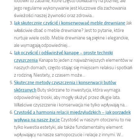
lodówki to zadanie, które często odkładamy na później, ale
jego regularne wykonywanie jest kluczowe dla zachowania
świeżości naszej żywności oraz zdrowia...
Jak skutecznie czyścić i konserwować meble drewniane
Jak
właściwie dbać o meble drewniane? Jest to pytanie, które
nurtuje wiele osób. Meble drewniane są piękne i eleganckie,
ale wymagają odpowiedniej...
Jak oczyścić i odświeżyć kanapę – proste techniki
czyszczenia
Kanapa to jeden z najważniejszych elementów w
naszych domach, często stając się miejscem relaksu i spotkań
z rodziną. Niestety, z czasem może...
Skuteczne metody czyszczenia i konserwacji butów
skórzanych
Buty skórzane to inwestycja, która wymaga
odpowiedniej troski, aby mogły służyć przez długie lata.
Właściwe czyszczenie i konserwacja nie tylko wpływają na...
Czystość a harmonia relacji międzyludzkich – jak porządek
wpływa na nasze życie
Czystość w naszym otoczeniu to nie
tylko kwestia estetyki, ale także fundamentalny element
wpływający na nasze samopoczucie i relacje z innymi. W...