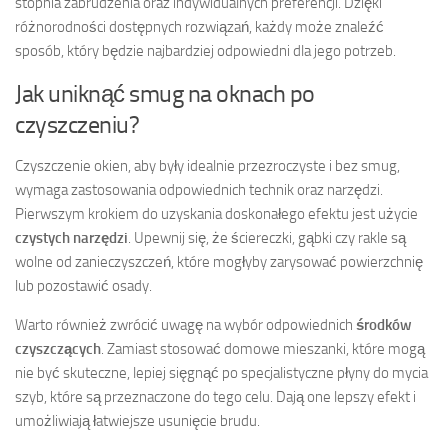
stopnia zabrudzenia oraz indywidualnych preferencji. Dzięki
różnorodności dostępnych rozwiązań, każdy może znaleźć
sposób, który będzie najbardziej odpowiedni dla jego potrzeb.
Jak uniknąć smug na oknach po
czyszczeniu?
Czyszczenie okien, aby były idealnie przezroczyste i bez smug,
wymaga zastosowania odpowiednich technik oraz narzędzi.
Pierwszym krokiem do uzyskania doskonałego efektu jest użycie
czystych narzędzi
. Upewnij się, że ściereczki, gąbki czy rakle są
wolne od zanieczyszczeń, które mogłyby zarysować powierzchnię
lub pozostawić osady.
Warto również zwrócić uwagę na wybór odpowiednich
środków
czyszczących
. Zamiast stosować domowe mieszanki, które mogą
nie być skuteczne, lepiej sięgnąć po specjalistyczne płyny do mycia
szyb, które są przeznaczone do tego celu. Dają one lepszy efekt i
umożliwiają łatwiejsze usunięcie brudu.