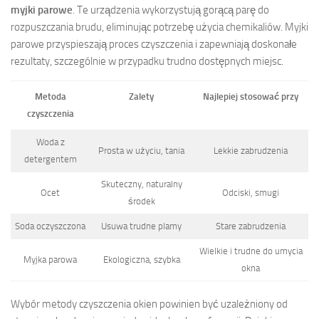
myjki parowe
. Te urządzenia wykorzystują gorącą parę do
rozpuszczania brudu, eliminując potrzebę użycia chemikaliów. Myjki
parowe przyspieszają proces czyszczenia i zapewniają doskonałe
rezultaty, szczególnie w przypadku trudno dostępnych miejsc.
Metoda
Zalety
Najlepiej stosować przy
czyszczenia
Woda z
Prosta w użyciu, tania
Lekkie zabrudzenia
detergentem
Skuteczny, naturalny
Ocet
Odciski, smugi
środek
Soda oczyszczona
Usuwa trudne plamy
Stare zabrudzenia
Wielkie i trudne do umycia
Myjka parowa
Ekologiczna, szybka
okna
Wybór metody czyszczenia okien powinien być uzależniony od