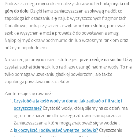
Podczas samego mycia okien należy stosować technikę
mycia od
góry do dołu
. Dzięki temu zanieczyszczenia spływają na dół, co
zapobiega ich osadzaniu się na już wyczyszczonych fragmentach.
Dodatkowo, unikaj czyszczenia szyb w pełnym słońcu, ponieważ
szybkie wysychanie może prowadzić do powstawania smug.
Najlepiej myć okna w pochmurne dni lub wczesnym rankiem oraz
późnym popołudniem.
Na koniec, po umyciu okien, istotne jest
przetrzeć je na sucho
. Użyj
czystej, suchej ściereczki lub rakli, aby usunąć nadmiar wody. To nie
tylko pomaga w uzyskaniu gładkiej powierzchni, ale także
zapobiega powstawaniu zacieków.
Zainteresuje Cię również:
Czystość a jakość wody w domu: jak zadbać o filtrację i
oczyszczanie?
Czystość wody, którą pijemy na co dzień, ma
ogromne znaczenie dla naszego zdrowia i samopoczucia.
Zanieczyszczenia, które mogą znajdować się w wodzie...
Jak oczyścić i odświeżyć wnętrze lodówki?
Czyszczenie