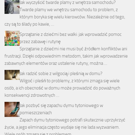
Jak wyczyścić twarde plamy z wnętrza samochodu?
Twarde plamy we wnętrzu samochodu to problem, z
którym boryka się wielu kierowców. Niezależnie od tego,
czy są to ślady po kawie, …
Sprzątanie z dziećmi bez walki: jak wprowadzić pomoc
przez zabawę i rutynę
Sprzątanie z dziećmi nie musi być źródłem konfliktów ani
frustracji. Dzięki odpowiednim metodom, takim jak wprowadzenie
zabawnych elementów oraz ustalenie rutyny, można …
Jak radzić sobie z wilgocią i pleśnią w domu?
Wilgoć i pleśń to problemy, z którymi zmaga się wiele
osób, a ich obecność w domu może prowadzić do poważnych
konsekwencji zdrowotnych …
Jak pozbyć się zapachu dymu tytoniowego w
pomieszczeniach
Zapach dymu tytoniowego potrafi skutecznie uprzykrzyć
życie, a jego eliminacja często wydaje się nie lada wyzwaniem.
Wiele osób zmaga się z problemem …