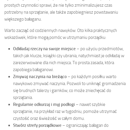
prostych czynności sprawi, że nie tylko zminimalizujesz czas
potrzebny na sprzątanie, ale także zapobiegniesz powstawaniu
większego bałaganu.
Warto zacząć od codziennych nawyków. Oto kilka praktycznych
wskazówek, które mogą pomóc w utrzymaniu porządku:
Odkładaj rzeczy na swoje miejsce
– po użyciu przedmiotów,
takich jak klucze, książki czy ubrania, natychmiast je odkładaj w
zarezerwowane dla nich miejsca. To prosta zasada, która
zapobiega bałaganowi.
Zmywaj naczynia na bieżąco
– po każdym posiłku warto
nawykowo zmywać naczynia. Pozwoli to uniknąć gromadzenia
się brudnych talerzy i garnków, co może zniechęcać do
sprzątania.
Regularnie odkurzaj i myj podłogi
– nawet szybkie
sprzątanie, na przykład raz w tygodniu, pomoże utrzymać
czystość oraz świeżość w całym domu.
Stwórz strefy porządkowe
– ograniczając bałagan do