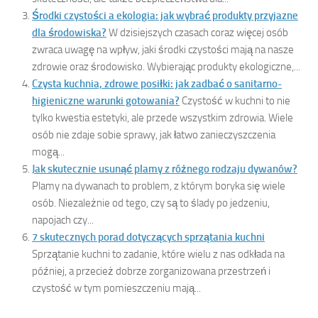
Środki czystości a ekologia: jak wybrać produkty przyjazne
dla środowiska?
W dzisiejszych czasach coraz więcej osób
zwraca uwagę na wpływ, jaki środki czystości mają na nasze
zdrowie oraz środowisko. Wybierając produkty ekologiczne,...
Czysta kuchnia, zdrowe posiłki: jak zadbać o sanitarno-
higieniczne warunki gotowania?
Czystość w kuchni to nie
tylko kwestia estetyki, ale przede wszystkim zdrowia. Wiele
osób nie zdaje sobie sprawy, jak łatwo zanieczyszczenia
mogą...
Jak skutecznie usunąć plamy z różnego rodzaju dywanów?
Plamy na dywanach to problem, z którym boryka się wiele
osób. Niezależnie od tego, czy są to ślady po jedzeniu,
napojach czy...
7 skutecznych porad dotyczących sprzątania kuchni
Sprzątanie kuchni to zadanie, które wielu z nas odkłada na
później, a przecież dobrze zorganizowana przestrzeń i
czystość w tym pomieszczeniu mają...