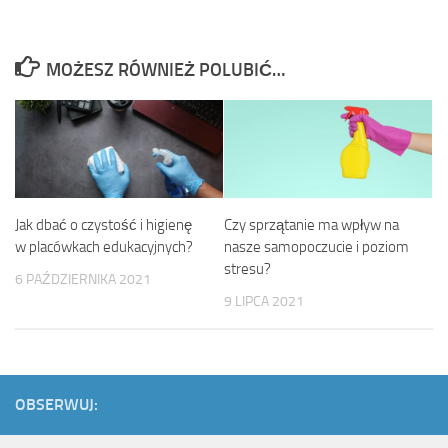
MOŻESZ RÓWNIEŻ POLUBIĆ…
Jak dbać o czystość i higienę
Czy sprzątanie ma wpływ na
w placówkach edukacyjnych?
nasze samopoczucie i poziom
stresu?
6 PAŹDZIERNIKA 2021
9 LIPCA 2021
OBSERWUJ: