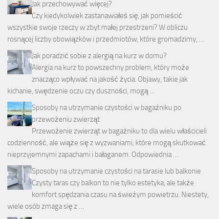
Jak przechowywać więcej?
Czy kiedykolwiek zastanawiałeś się, jak pomieścić
wszystkie swoje rzeczy w zbyt małej przestrzeni? W obliczu
rosnącej liczby obowiązków i przedmiotów, które gromadzimy, …
Jak poradzić sobie z alergią na kurz w domu?
Alergia na kurz to powszechny problem, który może
znacząco wpływać na jakość życia. Objawy, takie jak
kichanie, swędzenie oczu czy duszności, mogą …
Sposoby na utrzymanie czystości w bagażniku po
przewożeniu zwierząt
Przewożenie zwierząt w bagażniku to dla wielu właścicieli
codzienność, ale wiąże się z wyzwaniami, które mogą skutkować
nieprzyjemnymi zapachami i bałaganem. Odpowiednia …
Sposoby na utrzymanie czystości na tarasie lub balkonie
Czysty taras czy balkon to nie tylko estetyka, ale także
komfort spędzania czasu na świeżym powietrzu. Niestety,
wiele osób zmaga się z …