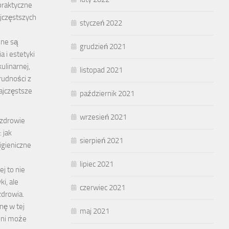
praktyczne
ajczęstszych
styczeń 2022
nne są
grudzień 2021
a i estetyki
ulinarnej,
listopad 2021
rudności z
ajczęstsze
październik 2021
wrzesień 2021
 zdrowie
 jak
sierpień 2021
igieniczne
lipiec 2021
j to nie
ki, ale
czerwiec 2021
drowia.
nę w tej
maj 2021
zeni może