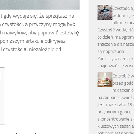
Czystość a
 gdy wydaje się, że sprzątasz na
w domu: ja
filtrację i 
 czystości, a przyczyny mogą być
Czystość wody, któ
ych nawyków, aby poprawić estetykę
co dzień, ma ogro
 poniższym artykule odkryjesz
znaczenie dla nasze
czystością, niezależnie od
samopoczucia.
Zanieczyszczenia, 
znajdować się w w
Co zrobić 
przed gość
mieszkanie
na zadbane i śwież
Jeśli masz tylko 15
przybyciem gości, k
skoncentrowanie się
kluczowych zadania
natychmiast popra