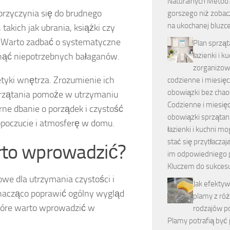
Naturalnych Metod?
rzyczynia się do brudnego
gorszego niż zoba
na ukochanej bluzce
kich jak ubrania, książki czy
. Warto zadbać o systematyczne
Plan sprząt
knąć niepotrzebnych bałaganów.
łazienki i ku
zorganizo
tyki wnętrza. Zrozumienie ich
codzienne i miesię
obowiązki bez cha
zątania pomoże w utrzymaniu
Codzienne i miesię
rne dbanie o porządek i czystość
obowiązki sprzątan
opoczucie i atmosferę w domu.
łazienki i kuchni m
stać się przytłaczają
arto wprowadzić?
im odpowiedniego 
Kluczem do sukces
we dla utrzymania czystości i
Jak efekty
nacząco poprawić ogólny wygląd
plamy z ró
które warto wprowadzić w
rodzajów p
Plamy potrafią by