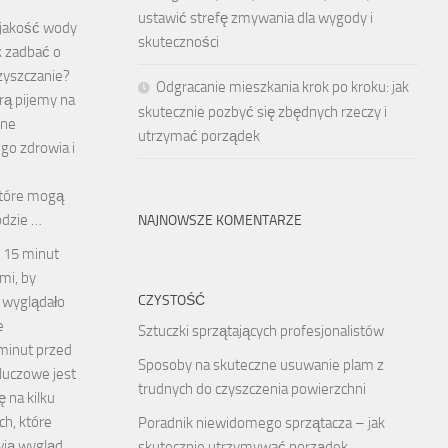
ustawić strefę zmywania dla wygody i
 jakość wody
skuteczności
k zadbać o
oczyszczanie?
Odgracanie mieszkania krok po kroku: jak
rą pijemy na
skutecznie pozbyć się zbędnych rzeczy i
mne
utrzymać porządek
go zdrowia i
które mogą
odzie …
NAJNOWSZE KOMENTARZE
w 15 minut
mi, by
CZYSTOŚĆ
 wyglądało
e
Sztuczki sprzątających profesjonalistów
 minut przed
Sposoby na skuteczne usuwanie plam z
luczowe jest
trudnych do czyszczenia powierzchni
 na kilku
ch, które
Poradnik niewidomego sprzątacza – jak
wią wygląd
skutecznie utrzymywać porządek