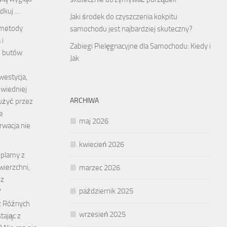
dkuj …
Jaki środek do czyszczenia kokpitu
 metody
samochodu jest najbardziej skuteczny?
 i
Zabiegi Pielęgnacyjne dla Samochodu: Kiedy i
i butów
Jak
westycja,
wiedniej
ARCHIWA
łużyć przez
e
maj 2026
rwacja nie
…
kwiecień 2026
 plamy z
wierzchni,
marzec 2026
 z
październik 2025
?
z Różnych
wrzesień 2025
tając z