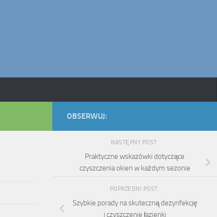
OBSERWUJ:
NASTĘPNY POST
Praktyczne wskazówki dotyczące
czyszczenia okien w każdym sezonie
POPRZEDNI POST
Szybkie porady na skuteczną dezynfekcję
i czyszczenie łazienki