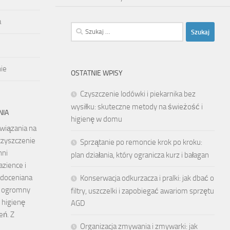
a
Szukaj:
ie
OSTATNIE WPISY
Czyszczenie lodówki i piekarnika bez
wysiłku: skuteczne metody na świeżość i
NIA
higienę w domu
wiązania na
czyszczenie
Sprzątanie po remoncie krok po kroku:
hni
plan działania, który ogranicza kurz i bałagan
azience i
edoceniana
Konserwacja odkurzacza i pralki: jak dbać o
a ogromny
filtry, uszczelki i zapobiegać awariom sprzętu
 higienę
AGD
eń. Z
Organizacja zmywania i zmywarki: jak