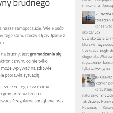
zyny brudnego
mieszkania. Uporzą
Skuteczne
czyszczenia
konserwacj
a nasze samopoczucie. Wiele osób
skórzanych
y tego stanu rzeczy są związane z
Buty skórzane to in
em.
która wymaga odpo
troski, aby mogły s
na brudny, jest
gromadzenie się
długie lata. Właściw
ektronicznym, co nie tylko
czyszczenie i konse
eż może wpływać na zdrowie.
tylko wpływają na 
ie poprawia sytuację.
Jak usuwać
różnych po
zależnie od tego, czy mamy
korzystając
do gromadzenia brudu i
naturalnych metod
wadzić regularne sprzątanie oraz
Jak Usuwać Plamy 
Powierzchni, Korzys