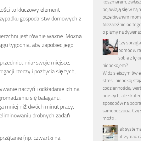
koszmarem, zwłasz
ości to kluczowy element
pojawiają się w naj
oczekiwanym mome
w przypadku gospodarstw domowych z
Niezależnie od tego
o plamy na dywanac
wierzchni jest równie ważne. Można
Czy sprząt
ągu tygodnia, aby zapobiec jego
pomóc w ra
sobie z lęki
 przedmiot miał swoje miejsce,
niepokojem?
acji rzeczy i pozbycia się tych,
W dzisiejszym świec
stres i niepokój staj
codziennością, war
wanie naczyń i odkładanie ich na
prostych, ale skute
gromadzeniu się bałaganu.
sposobów na popr
a mniej niż dwóch minut pracy,
samopoczucia. Czy 
w eliminowaniu drobnych zadań
może …
Jak system
utrzymać cz
przątanie (np. czwartki na