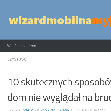
Skip to content
Współpraca i kontakt
CZYSTOŚĆ
10 skutecznych sposobów
dom nie wyglądał na bru
PRZEZ
WIZARDMOBILNAMYJNIAPAROWA.PL
·
11 LISTOPADA 2021