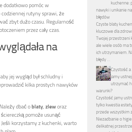
kuchenne: 
oże dodatkowo pomóc w
nawyki i unikanie n
codziennej rutyny sprawi, że
błędów
mować zbyt dużo czasu. Regularność
Czyste blaty kuche
otoczeniem przez cały czas.
kluczowe dla zdrowi
Twojej przestrzeni k
 wyglądała na
ale wiele osób ma t
ich utrzymaniem. N
błędy …
Czystość a
aby jej wygląd był schludny i
jamy ustnej:
utrzymać h
 wprowadzić kilka prostych nawyków
warunki?
Czystość jamy ustne
tylko kwestia estety
. Należy dbać o
blaty
,
zlew
oraz
przede wszystkim z
ną ściereczką pomoże usunąć
Niezadbanie o higie
 Jeśli korzystamy z kuchenki, warto
delikatnej przestr
h plam.