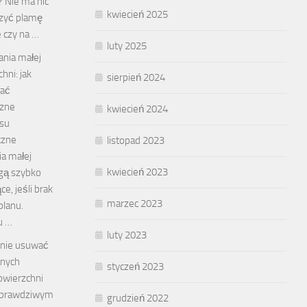
 Nie ma nic
kwiecień 2025
czyć plamę
 czy na …
luty 2025
ania małej
chni: jak
sierpień 2024
wać
czne
kwiecień 2024
osu
czne
listopad 2023
ia małej
kwiecień 2023
ogą szybko
ce, jeśli brak
marzec 2023
planu.
u …
luty 2023
wnie usuwać
żnych
styczeń 2023
owierzchni
ć prawdziwym
grudzień 2022