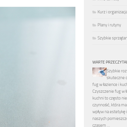
Kurz i organizacj
Plany i rutyny
Szybkie sprzątan
WARTE PRZECZYTA
Szybkie roz
skuteczne 
fug w łazience i kuc
Czyszczenie fug w ł
kuchni to często ni
czynność, która m
wpływ na estetykę i
naszych pomieszcz
czasem …