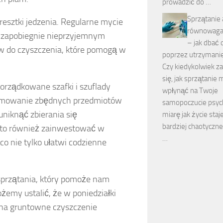
prowadzić do …
Sprzątanie 
 resztki jedzenia. Regularne mycie
równowaga 
 zapobiegnie nieprzyjemnym
– jak dbać 
ów do czyszczenia, które pomogą w
poprzez utrzymani
Czy kiedykolwiek z
się, jak sprzątanie
porządkowane szafki i szuflady
wpłynąć na Twoje
dejmowanie zbędnych przedmiotów
samopoczucie psyc
uniknąć zbierania się
miarę jak życie staj
bardziej chaotyczn
arto również zainwestować w
…
co nie tylko ułatwi codzienne
rzątania, który pomoże nam
żemy ustalić, że w poniedziałki
na gruntowne czyszczenie