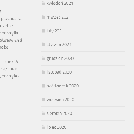
kwiecień 2021
a
marzec 2021
psychiczna
o siebie
luty 2021
e porządku
astanawiałeś
styczeń 2021
 może
grudzień 2020
hiczne? W
e się coraz
listopad 2020
e, porządek
październik 2020
wrzesień 2020
sierpień 2020
lipiec 2020