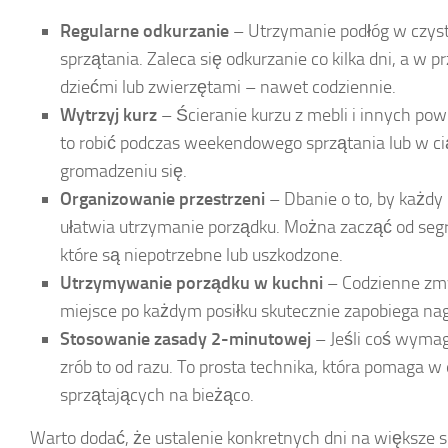
Regularne odkurzanie
– Utrzymanie podłóg w czyst
sprzątania. Zaleca się odkurzanie co kilka dni, a 
dziećmi lub zwierzętami – nawet codziennie.
Wytrzyj kurz
– Ścieranie kurzu z mebli i innych po
to robić podczas weekendowego sprzątania lub w ci
gromadzeniu się.
Organizowanie przestrzeni
– Dbanie o to, by każdy
ułatwia utrzymanie porządku. Można zacząć od segreg
które są niepotrzebne lub uszkodzone.
Utrzymywanie porządku w kuchni
– Codzienne zmy
miejsce po każdym posiłku skutecznie zapobiega na
Stosowanie zasady 2-minutowej
– Jeśli coś wymag
zrób to od razu. To prosta technika, która pomaga 
sprzątających na bieżąco.
Warto dodać, że ustalenie konkretnych dni na większe s