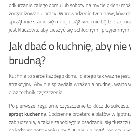
odkurzanie całego domu lub soboty na mycie okien) m
zorganizowaniu pracy. Wprowadzenie tych nawyków do 
sprzątanie stanie się mniej uciążliwe i nie będzie zaj
jest kluczowa, aby cieszyć się schludnym i przyjemnym 
Jak dbać o kuchnię, aby nie
brudną?
Kuchnia to serce każdego domu, dlatego tak ważne jest, 
atrakcyjny. Aby nie sprawiała wrażenia brudnej, warto
oraz technik czyszczenia.
Po pierwsze, regularne czyszczenie to klucz do sukcesu
sprzęt kuchenny
. Codzienne przetarcie blatów wilgot
zabrudzenia, a także zapobiegnie osadzaniu się tłuszczu.
po każdym gotowaniu umyć ją, aby uniknąć uporczywyc