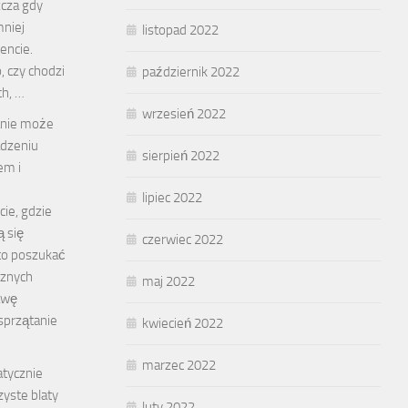
cza gdy
mniej
listopad 2022
ncie.
, czy chodzi
październik 2022
h, …
wrzesień 2022
anie może
dzeniu
sierpień 2022
em i
lipiec 2022
ie, gdzie
ą się
czerwiec 2022
to poszukać
cznych
maj 2022
awę
sprzątanie
kwiecień 2022
marzec 2022
atycznie
yste blaty
luty 2022