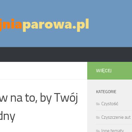
WIĘCEJ
KATEGORIE
 na to, by Twój
Czystość
dny
Czyszczenie aut
Inne tematy