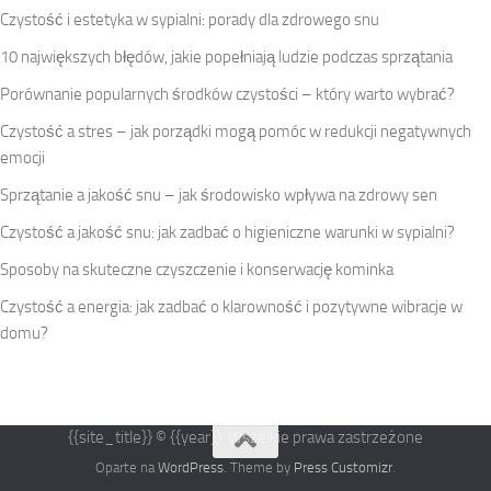
Czystość i estetyka w sypialni: porady dla zdrowego snu
10 największych błędów, jakie popełniają ludzie podczas sprzątania
Porównanie popularnych środków czystości – który warto wybrać?
Czystość a stres – jak porządki mogą pomóc w redukcji negatywnych
emocji
Sprzątanie a jakość snu – jak środowisko wpływa na zdrowy sen
Czystość a jakość snu: jak zadbać o higieniczne warunki w sypialni?
Sposoby na skuteczne czyszczenie i konserwację kominka
Czystość a energia: jak zadbać o klarowność i pozytywne wibracje w
domu?
{{site_title}} © {{year}}. Wszelkie prawa zastrzeżone
Oparte na
WordPress
. Theme by
Press Customizr
.