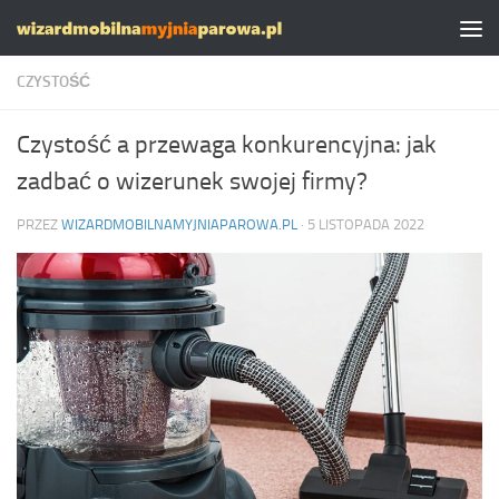
Skip to content
CZYSTOŚĆ
Czystość a przewaga konkurencyjna: jak
zadbać o wizerunek swojej firmy?
PRZEZ
WIZARDMOBILNAMYJNIAPAROWA.PL
·
5 LISTOPADA 2022