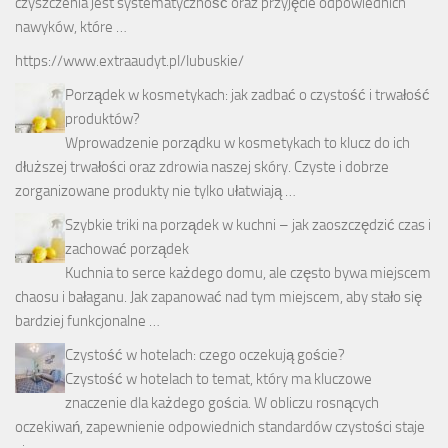
czyszczenia jest systematyczność oraz przyjęcie odpowiednich
nawyków, które …
https://www.extraaudyt.pl/lubuskie/
Porządek w kosmetykach: jak zadbać o czystość i trwałość
produktów?
Wprowadzenie porządku w kosmetykach to klucz do ich
dłuższej trwałości oraz zdrowia naszej skóry. Czyste i dobrze
zorganizowane produkty nie tylko ułatwiają …
Szybkie triki na porządek w kuchni – jak zaoszczędzić czas i
zachować porządek
Kuchnia to serce każdego domu, ale często bywa miejscem
chaosu i bałaganu. Jak zapanować nad tym miejscem, aby stało się
bardziej funkcjonalne …
Czystość w hotelach: czego oczekują goście?
Czystość w hotelach to temat, który ma kluczowe
znaczenie dla każdego gościa. W obliczu rosnących
oczekiwań, zapewnienie odpowiednich standardów czystości staje