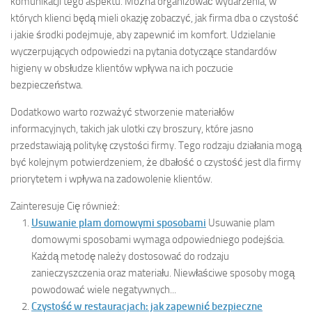
komunikacji tego aspektu. Można organizować wydarzenia, w
których klienci będą mieli okazję zobaczyć, jak firma dba o czystość
i jakie środki podejmuje, aby zapewnić im komfort. Udzielanie
wyczerpujących odpowiedzi na pytania dotyczące standardów
higieny w obsłudze klientów wpływa na ich poczucie
bezpieczeństwa.
Dodatkowo warto rozważyć stworzenie materiałów
informacyjnych, takich jak ulotki czy broszury, które jasno
przedstawiają politykę czystości firmy. Tego rodzaju działania mogą
być kolejnym potwierdzeniem, że dbałość o czystość jest dla firmy
priorytetem i wpływa na zadowolenie klientów.
Zainteresuje Cię również:
Usuwanie plam domowymi sposobami
Usuwanie plam
domowymi sposobami wymaga odpowiedniego podejścia.
Każdą metodę należy dostosować do rodzaju
zanieczyszczenia oraz materiału. Niewłaściwe sposoby mogą
powodować wiele negatywnych...
Czystość w restauracjach: jak zapewnić bezpieczne