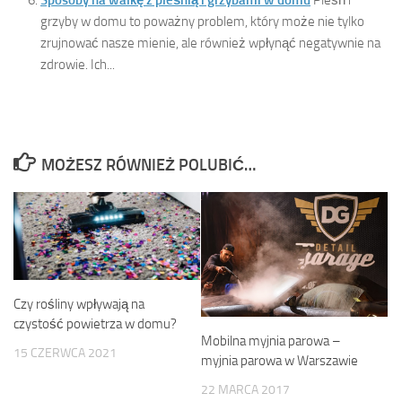
Sposoby na walkę z pleśnią i grzybami w domu
Pleśń i
grzyby w domu to poważny problem, który może nie tylko
zrujnować nasze mienie, ale również wpłynąć negatywnie na
zdrowie. Ich...
MOŻESZ RÓWNIEŻ POLUBIĆ…
Czy rośliny wpływają na
czystość powietrza w domu?
Mobilna myjnia parowa –
15 CZERWCA 2021
myjnia parowa w Warszawie
22 MARCA 2017