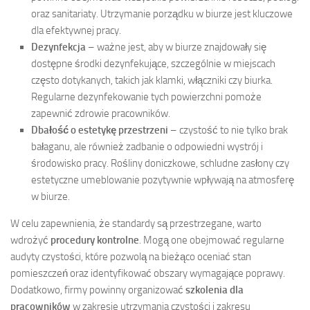
oraz sanitariaty. Utrzymanie porządku w biurze jest kluczowe
dla efektywnej pracy.
Dezynfekcja
– ważne jest, aby w biurze znajdowały się
dostępne środki dezynfekujące, szczególnie w miejscach
często dotykanych, takich jak klamki, włączniki czy biurka.
Regularne dezynfekowanie tych powierzchni pomoże
zapewnić zdrowie pracowników.
Dbałość o estetykę przestrzeni
– czystość to nie tylko brak
bałaganu, ale również zadbanie o odpowiedni wystrój i
środowisko pracy. Rośliny doniczkowe, schludne zasłony czy
estetyczne umeblowanie pozytywnie wpływają na atmosferę
w biurze.
W celu zapewnienia, że standardy są przestrzegane, warto
wdrożyć
procedury kontrolne
. Mogą one obejmować regularne
audyty czystości, które pozwolą na bieżąco oceniać stan
pomieszczeń oraz identyfikować obszary wymagające poprawy.
Dodatkowo, firmy powinny organizować
szkolenia dla
pracowników
w zakresie utrzymania czystości i zakresu