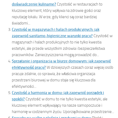
doświadczenie kulinarne?
Czystość w restauracjach to
kluczowy element, który wpływa na zdrowie gości oraz
reputację lokalu. W erze, gdy klienci są coraz bardziej
świadomi...
Czystość w magazynach i halach produkcyjnych: jak
zapewnić sanitarno-higieniczne warunki pracy?
Czystość w
magazynach i halach produkcyjnych to nie tylko kwestia
estetyki, ale przede wszystkim zdrowia i bezpieczeństwa
pracowników. Zanieczyszczenia mogą prowadzić do...
Sprzątanie i organizacja w biurze domowym: jak zapewnić
efektywność pracy?
W dzisiejszych czasach coraz więcej osób
pracuje zdalnie, co sprawia, że właściwa organizacja
przestrzeni biurowej w domu staje się kluczowa dla
efektywności...
Czystość a harmonia w domu: jak zapewnić porządek i
spokój?
Czystość w domu to nie tylko kwestia estetyki, ale
kluczowy element wpływający na nasze samopoczucie i
harmonię w codziennym życiu. Uporządkowane przestrzenie...