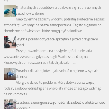
5 naturalnych sposobów na pozbycie się nieprzyjemnych
zapachów w domu
Nieprzyjemne zapachy w domu potrafią skutecznie zepsuć
atmosferę i wpłynąć na nasze samopoczucie. Często sięgamy po
chemiczne odświeżacze, które mogą być szkodliwe …
Szybkie porady dotyczące sprzątania przed przyjęciem
gości
Przygotowanie domu na przyjęcie gości to nie lada
wyzwanie, zwłaszcza gdy czas nagli. Warto skupić się na
kluczowych pomieszczeniach, takich jak salon, …
Poradnik dla alergików – jak zadbać o higienę w sypialni
dziecka
Alergie u dzieci to problem, który dotyka coraz więcej
rodzin, a odpowiednia higiena w sypialni może znacząco wpłynąć
na ich komfort i …
Czystość a energooszczędność: jak zadbać o efektywność
w domu?