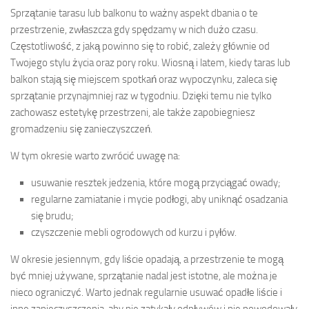
Sprzątanie tarasu lub balkonu to ważny aspekt dbania o te
przestrzenie, zwłaszcza gdy spędzamy w nich dużo czasu.
Częstotliwość, z jaką powinno się to robić, zależy głównie od
Twojego stylu życia oraz pory roku. Wiosną i latem, kiedy taras lub
balkon stają się miejscem spotkań oraz wypoczynku, zaleca się
sprzątanie przynajmniej raz w tygodniu. Dzięki temu nie tylko
zachowasz estetykę przestrzeni, ale także zapobiegniesz
gromadzeniu się zanieczyszczeń.
W tym okresie warto zwrócić uwagę na:
usuwanie resztek jedzenia, które mogą przyciągać owady;
regularne zamiatanie i mycie podłogi, aby uniknąć osadzania
się brudu;
czyszczenie mebli ogrodowych od kurzu i pyłów.
W okresie jesiennym, gdy liście opadają, a przestrzenie te mogą
być mniej używane, sprzątanie nadal jest istotne, ale można je
nieco ograniczyć. Warto jednak regularnie usuwać opadłe liście i
inne zanieczyszczenia, aby nie zatykały odpływów i nie powodowały