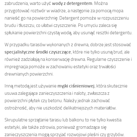
zabrudzenia, warto użyć
wody z detergentem
. Można
przygotować roztwór w wiadrze, a następnie za pomocą mopa
nanieść go na powierzchnię. Detergent pomoże w rozpuszczeniu
brudu i tłuszczu, co ułatwi czyszczenie. Po umyciu zaleca się
spłukanie powierzchni czystą wodą, aby usunąć resztki detergentu.
W przypadku tarasów wykonanych z drewna, dobrze jest stosować
specjalistyczne środki czyszczące
, które nie tylko usuną brud, ale
również zadziałają na konserwację drewna. Regularne czyszczenie i
impregnacja pomoże w zachowaniu estetyki oraz trwałości
drewnianych powierzchni.
Inną metodą jest używanie
myjki ciśnieniowej
, która skutecznie
usuwa zalegające zanieczyszczenia i naloty, zwłaszcza z
powierzchni płytek czy betonu. Należy jednak zachować
ostrożność, aby nie uszkodzić delikatniejszych materiałów.
Skrupulatne sprzątanie tarasu lub balkonu to nie tylko kwestia
estetyki, ale także zdrowia, ponieważ gromadzące się
zanieczyszczenia mogą sprzyjać rozwojowi pleśni czy grzybów.