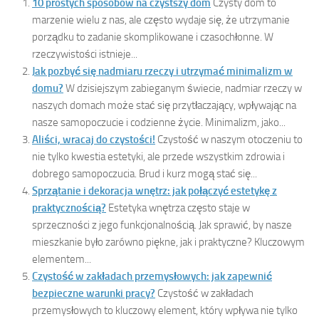
10 prostych sposobów na czystszy dom
Czysty dom to
marzenie wielu z nas, ale często wydaje się, że utrzymanie
porządku to zadanie skomplikowane i czasochłonne. W
rzeczywistości istnieje...
Jak pozbyć się nadmiaru rzeczy i utrzymać minimalizm w
domu?
W dzisiejszym zabieganym świecie, nadmiar rzeczy w
naszych domach może stać się przytłaczający, wpływając na
nasze samopoczucie i codzienne życie. Minimalizm, jako...
Aliści, wracaj do czystości!
Czystość w naszym otoczeniu to
nie tylko kwestia estetyki, ale przede wszystkim zdrowia i
dobrego samopoczucia. Brud i kurz mogą stać się...
Sprzątanie i dekoracja wnętrz: jak połączyć estetykę z
praktycznością?
Estetyka wnętrza często staje w
sprzeczności z jego funkcjonalnością. Jak sprawić, by nasze
mieszkanie było zarówno piękne, jak i praktyczne? Kluczowym
elementem...
Czystość w zakładach przemysłowych: jak zapewnić
bezpieczne warunki pracy?
Czystość w zakładach
przemysłowych to kluczowy element, który wpływa nie tylko