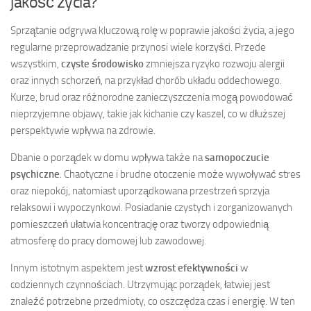
jakość życia?
Sprzątanie odgrywa kluczową rolę w poprawie jakości życia, a jego
regularne przeprowadzanie przynosi wiele korzyści. Przede
wszystkim,
czyste środowisko
zmniejsza ryzyko rozwoju alergii
oraz innych schorzeń, na przykład chorób układu oddechowego.
Kurze, brud oraz różnorodne zanieczyszczenia mogą powodować
nieprzyjemne objawy, takie jak kichanie czy kaszel, co w dłuższej
perspektywie wpływa na zdrowie.
Dbanie o porządek w domu wpływa także na
samopoczucie
psychiczne
. Chaotyczne i brudne otoczenie może wywoływać stres
oraz niepokój, natomiast uporządkowana przestrzeń sprzyja
relaksowi i wypoczynkowi. Posiadanie czystych i zorganizowanych
pomieszczeń ułatwia koncentrację oraz tworzy odpowiednią
atmosferę do pracy domowej lub zawodowej.
Innym istotnym aspektem jest
wzrost efektywności
w
codziennych czynnościach. Utrzymując porządek, łatwiej jest
znaleźć potrzebne przedmioty, co oszczędza czas i energię. W ten