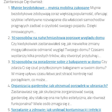
Zainteresuje Cię również:
Myjnie bezdotykowe – myjnia mobilna zakopane
Myjnie
bezdotykowe zdobywają coraz większą popularność, oferując
szybkie i efektywne rozwiązanie dla właścicieli samochodów
pragnących zadbać o czystość swojego pojazdu. Dzięki
innowacyjnym...
10 sposobów na natychmiastową poprawę wyglądu domu
Czy kiedykolwiek zastanawiałeś się, jak niewielkie zmiany
mogą całkowicie odmienić wygląd Twojego domu? Czasami
wystarczy kilka prostych trików, aby stworzyć przytulną i...
10 sposobów na poradzenie sobie z bałaganem w domu
Czy
zdarza Ci się czuć przytłoczonym bałaganem w swoim domu?
W miarę upływu czasu łatwo jest stracić kontrolę nad
porządkiem, co może...
Organizacja garderoby: jak utrzymać porządek w ubraniach?
Zastanawiasz się, jak skutecznie zorganizować swoją
garderobę, aby stała się ona nie tylko estetyczna, ale również
funkcjonalna? Wiele osób zmaga się z...
Sprzątanie a zdrowie: jak uniknąć kontaminacji i infekcji