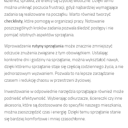
łazienka, sprawia, że efekty są szybciej widoczne. Dzięki temu
można uniknąć poczucia frustracji, gdyż najbardziej wymagające
zadania są realizowane na początku. Warto również tworzyć
checklisty
, które pomogą w organizacji pracy. Notowanie
poszczególnych kroków zadania pozwala śledzić postępy i nie
pomijać istotnych aspektów sprzątania.
Wprowadzenie
rutyny sprzątania
może znacznie zmniejszyć
odczucie znużenia związane z tym obowiązkiem. Ustalając
konkretne dni i godziny na sprzątanie, można wykształcić nawyk,
dzięki któremu sprzątanie staje się częścią codziennego życia, a nie
jednorazowym wyzwaniem. Pozwala to na lepsze zarządzanie
czasem i redukcję chaosu w przestrzeni życiowej.
Inwestowanie w odpowiednie narzędzia sprzątające również może
podnieść efektywność. Wybierając odkurzacze, ściereczki czy inne
akcesoria, które są dostosowane do specyfiki naszego mieszkania,
można zaoszczędzić czas i energię. Dzięki temu sprzątanie stanie
się bardziej komfortowe i mniej czasochłonne.