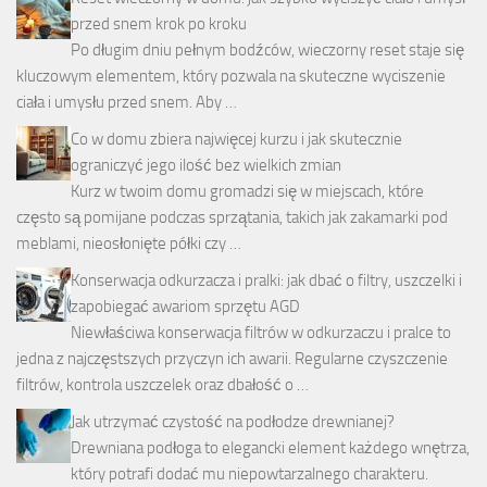
przed snem krok po kroku
Po długim dniu pełnym bodźców, wieczorny reset staje się
kluczowym elementem, który pozwala na skuteczne wyciszenie
ciała i umysłu przed snem. Aby …
Co w domu zbiera najwięcej kurzu i jak skutecznie
ograniczyć jego ilość bez wielkich zmian
Kurz w twoim domu gromadzi się w miejscach, które
często są pomijane podczas sprzątania, takich jak zakamarki pod
meblami, nieosłonięte półki czy …
Konserwacja odkurzacza i pralki: jak dbać o filtry, uszczelki i
zapobiegać awariom sprzętu AGD
Niewłaściwa konserwacja filtrów w odkurzaczu i pralce to
jedna z najczęstszych przyczyn ich awarii. Regularne czyszczenie
filtrów, kontrola uszczelek oraz dbałość o …
Jak utrzymać czystość na podłodze drewnianej?
Drewniana podłoga to elegancki element każdego wnętrza,
który potrafi dodać mu niepowtarzalnego charakteru.