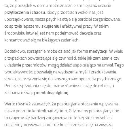
to, że porządek w domu może znacznie zmniejszać uczucie
przytłoczenia
i
chaosu
. Kiedy przestrzeń wokół nas jest
uporządkowana, nasza psychika staje się bardziej zorganizowana,
co sprzyja lepszemu
skupieniu
i efektywnej pracy. W takim
środowisku łatwiej jest nam podejmować decyzje oraz
koncentrować się na bieżących zadaniach.
Dodatkowo, sprzątanie może działać jak forma
medytacji
. W wielu
przypadkach powtarzające się czynności, takie jak zamiatanie czy
układanie przedmiotów, mogą działać uspokajająco na umysł. Tego
typu aktywności pozwalają na wyciszenie myśli i zredukowanie
stresu, co przyczynia się do lepszego samopoczucia psychicznego.
Podczas sprzątania często mamy również okazję do refleksji i
zadbania o swoją
mentalną higienę
.
Warto również zauważyć, że posprzątane otoczenie wpływa na
nasze poczucie kontroli nad życiem. Gdy mamy posprzątany dom,
to czujemy się bardziej zorganizowani i lepiej radzimy sobie z
codziennymi wyzwaniami. To z kolei przekłada się na wyższą