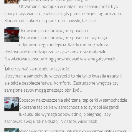
Utrzymanie porządku w małym mieszkaniu może być
sporym wyzwaniem, zwłaszcza gdy przestrzeń jest ograniczona.
Kluczem do sukcesu są konkretne nawyki, takie jak …
Usuwanie plam domowymi sposobami
Usuwanie plam domowymi sposobami wymaga
odpowiedniego podejścia. Każdą metodę należy
dostosować do rodzaju zanieczyszczenia oraz materiału.
Niewłaściwe sposoby mogą powodować wiele negatywnych …
Jak utrzymać samochód w czystości
Utrzymanie samochodu w czystości to nie tylko kwestia estetyki,
ale także bezpieczeństwa i komfortu. Zabrudzone wnętrze czy
zamglone szyby mogą znacząco obniżyć …
Sposoby na czyszczenie skórzanej tapicerki w samochodzie
Skórzana tapicerka w samochodzie to symbol elegancji i
luksusu, ale wymaga odpowiedniej pielęgnacji, aby
zachować swój urok na dłużej. Niestety, wiele osób …
Reset wieczorny w domu: jak szybko wyciszyć ciało i umysł