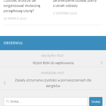
Czystość w biurze: jak
Jak efektywnie usuwać plamy
zorganizować skuteczną
z ubrań i odzieży
porządkową rutynę?
3 SIERPNIA 2020
20 MARCA 2022
OBSERWUJ:
NASTĘPNY POST
Wybór łódki do wędkowania
POPRZEDNI POST
Zasady utrzymania czystości w pomieszczeniach dla
alergików
Szukaj: