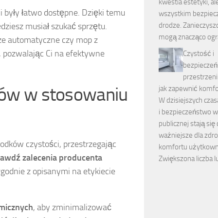
kwestia estetyki, a
ci były łatwo dostępne. Dzięki temu
wszystkim bezpiec
dziesz musiał szukać sprzętu.
drodze. Zanieczysz
mogą znacząco ogr
ze automatyczne czy mop z
 pozwalając Ci na efektywne
Czystość i
bezpiecze
przestrzeni
ędów w stosowaniu
jak zapewnić komfo
W dzisiejszych cza
i bezpieczeństwo w
publicznej stają się
ważniejsze dla zdro
odków czystości, przestrzegając
komfortu użytkown
rawdź zalecenia producenta
Zwiększona liczba l
godnie z opisanymi na etykiecie
micznych
, aby zminimalizować