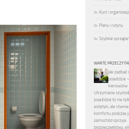
Kurz i organizacj
Plany i rutyny
Szybkie sprzątan
WARTE PRZECZYTA
Jak zadbać 
pojeździe –
kierowców
Utrzymanie czystoś
pojeździe to nie tyl
estetyki, ale równie
komfortu podczas j
samochód sprzyja
bezpieczeństwu, el