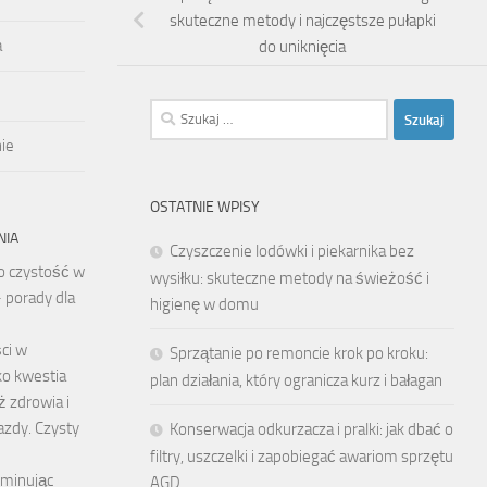
skuteczne metody i najczęstsze pułapki
a
do uniknięcia
Szukaj:
ie
OSTATNIE WPISY
NIA
Czyszczenie lodówki i piekarnika bez
o czystość w
wysiłku: skuteczne metody na świeżość i
 porady dla
higienę w domu
ci w
Sprzątanie po remoncie krok po kroku:
ko kwestia
plan działania, który ogranicza kurz i bałagan
ż zdrowia i
azdy. Czysty
Konserwacja odkurzacza i pralki: jak dbać o
filtry, uszczelki i zapobiegać awariom sprzętu
iminując
AGD