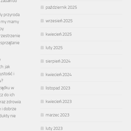
 zadań do
październik 2025
dy przyroda
wrzesień 2025
, a my mamy
aby
kwiecień 2025
rzestrzenie
sprzątanie
luty 2025
w
sierpień 2024
h: jak
ystość i
kwiecień 2024
w?
ządku w
listopad 2023
z do ich
kwiecień 2023
oraz zdrowia
e i dobrze
marzec 2023
ukty nie
luty 2023