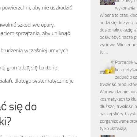
kluczowych
powierzchni, aby nie uszkodzić
wykonania
Wiosna to czas, kie
budzi się do życia
uwolnić szkodliwe opary.
doskonałą okazję, 
częciem sprzątania, aby uniknąć
odświeżyć nasze p
życiowe. Wiosenne 
zabrudzenia wcześniej umytych
to …
Porządek 
rej gromadzą się bakterie.
kosmetykac
zadbać o cz
ałań, dlatego systematycznie je
trwałość produktó
Wprowadzenie por
kosmetykach to kluc
ć się do
dłuższej trwałości 
naszej skóry. Czyst
ki?
zorganizowane prod
tylko ułatwiają …