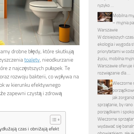
ryzyko …
Mobilna my
– myjnia p
Warszawie
W dzisiejszych czas
ekologia i wygoda st
amy drobne błędy, które skutkują
priorytetami w co
życiu, mobilna myj
czyszczenia
toalety
, nieodkurzanie
Warszawie oferuje 
óre z najczęstszych pułapek. Te
rozwiązanie dla …
raz rozwoju bakterii, co wpływa na
Wieczorne 
rok w kierunku efektywnego
porządkow
akże zapewni czystą i zdrową
jak zorgan
sprzątanie, by rano 
porządkiem i spok
Wieczorne sprząta
wydawać się bana
dłużają czas i obniżają efekt
obowiązkiem, ale j