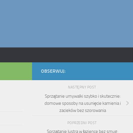
OBSERWUJ:
NASTĘPNY POST
Sprzątanie umywalki szybko i skutecznie:
domowe sposoby na usunięcie kamienia i
zacieków bez szorowania
POPRZEDNI POST
Sprzątanie lustra w łazience bez smug: