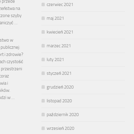
le przede
czerwiec 2021
zeństwa na
czone szyby
maj 2021
aniczyć …
kwiecień 2021
ństwo w
marzec 2021
 publicznej:
rt i zdrowie?
luty 2021
sach czystość
 przestrzeni
styczeń 2021
 coraz
wia i
grudzień 2020
ików.
udzi w …
listopad 2020
październik 2020
wrzesień 2020