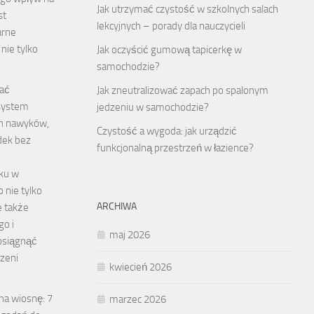
Jak utrzymać czystość w szkolnych salach
st
lekcyjnych – porady dla nauczycieli
arne
nie tylko
Jak oczyścić gumową tapicerkę w
…
samochodzie?
ać
Jak zneutralizować zapach po spalonym
system
jedzeniu w samochodzie?
h nawyków,
Czystość a wygoda: jak urządzić
dek bez
funkcjonalną przestrzeń w łazience?
ku w
 nie tylko
ARCHIWA
e także
go i
maj 2026
osiągnąć
zeni
kwiecień 2026
na wiosnę: 7
marzec 2026