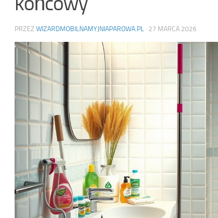
końcowy
PRZEZ
WIZARDMOBILNAMYJNIAPAROWA.PL
·
27 MARCA 2026