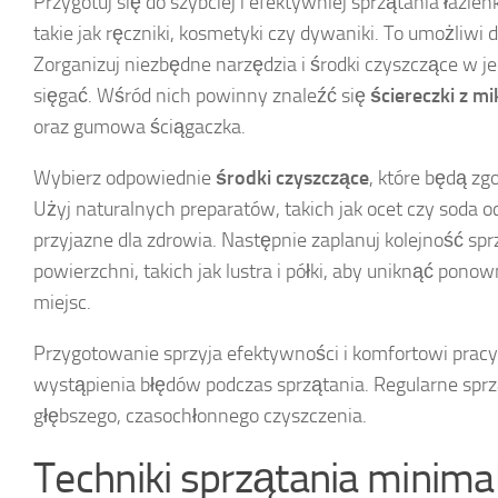
Przygotuj się do szybciej i efektywniej sprzątania łazie
takie jak ręczniki, kosmetyki czy dywaniki. To umożliwi
Zorganizuj niezbędne narzędzia i środki czyszczące w j
sięgać. Wśród nich powinny znaleźć się
ściereczki z mi
oraz gumowa ściągaczka.
Wybierz odpowiednie
środki czyszczące
, które będą zg
Użyj naturalnych preparatów, takich jak ocet czy soda o
przyjazne dla zdrowia. Następnie zaplanuj kolejność sp
powierzchni, takich jak lustra i półki, aby uniknąć pon
miejsc.
Przygotowanie sprzyja efektywności i komfortowi pracy
wystąpienia błędów podczas sprzątania. Regularne spr
głębszego, czasochłonnego czyszczenia.
Techniki sprzątania minimal