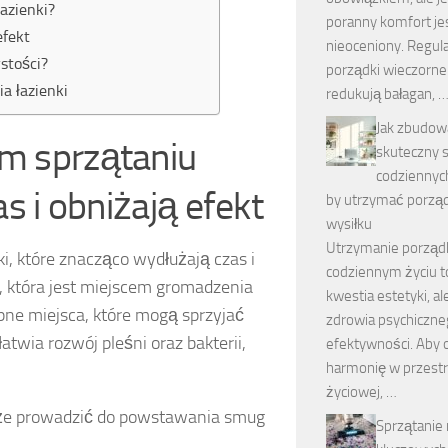
azienki?
poranny komfort je
efekt
nieoceniony. Regul
stości?
porządki wieczorne 
ia łazienki
redukują bałagan, 
Jak zbudow
im sprzątaniu
skuteczny 
codziennyc
as i obniżają efekt
by utrzymać porzą
wysiłku
Utrzymanie porząd
i, które znacząco wydłużają czas i
codziennym życiu to
y, która jest miejscem gromadzenia
kwestia estetyki, al
pne miejsca, które mogą sprzyjać
zdrowia psychiczne
atwia rozwój pleśni oraz bakterii,
efektywności. Aby 
harmonię w przestr
życiowej, …
może prowadzić do powstawania smug
Sprzątanie 