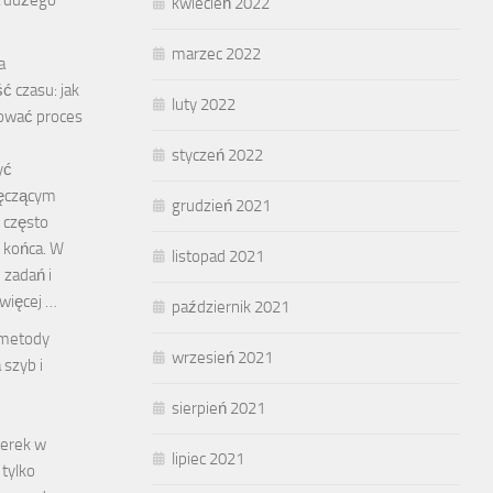
kwiecień 2022
marzec 2022
a
 czasu: jak
luty 2022
ować proces
styczeń 2022
yć
męczącym
grudzień 2021
 często
ć końca. W
listopad 2021
 zadań i
więcej …
październik 2021
 metody
wrzesień 2021
 szyb i
sierpień 2021
terek w
lipiec 2021
tylko