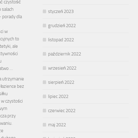
ać czystość
 salach
styczeń 2023
– porady dla
grudzień 2022
ci w
kcyjnych to
listopad 2022
etyki, ale
ektywności
październik 2022
u
wrzesień 2022
łatwo …
a utrzymanie
sierpień 2022
 łazience bez
iłku
lipiec 2022
 w czystości
iwym
czerwiec 2022
cza przy
waniu.
maj 2022
że
a dużego