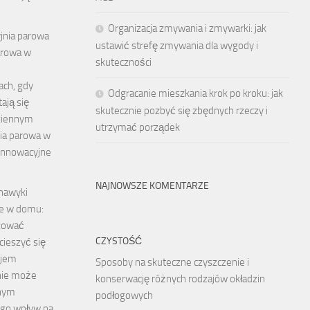
Organizacja zmywania i zmywarki: jak
jnia parowa
ustawić strefę zmywania dla wygody i
arowa w
skuteczności
ach, gdy
Odgracanie mieszkania krok po kroku: jak
ają się
skutecznie pozbyć się zbędnych rzeczy i
dziennym
utrzymać porządek
nia parowa w
innowacyjne
NAJNOWSZE KOMENTARZE
nawyki
e w domu:
izować
CZYSTOŚĆ
cieszyć się
ojem
Sposoby na skuteczne czyszczenie i
nie może
konserwację różnych rodzajów okładzin
lnym
podłogowych
ego wpływ na