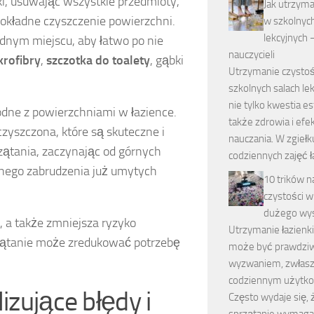
nki, usuwając wszystkie przedmioty,
Jak utrzym
 dokładne czyszczenie powierzchni.
w szkolnych
lekcyjnych 
ednym miejscu, aby łatwo po nie
nauczycieli
krofibry
,
szczotka do toalety
, gąbki
Utrzymanie czystoś
szkolnych salach le
nie tylko kwestia est
odne z powierzchniami w łazience.
także zdrowia i ef
czyszczona, które są skuteczne i
nauczania. W zgiełk
rzątania, zaczynając od górnych
codziennych zajęć 
ownego zabrudzenia już umytych
10 trików n
czystości w
dużego wys
, a także zmniejsza ryzyko
Utrzymanie łazienki
zątanie może zredukować potrzebę
może być prawdz
wyzwaniem, zwłasz
codziennym użytko
izujące błędy i
Często wydaje się, 
sprzątanie wymag