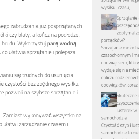
wysiłku i czasu, …
Sprzątanie 
ego zabrudzania już posprzątanych
oszczędność
zoptymaliz
ółki czy blaty, a kończ na podłodze.
porządków?
i brudu. Wykorzystuj
parę wodną
Sprzątanie może b
co ułatwia sprzątanie i polepsza
czasochłonnym i 
obowiązkiem, który
wydaje się nie mie
aniu się trudnych do usunięcia
obliczu codziennych
ie czystości bez zbędnego wysiłku.
obowiązków, coraz 
 pozwoli na szybsze sprzątanie i
Skuteczne
czyszczenia
lusterek w
i. Zamiast wykonywać wszystko na
samochodzie
o ułatwi zarządzanie czasem i
Czystość szyb i lus
samochodzie to nie 