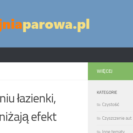
WIĘCEJ
KATEGORIE
iu łazienki,
Czystość
niżają efekt
Czyszczenie aut
Inne tematy