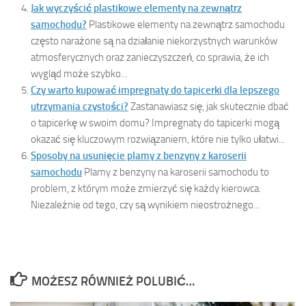
Jak wyczyścić plastikowe elementy na zewnątrz
samochodu?
Plastikowe elementy na zewnątrz samochodu
często narażone są na działanie niekorzystnych warunków
atmosferycznych oraz zanieczyszczeń, co sprawia, że ich
wygląd może szybko...
Czy warto kupować impregnaty do tapicerki dla lepszego
utrzymania czystości?
Zastanawiasz się, jak skutecznie dbać
o tapicerkę w swoim domu? Impregnaty do tapicerki mogą
okazać się kluczowym rozwiązaniem, które nie tylko ułatwi...
Sposoby na usunięcie plamy z benzyny z karoserii
samochodu
Plamy z benzyny na karoserii samochodu to
problem, z którym może zmierzyć się każdy kierowca.
Niezależnie od tego, czy są wynikiem nieostrożnego...
MOŻESZ RÓWNIEŻ POLUBIĆ…