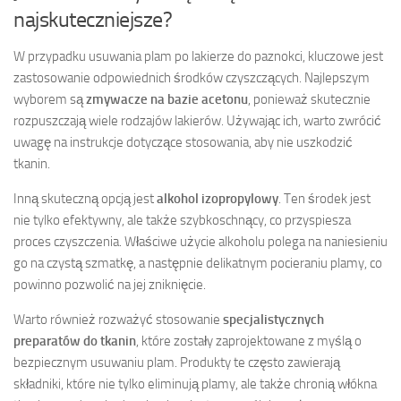
najskuteczniejsze?
W przypadku usuwania plam po lakierze do paznokci, kluczowe jest
zastosowanie odpowiednich środków czyszczących. Najlepszym
wyborem są
zmywacze na bazie acetonu
, ponieważ skutecznie
rozpuszczają wiele rodzajów lakierów. Używając ich, warto zwrócić
uwagę na instrukcje dotyczące stosowania, aby nie uszkodzić
tkanin.
Inną skuteczną opcją jest
alkohol izopropylowy
. Ten środek jest
nie tylko efektywny, ale także szybkoschnący, co przyspiesza
proces czyszczenia. Właściwe użycie alkoholu polega na naniesieniu
go na czystą szmatkę, a następnie delikatnym pocieraniu plamy, co
powinno pozwolić na jej zniknięcie.
Warto również rozważyć stosowanie
specjalistycznych
preparatów do tkanin
, które zostały zaprojektowane z myślą o
bezpiecznym usuwaniu plam. Produkty te często zawierają
składniki, które nie tylko eliminują plamy, ale także chronią włókna