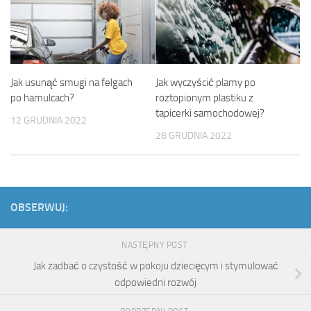
Jak usunąć smugi na felgach
Jak wyczyścić plamy po
po hamulcach?
roztopionym plastiku z
tapicerki samochodowej?
12 GRUDNIA 2022
28 GRUDNIA 2022
OBSERWUJ:
NASTĘPNY POST
Jak zadbać o czystość w pokoju dziecięcym i stymulować
odpowiedni rozwój