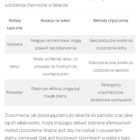
substancje chemiczne w lakierze.
Rodzaj
Reakcja na lakier
Metody czyszczenia
tapicerki
Reaguje na chemikalia, mogą
Specjalistyczne środki do
Skórzana
pojawić się odbarwienia
czyszczenia skóry
Może wchłaniać lakier, co
Odkurzanie oraz środki do
Welur
prowadzi do trudnych do
czyszczenia tapicerki
usunięcia plam
Detergenty
Obejmuje włókna, mogą być
Polyester
enzymatyczne,
trwałe plamy
dodatkowe wymywanie
Zrozumienie, jak powstają plamy po lakierze do paznokci oraz jakie
są ich właściwości, może znacząco ułatwić dobranie efektywnych
metod czyszczenia. Ważne jest, aby nie czekać z usuwaniem
plamy, ponieważ czas jest kluczowym czynnikiem w walce z tego