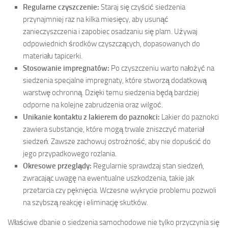
Regularne czyszczenie:
Staraj się czyścić siedzenia
przynajmniej raz na kilka miesięcy, aby usunąć
zanieczyszczenia i zapobiec osadzaniu się plam. Używaj
odpowiednich środków czyszczących, dopasowanych do
materiału tapicerki.
Stosowanie impregnatów:
Po czyszczeniu warto nałożyć na
siedzenia specjalne impregnaty, które stworzą dodatkową
warstwę ochronną. Dzięki temu siedzenia będą bardziej
odporne na kolejne zabrudzenia oraz wilgoć.
Unikanie kontaktu z lakierem do paznokci:
Lakier do paznokci
zawiera substancje, które mogą trwale zniszczyć materiał
siedzeń. Zawsze zachowuj ostrożność, aby nie dopuścić do
jego przypadkowego rozlania.
Okresowe przeglądy:
Regularnie sprawdzaj stan siedzeń,
zwracając uwagę na ewentualne uszkodzenia, takie jak
przetarcia czy pęknięcia. Wczesne wykrycie problemu pozwoli
na szybszą reakcję i eliminację skutków.
Właściwe dbanie o siedzenia samochodowe nie tylko przyczynia się