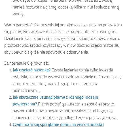
być użyte do rozjaśnienia plam. Po wymieszaniu z wodą,
nanieś roztwór na plamę, odczekaj kilka minut i spłucz zimną
wodą.
Warto pamiętać, że im szybciej podejmiesz działanie po pojawieniu
się plamy, tym większe masz szanse na jej skuteczne usunięcie.
Działania te są bezpieczne dla większości tkanin, ale zawsze warto
przetestować środek czyszczący w niewidocznej części materiału,
aby upewnić się, że nie spowoduje odbarwienia.
Zainteresuje Cię również:
Jak czyścić łazienkę?
Czysta łazienka to nie tylko kwestia
estetyki, ale przede wszystkim zdrowia. Wiele osób zmaga się
z problemem utrzymania tego pomieszczenia w
nienagannym...
Jak skutecznie usunąć plamy z różnego rodzaju
powierzchni?
Plamy potrafią skutecznie zepsuć estetykę
naszych ulubionych powierzchni, niezależnie od tego, czy
chodzi o odzież, meble, czy podłogi. Często pojawiają się w...
Czym różni się sprzątanie domu na wsi od miasta?