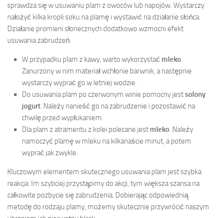
sprawdza się w usuwaniu plam z owoców lub napojów. Wystarczy
nałożyć kilka kropli soku na plamę i wystawić na działanie słońca.
Działanie promieni słonecznych dodatkowo wzmocni efekt
usuwania zabrudzeń.
W przypadku plam z kawy, warto wykorzystać
mleko
.
Zanurzony w nim materiał wchłonie barwnik, a następnie
wystarczy wyprać go w letniej wodzie.
Do usuwania plam po czerwonym winie pomocny jest
solony
jogurt
. Należy nanieść go na zabrudzenie i pozostawić na
chwilę przed wypłukaniem.
Dla plam z atramentu z kolei polecane jest
mleko
. Należy
namoczyć plamę w mleku na kilkanaście minut, a potem
wyprać jak zwykle.
Kluczowym elementem skutecznego usuwania plam jest szybka
reakcja. Im szybciej przystąpimy do akcji, tym większa szansa na
całkowite pozbycie się zabrudzenia. Dobierając odpowiednią
metodę do rodzaju plamy, możemy skutecznie przywrócić naszym