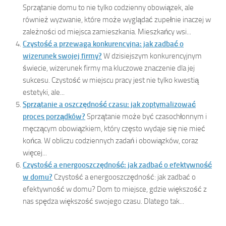
Sprzątanie domu to nie tylko codzienny obowiązek, ale
również wyzwanie, które może wyglądać zupełnie inaczej w
zależności od miejsca zamieszkania. Mieszkańcy wsi...
Czystość a przewaga konkurencyjna: jak zadbać o
wizerunek swojej firmy?
W dzisiejszym konkurencyjnym
świecie, wizerunek firmy ma kluczowe znaczenie dla jej
sukcesu. Czystość w miejscu pracy jest nie tylko kwestią
estetyki, ale...
Sprzątanie a oszczędność czasu: jak zoptymalizować
proces porządków?
Sprzątanie może być czasochłonnym i
męczącym obowiązkiem, który często wydaje się nie mieć
końca. W obliczu codziennych zadań i obowiązków, coraz
więcej...
Czystość a energooszczędność: jak zadbać o efektywność
w domu?
Czystość a energooszczędność: jak zadbać o
efektywność w domu? Dom to miejsce, gdzie większość z
nas spędza większość swojego czasu. Dlatego tak...