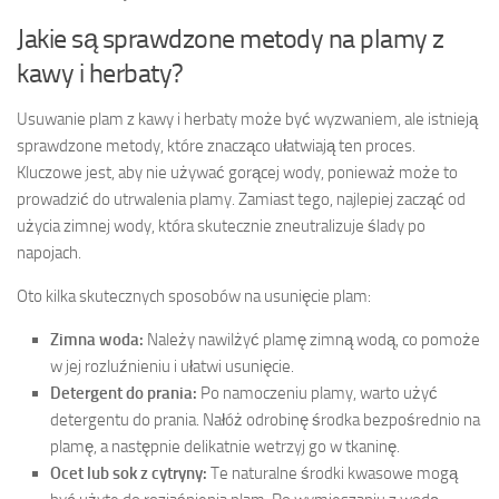
Jakie są sprawdzone metody na plamy z
kawy i herbaty?
Usuwanie plam z kawy i herbaty może być wyzwaniem, ale istnieją
sprawdzone metody, które znacząco ułatwiają ten proces.
Kluczowe jest, aby nie używać gorącej wody, ponieważ może to
prowadzić do utrwalenia plamy. Zamiast tego, najlepiej zacząć od
użycia zimnej wody, która skutecznie zneutralizuje ślady po
napojach.
Oto kilka skutecznych sposobów na usunięcie plam:
Zimna woda:
Należy nawilżyć plamę zimną wodą, co pomoże
w jej rozluźnieniu i ułatwi usunięcie.
Detergent do prania:
Po namoczeniu plamy, warto użyć
detergentu do prania. Nałóż odrobinę środka bezpośrednio na
plamę, a następnie delikatnie wetrzyj go w tkaninę.
Ocet lub sok z cytryny:
Te naturalne środki kwasowe mogą