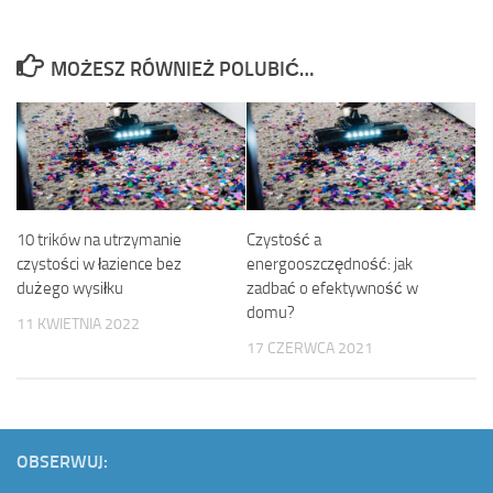
MOŻESZ RÓWNIEŻ POLUBIĆ…
10 trików na utrzymanie
Czystość a
czystości w łazience bez
energooszczędność: jak
dużego wysiłku
zadbać o efektywność w
domu?
11 KWIETNIA 2022
17 CZERWCA 2021
OBSERWUJ: