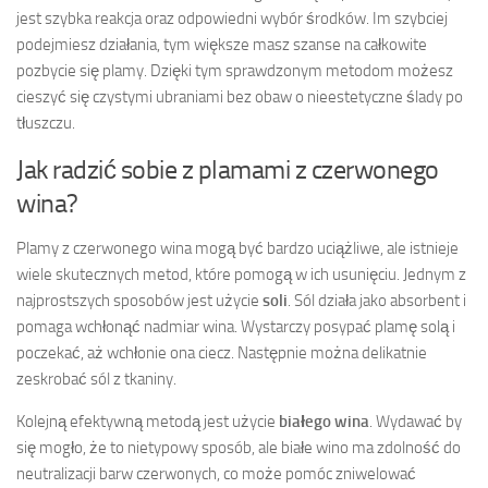
jest szybka reakcja oraz odpowiedni wybór środków. Im szybciej
podejmiesz działania, tym większe masz szanse na całkowite
pozbycie się plamy. Dzięki tym sprawdzonym metodom możesz
cieszyć się czystymi ubraniami bez obaw o nieestetyczne ślady po
tłuszczu.
Jak radzić sobie z plamami z czerwonego
wina?
Plamy z czerwonego wina mogą być bardzo uciążliwe, ale istnieje
wiele skutecznych metod, które pomogą w ich usunięciu. Jednym z
najprostszych sposobów jest użycie
soli
. Sól działa jako absorbent i
pomaga wchłonąć nadmiar wina. Wystarczy posypać plamę solą i
poczekać, aż wchłonie ona ciecz. Następnie można delikatnie
zeskrobać sól z tkaniny.
Kolejną efektywną metodą jest użycie
białego wina
. Wydawać by
się mogło, że to nietypowy sposób, ale białe wino ma zdolność do
neutralizacji barw czerwonych, co może pomóc zniwelować