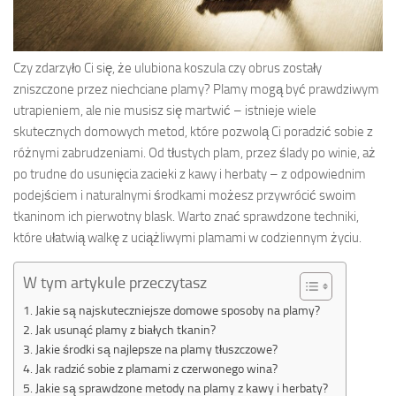
Czy zdarzyło Ci się, że ulubiona koszula czy obrus zostały
zniszczone przez niechciane plamy? Plamy mogą być prawdziwym
utrapieniem, ale nie musisz się martwić – istnieje wiele
skutecznych domowych metod, które pozwolą Ci poradzić sobie z
różnymi zabrudzeniami. Od tłustych plam, przez ślady po winie, aż
po trudne do usunięcia zacieki z kawy i herbaty – z odpowiednim
podejściem i naturalnymi środkami możesz przywrócić swoim
tkaninom ich pierwotny blask. Warto znać sprawdzone techniki,
które ułatwią walkę z uciążliwymi plamami w codziennym życiu.
W tym artykule przeczytasz
Jakie są najskuteczniejsze domowe sposoby na plamy?
Jak usunąć plamy z białych tkanin?
Jakie środki są najlepsze na plamy tłuszczowe?
Jak radzić sobie z plamami z czerwonego wina?
Jakie są sprawdzone metody na plamy z kawy i herbaty?