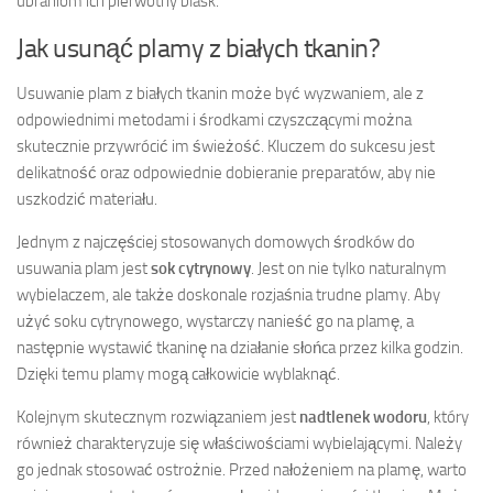
ubraniom ich pierwotny blask.
Jak usunąć plamy z białych tkanin?
Usuwanie plam z białych tkanin może być wyzwaniem, ale z
odpowiednimi metodami i środkami czyszczącymi można
skutecznie przywrócić im świeżość. Kluczem do sukcesu jest
delikatność oraz odpowiednie dobieranie preparatów, aby nie
uszkodzić materiału.
Jednym z najczęściej stosowanych domowych środków do
usuwania plam jest
sok cytrynowy
. Jest on nie tylko naturalnym
wybielaczem, ale także doskonale rozjaśnia trudne plamy. Aby
użyć soku cytrynowego, wystarczy nanieść go na plamę, a
następnie wystawić tkaninę na działanie słońca przez kilka godzin.
Dzięki temu plamy mogą całkowicie wyblaknąć.
Kolejnym skutecznym rozwiązaniem jest
nadtlenek wodoru
, który
również charakteryzuje się właściwościami wybielającymi. Należy
go jednak stosować ostrożnie. Przed nałożeniem na plamę, warto