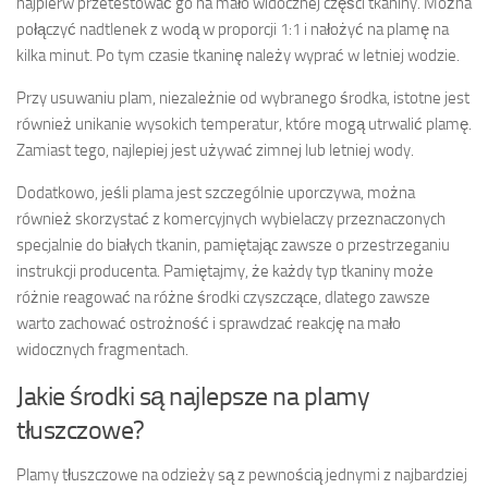
najpierw przetestować go na mało widocznej części tkaniny. Można
połączyć nadtlenek z wodą w proporcji 1:1 i nałożyć na plamę na
kilka minut. Po tym czasie tkaninę należy wyprać w letniej wodzie.
Przy usuwaniu plam, niezależnie od wybranego środka, istotne jest
również unikanie wysokich temperatur, które mogą utrwalić plamę.
Zamiast tego, najlepiej jest używać zimnej lub letniej wody.
Dodatkowo, jeśli plama jest szczególnie uporczywa, można
również skorzystać z komercyjnych wybielaczy przeznaczonych
specjalnie do białych tkanin, pamiętając zawsze o przestrzeganiu
instrukcji producenta. Pamiętajmy, że każdy typ tkaniny może
różnie reagować na różne środki czyszczące, dlatego zawsze
warto zachować ostrożność i sprawdzać reakcję na mało
widocznych fragmentach.
Jakie środki są najlepsze na plamy
tłuszczowe?
Plamy tłuszczowe na odzieży są z pewnością jednymi z najbardziej