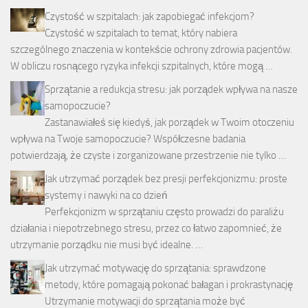
Czystość w szpitalach: jak zapobiegać infekcjom?
Czystość w szpitalach to temat, który nabiera
szczególnego znaczenia w kontekście ochrony zdrowia pacjentów.
W obliczu rosnącego ryzyka infekcji szpitalnych, które mogą …
Sprzątanie a redukcja stresu: jak porządek wpływa na nasze
samopoczucie?
Zastanawiałeś się kiedyś, jak porządek w Twoim otoczeniu
wpływa na Twoje samopoczucie? Współczesne badania
potwierdzają, że czyste i zorganizowane przestrzenie nie tylko …
Jak utrzymać porządek bez presji perfekcjonizmu: proste
systemy i nawyki na co dzień
Perfekcjonizm w sprzątaniu często prowadzi do paraliżu
działania i niepotrzebnego stresu, przez co łatwo zapomnieć, że
utrzymanie porządku nie musi być idealne. …
Jak utrzymać motywację do sprzątania: sprawdzone
metody, które pomagają pokonać bałagan i prokrastynację
Utrzymanie motywacji do sprzątania może być