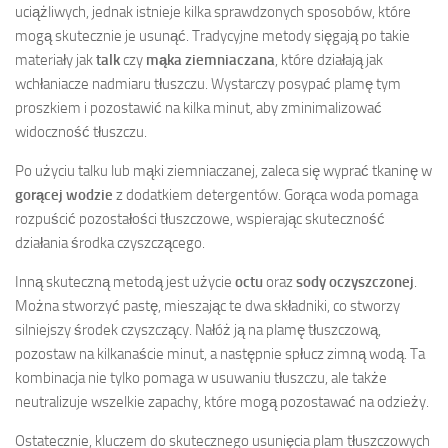
uciążliwych, jednak istnieje kilka sprawdzonych sposobów, które
mogą skutecznie je usunąć. Tradycyjne metody sięgają po takie
materiały jak
talk
czy
mąka ziemniaczana
, które działają jak
wchłaniacze nadmiaru tłuszczu. Wystarczy posypać plamę tym
proszkiem i pozostawić na kilka minut, aby zminimalizować
widoczność tłuszczu.
Po użyciu talku lub mąki ziemniaczanej, zaleca się wyprać tkaninę w
gorącej wodzie
z dodatkiem detergentów. Gorąca woda pomaga
rozpuścić pozostałości tłuszczowe, wspierając skuteczność
działania środka czyszczącego.
Inną skuteczną metodą jest użycie
octu
oraz
sody oczyszczonej
.
Można stworzyć pastę, mieszając te dwa składniki, co stworzy
silniejszy środek czyszczący. Nałóż ją na plamę tłuszczową,
pozostaw na kilkanaście minut, a następnie spłucz zimną wodą. Ta
kombinacja nie tylko pomaga w usuwaniu tłuszczu, ale także
neutralizuje wszelkie zapachy, które mogą pozostawać na odzieży.
Ostatecznie, kluczem do skutecznego usunięcia plam tłuszczowych