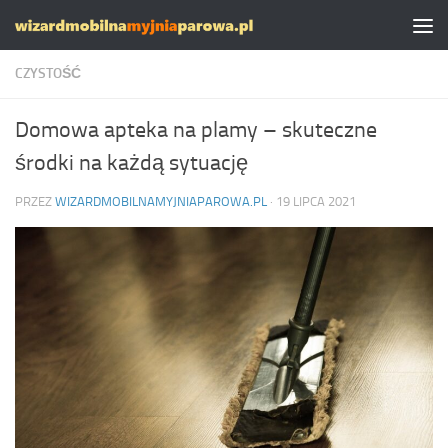
Skip to content
CZYSTOŚĆ
Domowa apteka na plamy – skuteczne
środki na każdą sytuację
PRZEZ
WIZARDMOBILNAMYJNIAPAROWA.PL
·
19 LIPCA 2021