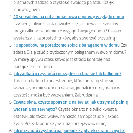
pragnących zadbać o czystość swojego pojazdu. Dzięki
innowacyjnym...
10 sposobów na natychmiastową poprawę wyglądu domu
Czy kiedykolwiek zastanawiałeś się, jak niewielkie zmiany
mogą całkowicie odmienić wygląd Twojego domu? Czasami
wystarczy kilka prostych trików, aby stworzyć przytulną i...
10 sposobów na poradzenie sobie z bałaganem w domu
Czy
zdarza Ci się czuć przytłoczonym bałaganem w swoim domu?
W miarę upływu czasu łatwo jest stracić kontrolę nad
porządkiem, co może...
Jak zadbać o czystość i porządek na tarasie lub balkonie?
Taras lub balkon to przestrzenie, które potrafią stać się
wspaniałym miejscem do relaksu, jednak ich utrzymanie w
czystości może być wyzwaniem. Zabrudzenia,...
Czyste okna, czyste spojrzenie na świat: jak utrzymać pełnię
widzenia na zewnątrz?
Czyste okna to nie tylko kwestia
estetyki, ale także wpływ na nasze samopoczucie i jakość
życia. Przez brudne szyby może przepływać mniej...
Jak utrzymać czystość na podłodze z płytek ceramicznych?