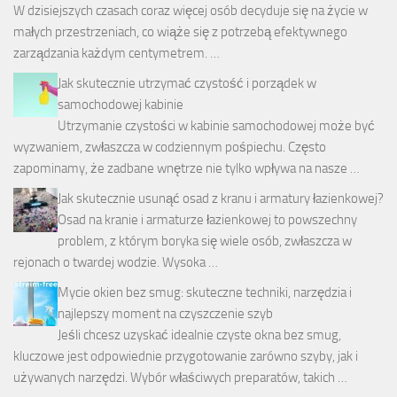
W dzisiejszych czasach coraz więcej osób decyduje się na życie w
małych przestrzeniach, co wiąże się z potrzebą efektywnego
zarządzania każdym centymetrem. …
Jak skutecznie utrzymać czystość i porządek w
samochodowej kabinie
Utrzymanie czystości w kabinie samochodowej może być
wyzwaniem, zwłaszcza w codziennym pośpiechu. Często
zapominamy, że zadbane wnętrze nie tylko wpływa na nasze …
Jak skutecznie usunąć osad z kranu i armatury łazienkowej?
Osad na kranie i armaturze łazienkowej to powszechny
problem, z którym boryka się wiele osób, zwłaszcza w
rejonach o twardej wodzie. Wysoka …
Mycie okien bez smug: skuteczne techniki, narzędzia i
najlepszy moment na czyszczenie szyb
Jeśli chcesz uzyskać idealnie czyste okna bez smug,
kluczowe jest odpowiednie przygotowanie zarówno szyby, jak i
używanych narzędzi. Wybór właściwych preparatów, takich …