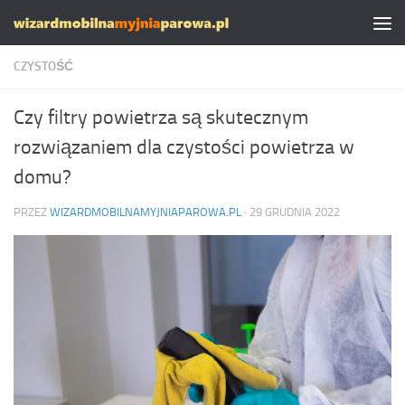
Skip to content
CZYSTOŚĆ
Czy filtry powietrza są skutecznym
rozwiązaniem dla czystości powietrza w
domu?
PRZEZ
WIZARDMOBILNAMYJNIAPAROWA.PL
·
29 GRUDNIA 2022