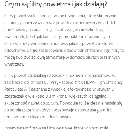
Czym są filtry powietrza i jak działają?
Filtry powietrza to specjalistyczne urządzenia, które skutecznie
eliminują zanieczyszczenia z powietrza w pomieszczeniach. Ich
podstawowym zadaniem jest zatrzymywanie szkodliwych
cząsteczek, takich jak kurz, alergeny, bakterie oraz wirusy, co
znacząco przyczynia się do poprawy jakości powietrza, którym
oddychamy. Dzięki zastosowaniu odpowiednich technologii, filtry te
mogą tworzyć zdrową atmosferę w domach, biurach oraz innych
wnętrzach.
Filtry powietrza działają na zasadzie różnych mechanizmów, w
zależności od ich rodzaju. Przykładowo, filtry HEPA (High Efficiency
Particulate Air) są znane z wysokiej efektywności w usuwaniu
cząsteczek o wielkości 0,3 mikrona i większych, osiągając
skuteczność nawet do 99,97%. Powoduje to, że idealnie nadają się
do pomieszczeń, w których przebywają osoby z alergiami lub
problemami z układem oddechowym.
Innym typem filtrów są filtry węglowe, które wykorzystują