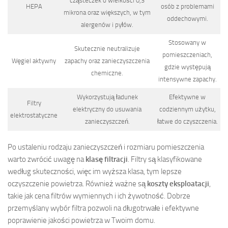
cząsteczek o wielkości 0,3
HEPA
osób z problemami
mikrona oraz większych, w tym
oddechowymi.
alergenów i pyłów.
Stosowany w
Skutecznie neutralizuje
pomieszczeniach,
Węgiel aktywny
zapachy oraz zanieczyszczenia
gdzie występują
chemiczne.
intensywne zapachy.
Wykorzystują ładunek
Efektywne w
Filtry
elektryczny do usuwania
codziennym użytku,
elektrostatyczne
zanieczyszczeń.
łatwe do czyszczenia.
Po ustaleniu rodzaju zanieczyszczeń i rozmiaru pomieszczenia
warto zwrócić uwagę na
klasę filtracji
. Filtry są klasyfikowane
według skuteczności, więc im wyższa klasa, tym lepsze
oczyszczenie powietrza. Również ważne są
koszty eksploatacji
,
takie jak cena filtrów wymiennych i ich żywotność. Dobrze
przemyślany wybór filtra pozwoli na długotrwałe i efektywne
poprawienie jakości powietrza w Twoim domu.