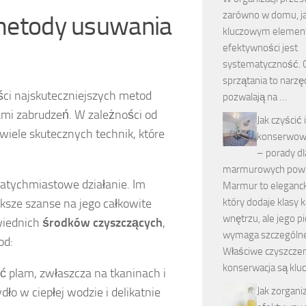
zarówno w domu, jak
 metody usuwania
kluczowym eleme
efektywności jest
systematyczność. C
sprzątania to narzęd
ści najskuteczniejszych metod
pozwalają na …
mi zabrudzeń. W zależności od
Jak czyścić i
e wiele skutecznych technik, które
konserwow
– porady dl
marmurowych powi
atychmiastowe działanie. Im
Marmur to elegancki
ksze szanse na jego całkowite
który dodaje klasy
wnętrzu, ale jego p
wiednich
środków czyszczących
,
wymaga szczególne
od:
Właściwe czyszczen
konserwacja są klu
ć plam, zwłaszcza na tkaninach i
o w ciepłej wodzie i delikatnie
Jak zorgan