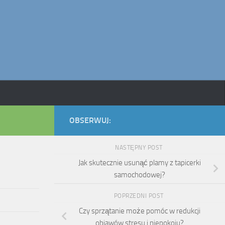
OBSERWUJ:
NASTĘPNY POST
Jak skutecznie usunąć plamy z tapicerki
samochodowej?
POPRZEDNI POST
Czy sprzątanie może pomóc w redukcji
objawów stresu i niepokoju?