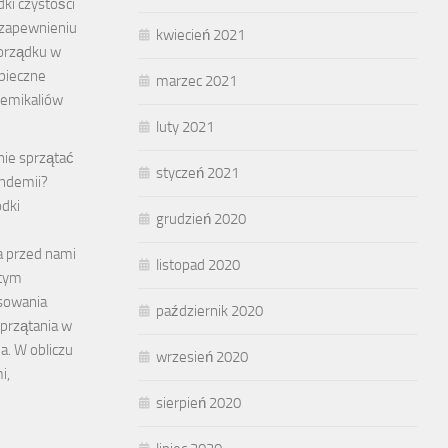
ki czystości
 zapewnieniu
kwiecień 2021
orządku w
pieczne
marzec 2021
emikaliów
luty 2021
nie sprzątać
styczeń 2021
andemii?
odki
grudzień 2020
a przed nami
listopad 2020
 tym
sowania
październik 2020
przątania w
a. W obliczu
wrzesień 2020
i,
sierpień 2020