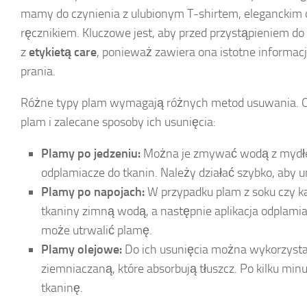
mamy do czynienia z ulubionym T-shirtem, eleganckim
ręcznikiem. Kluczowe jest, aby przed przystąpieniem do
z
etykietą care
, ponieważ zawiera ona istotne informacj
prania.
Różne typy plam wymagają różnych metod usuwania. O
plam i zalecane sposoby ich usunięcia:
Plamy po jedzeniu:
Można je zmywać wodą z mydłe
odplamiacze do tkanin. Należy działać szybko, aby 
Plamy po napojach:
W przypadku plam z soku czy k
tkaniny zimną wodą, a następnie aplikacja odplamia
może utrwalić plamę.
Plamy olejowe:
Do ich usunięcia można wykorzysta
ziemniaczaną, które absorbują tłuszcz. Po kilku min
tkaninę.