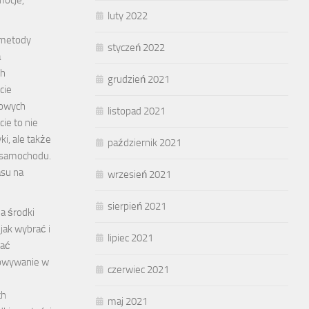
luty 2022
 metody
styczeń 2022
a
ch
grudzień 2021
cie
kowych
listopad 2021
ie to nie
ki, ale także
październik 2021
 samochodu.
asu na
wrzesień 2021
sierpień 2021
a środki
 jak wybrać i
lipiec 2021
wać
owywanie w
czerwiec 2021
ch
maj 2021