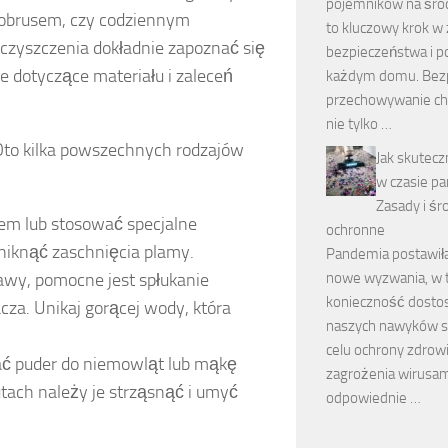
pojemników na środ
 obrusem, czy codziennym
to kluczowy krok w
 czyszczenia dokładnie zapoznać się
bezpieczeństwa i p
e dotyczące materiału i zaleceń
każdym domu. Bez
przechowywanie ch
nie tylko …
to kilka powszechnych rodzajów
Jak skutecz
w czasie p
Zasady i śr
m lub stosować specjalne
ochronne
uniknąć zaschnięcia plamy.
Pandemia postawił
awy, pomocne jest spłukanie
nowe wyzwania, w
konieczność dosto
cza. Unikaj gorącej wody, która
naszych nawyków s
celu ochrony zdrowi
ć puder do niemowląt lub mąkę
zagrożenia wirusam
utach należy je strząsnąć i umyć
odpowiednie …