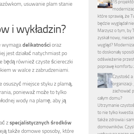
15 projekt
kazówkom, usuwanie plam stanie
modernizac
które sprawią, że 
będzie wyglądał ni
w i wykładzin?
Marzysz o tym, by
zyskał nowy, niesa
óre wymaga
delikatności
oraz
wygląd? Moderniza
to doskonały sposó
iej jest działać natychmiast po
odświeżenie przest
 będą również czyste ściereczki
poprawę komfortu ż
okiem w walce z zabrudzeniami.
Czystość a
e osuszyć miejsce styku z plamą,
organizacji: 
zachować 
rania, ponieważ może to tylko
całym domu?
hłodnej wody na plamę, aby ją
Utrzymanie czysto
to nie tylko kwestia 
także zdrowia i sa
ać z
specjalistycznych środków
domowników. Czyst
ieją także domowe sposoby, które
wpływa na nasze e