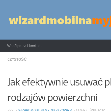
Skip to content
Współpraca i kontakt
CZYSTOŚĆ
Jak efektywnie usuwać p
rodzajów powierzchni
PRZEZ
WIZARDMOBILNAMYJNIAPAROWA.PL
·
28 WRZEŚNIA 2020