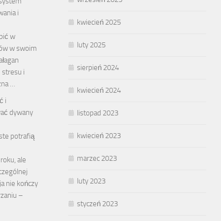
 system
ania i
kwiecień 2025
ubić w
luty 2025
tów w swoim
ałagan
sierpień 2024
 stresu i
czna …
kwiecień 2024
ć i
ać dywany
listopad 2023
kwiecień 2023
te potrafią
marzec 2023
roku, ale
czególnej
luty 2023
cja nie kończy
rzaniu –
styczeń 2023