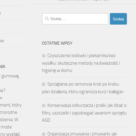
a
Szukaj:
ie
OSTATNIE WPISY
Czyszczenie lodówki i piekarnika bez
wysiłku: skuteczne metody na świeżość i
NIA
higienę w domu
ić gumową
Sprzątanie po remoncie krok po kroku:
ie?
plan działania, który ogranicza kurz i bałagan
w
ment, który
Konserwacja odkurzacza i pralki: jak dbać o
óżnorodne
filtry, uszczelki i zapobiegać awariom sprzętu
odzenia. W
AGD
, może
Organizacja zmywania i zmywarki: jak
tny wygląd,