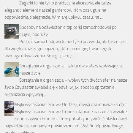
Zegarki to nie tylko praktyczne akcesoria, ale także
elegancki element naszej garderoby, który zasługuje na
odpowiednią pielęgnację. W miarę upływu czasu, na …
Sposoby na odświeżenie tapicerki samochodowej po
długiej podróży
Podróż samochodowa to nie tylko przygoda, ale także test
dla wnętrza naszego pojazdu, które po długiej trasie często
wymaga odświeżenia. Smugi, plamy …
Sprzątanie a organizacja – jak te dwie sfery wpływają na
nasze życie
Sprzątanie a organizacja – wpływ tych dwóch sfer na nasze
życie Czy zastanawiałeś się kiedyś, w jaki sposób sprzątanie i
organizacja wpływają …
Myjki wysokociśnieniowe Oertzen, myjka ciśnieniowa karcher
Myjki wysokociśnieniowe to niezastąpione narzędzia w walce
z uporczywym brudem, które potrafią przywrócić blask nawet
najbardziej zaniedbanym powierzchniom. Wybór odpowiedniego