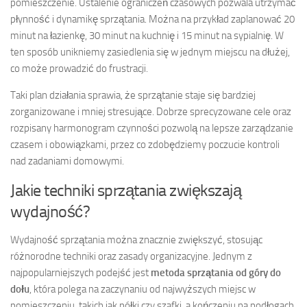
pomieszczenie. Ustalenie ograniczeń czasowych pozwala utrzymać
płynność i dynamikę sprzątania. Można na przykład zaplanować 20
minut na łazienkę, 30 minut na kuchnię i 15 minut na sypialnię. W
ten sposób unikniemy zasiedlenia się w jednym miejscu na dłużej,
co może prowadzić do frustracji.
Taki plan działania sprawia, że sprzątanie staje się bardziej
zorganizowane i mniej stresujące. Dobrze sprecyzowane cele oraz
rozpisany harmonogram czynności pozwolą na lepsze zarządzanie
czasem i obowiązkami, przez co zdobędziemy poczucie kontroli
nad zadaniami domowymi.
Jakie techniki sprzątania zwiększają
wydajność?
Wydajność sprzątania można znacznie zwiększyć, stosując
różnorodne techniki oraz zasady organizacyjne. Jednym z
najpopularniejszych podejść jest
metoda sprzątania od góry do
dołu
, która polega na zaczynaniu od najwyższych miejsc w
pomieszczeniu, takich jak półki czy szafki, a kończeniu na podłogach.