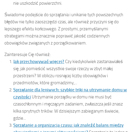
nie uszkodzić powierzchni.
Świadome podejście do sprzątania i unikanie tych powszechnych
błędów nie tylko zaoszczędzi czas, ale również przyczyni się do
lepszego efektu końcowego. Z prostymi, przemyślanymi
strategami można znacznie poprawić jakość codziennych
obowiązków związanych z porządkowaniem.
Zainteresuje Cię również:
Jak przechowywać więcej?
Czy kiedykolwiek zastanawiałeś
się, jak pomieścić wszystkie swoje rzeczy w zbyt małej
przestrzeni? W obliczu rosnącej liczby obowiązków i
przedmiotów, które gromadzimy,...
Sprzątanie dla leniwych: szybkie triki na utrzymanie domu w
czystości
Utrzymanie porządku w domu nie musi być
czasochłonnym i męczącym zadaniem, zwłaszcza jeśli znasz
kilka sprytnych trików. W dzisiejszym zabieganym świecie,
gdzie...
Sprzątanie a organizacja czasu: jak znaleźć balans między