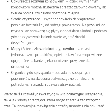
Odkurzacz z różnymi końcówkami
– dzięki wymiennym
końcówkom można skutecznie sprzątać zarówno dywany, jak i
twarde podłogi czy trudno dostępne miejsca.
Środki czyszczące
– wybór odpowiednich preparatów
powinien być zależny od rodzaju powierzchni. Na przykład, do
mycia okien sprawdzą się płyny z dodatkiem alkoholu, podczas
gdy do czyszczenia łazienki warto wybrać środki
dezynfekujące.
Mopy i ściereczki wielokrotnego użytku
– zamiast
jednorazowych produktów, lepiej postawić na ecoprzyjazne
opcje, które są bardziej ekonomiczne i przyjazne dla
środowiska.
Organizery do sprzątania
– posiadanie specjalnych
pojemników na akcesoria ułatwia szybkie odnalezienie
potrzebnych narzędzi i pozwala utrzymać ład.
Warto także rozważyć inwestycję w
wielofunkcyjne urządzenia
,
takie jak roboty sprzątające, które mogą znacznie zaoszczędzić
czas. Te innowacyjne rozwiązania potrafią samodzielnie odkurzać i