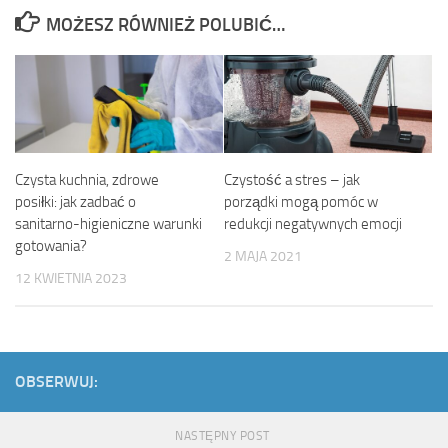
MOŻESZ RÓWNIEŻ POLUBIĆ…
Czysta kuchnia, zdrowe
Czystość a stres – jak
posiłki: jak zadbać o
porządki mogą pomóc w
sanitarno-higieniczne warunki
redukcji negatywnych emocji
gotowania?
2 MAJA 2021
12 KWIETNIA 2023
OBSERWUJ:
NASTĘPNY POST