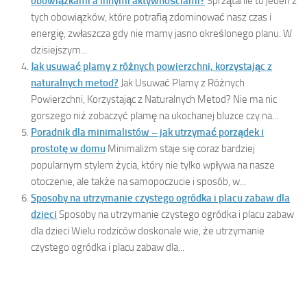
obowiązkami a innymi aktywnościami?
Sprzątanie to jeden z
tych obowiązków, które potrafią zdominować nasz czas i
energię, zwłaszcza gdy nie mamy jasno określonego planu. W
dzisiejszym...
Jak usuwać plamy z różnych powierzchni, korzystając z
naturalnych metod?
Jak Usuwać Plamy z Różnych
Powierzchni, Korzystając z Naturalnych Metod? Nie ma nic
gorszego niż zobaczyć plamę na ukochanej bluzce czy na...
Poradnik dla minimalistów – jak utrzymać porządek i
prostotę w domu
Minimalizm staje się coraz bardziej
popularnym stylem życia, który nie tylko wpływa na nasze
otoczenie, ale także na samopoczucie i sposób, w...
Sposoby na utrzymanie czystego ogródka i placu zabaw dla
dzieci
Sposoby na utrzymanie czystego ogródka i placu zabaw
dla dzieci Wielu rodziców doskonale wie, że utrzymanie
czystego ogródka i placu zabaw dla...