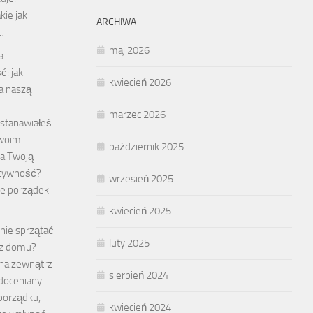
kie jak
ARCHIWA
…
maj 2026
a
ć: jak
kwiecień 2026
a naszą
marzec 2026
astanawiałeś
Twoim
październik 2025
na Twoją
ktywność?
wrzesień 2025
że porządek
kwiecień 2025
nie sprzątać
luty 2025
rz domu?
 na zewnątrz
sierpień 2024
doceniany
porządku,
kwiecień 2024