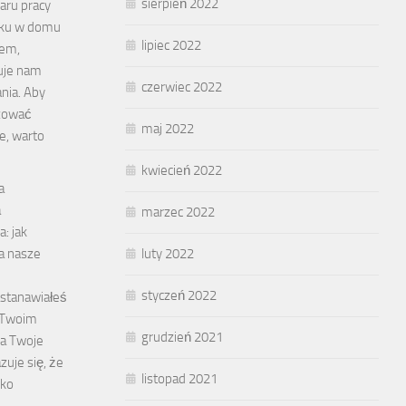
sierpień 2022
aru pracy
dku w domu
lipiec 2022
em,
uje nam
czerwiec 2022
ania. Aby
izować
maj 2022
e, warto
kwiecień 2022
a
a
marzec 2022
: jak
a nasze
luty 2022
styczeń 2022
astanawiałeś
w Twoim
grudzień 2021
na Twoje
uje się, że
listopad 2021
lko