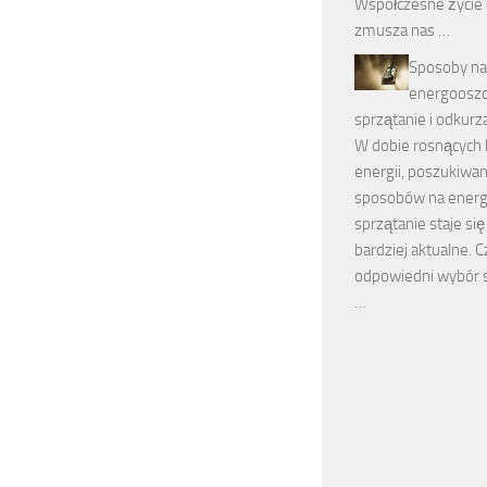
Współczesne życie 
zmusza nas …
Sposoby na
energoosz
sprzątanie i odkurz
W dobie rosnących
energii, poszukiwan
sposobów na ener
sprzątanie staje się
bardziej aktualne. C
odpowiedni wybór s
…