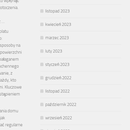
co wpłynąć
otoczenia.
listopad 2023
z …
kwiecień 2023
blatu
marzec 2023
o:
 sposoby na
luty 2023
 powierzchni
 bałaganem
styczeń 2023
kuchennego
anie, z
grudzień 2022
ażdy, kto
ni. Kluczowe
listopad 2022
ystąpieniem
październik 2022
tania domu
jak
wrzesień 2022
ać regularne