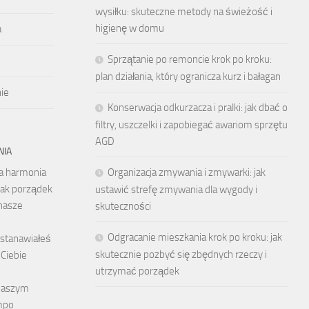
wysiłku: skuteczne metody na świeżość i
higienę w domu
a
Sprzątanie po remoncie krok po kroku:
plan działania, który ogranicza kurz i bałagan
ie
Konserwacja odkurzacza i pralki: jak dbać o
filtry, uszczelki i zapobiegać awariom sprzętu
AGD
NIA
 a harmonia
Organizacja zmywania i zmywarki: jak
jak porządek
ustawić strefę zmywania dla wygody i
nasze
skuteczności
Odgracanie mieszkania krok po kroku: jak
astanawiałeś
skutecznie pozbyć się zbędnych rzeczy i
 Ciebie
utrzymać porządek
naszym
mpo