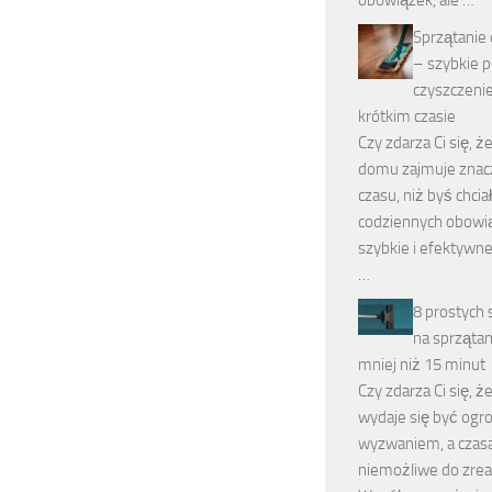
Sprzątanie
– szybkie p
czyszczeni
krótkim czasie
Czy zdarza Ci się, ż
domu zajmuje znacz
czasu, niż byś chcia
codziennych obowi
szybkie i efektywn
…
8 prostych
na sprząta
mniej niż 15 minut
Czy zdarza Ci się, ż
wydaje się być og
wyzwaniem, a czas
niemożliwe do zrea