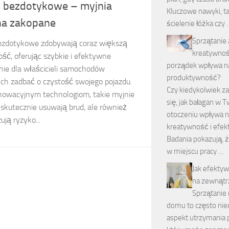
e bezdotykowe – myjnia
Kluczowe nawyki, ta
na zakopane
ścielenie łóżka czy 
Sprzątanie 
ezdotykowe zdobywają coraz większą
kreatywnoś
ość, oferując szybkie i efektywne
porządek wpływa n
nie dla właścicieli samochodów
produktywność?
ch zadbać o czystość swojego pojazdu.
Czy kiedykolwiek z
nnowacyjnym technologiom, takie myjnie
się, jak bałagan w 
 skutecznie usuwają brud, ale również
otoczeniu wpływa 
ują ryzyko...
kreatywność i efe
Badania pokazują, 
w miejscu pracy …
Jak efektyw
na zewnąt
Sprzątanie
domu to często nie
aspekt utrzymania 