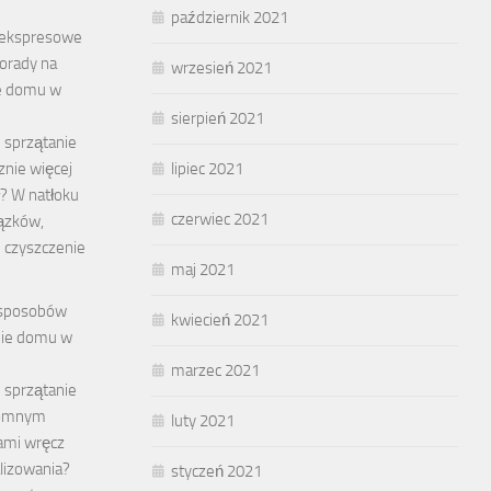
październik 2021
 ekspresowe
orady na
wrzesień 2021
e domu w
sierpień 2021
e sprzątanie
nie więcej
lipiec 2021
ł? W natłoku
czerwiec 2021
ązków,
e czyszczenie
maj 2021
 sposobów
kwiecień 2021
nie domu w
marzec 2021
e sprzątanie
romnym
luty 2021
ami wręcz
lizowania?
styczeń 2021