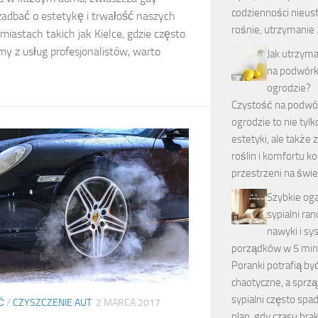
codzienności nieus
adbać o estetykę i trwałość naszych
rośnie, utrzymanie
miastach takich jak Kielce, gdzie często
my z usług profesjonalistów, warto
Jak utrzym
na podwórk
ogrodzie?
Czystość na podwór
ogrodzie to nie tyl
estetyki, ale także 
roślin i komfortu ko
przestrzeni na św
Szybkie oga
sypialni ra
nawyki i s
porządków w 5 min
Poranki potrafią by
chaotyczne, a sprzą
sypialni często spa
Ć
/
CZYSZCZENIE AUT
2 MARCA 2017
plan, gdy czasu brak