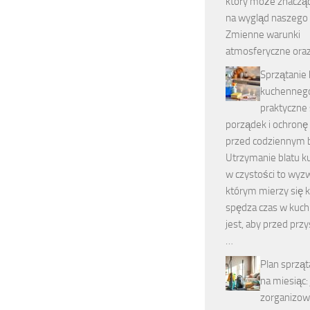
który może znaczą
na wygląd naszego 
Zmienne warunki
atmosferyczne ora
Sprzątanie 
kuchenneg
praktyczne
porządek i ochronę
przed codziennym
Utrzymanie blatu 
w czystości to wyzw
którym mierzy się k
spędza czas w kuch
jest, aby przed prz
…
Plan sprzą
na miesiąc: 
zorganizow