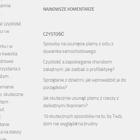
tannie
NAJNOWSZE KOMENTARZE
 …
ać czystość
u i w
CZYSTOŚĆ
Sposoby na usunięcie plamy z octu z
ku i w
dywanika samochodowego
ko kwestia
zdrowia
Czystość a zapobieganie chorobom
rzystania z
zakaźnym: jak zadbać o profilaktykę?
ieżym …
Sprzątanie z dziećmi: jak wprowadzić je do
rnianie
porządków?
no: skuteczne
Jak skutecznie usunąć plamy z rzeczy z
ystem
delikatnymi tkaninami?
ut
10 skutecznych sposobów na to, by Twój
ć
dom nie wyglądał na brudny
tanie
da na dalszy
uje.