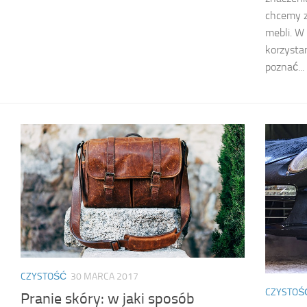
chcemy z
mebli. W 
korzysta
poznać...
CZYSTOŚĆ
30 MARCA 2017
CZYSTOŚ
Pranie skóry: w jaki sposób