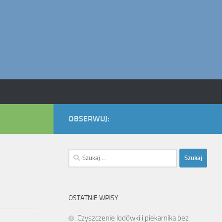
OBSERWUJ:
Szukaj:
OSTATNIE WPISY
Czyszczenie lodówki i piekarnika bez