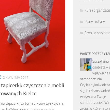
Kurz i organizacj
Plany i rutyny
Szybkie sprzątan
WARTE PRZECZYTA
Sprzątanie
osobista – 
wpływa na 
Ć
2 KWIETNIA 2017
samopoczucie
 tapicerki: czyszczenie mebli
Czy kiedykolwiek z
się, jak chaos wokół
rowanych Kielce
wpływa na Twoje
samopoczucie? W 
ie tapicerki to temat, który zyskuje na
życiu, w którym te
u w każdym domu, zwłaszcza gdy