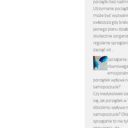
porządki bez nadmi
Utrzymanie porzą
może być wyzwani
zwłaszcza gdy brak
jasnego planu dział
skutecznie zorgan
regularne sprzątani
zacząć od …
Sprzątanie 
równowag
emocjonalna
porządek wpływa n
samopoczucie?
Czy kiedykolwiek z
się, jak porządek 
otoczeniu wpływa 
samopoczucie? Okaz
sprzątanie to nie ty
obowiązek, ale …