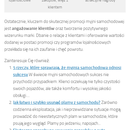
lojalnościowe
zakupów, więź z
atrakcyjne nagrody
klientem
Ostatecznie, kluczem do skutecznej promocji myjni samochodowej
jest
angażowanie klientów
oraz tworzenie pozytywnego
wizerunku marki. Dbanie o relacje z klientami i oferowanie wartości
dodanej w postaci promocji czy programów lojalnościowych
przekłada się na ich zaufanie i chęć powrotu.
Zainteresuje Cię również:
5 rzeczy, które sprawiają, że myjnia samochodowa odnosi
sukcesy
W świecie myjni samochodowych sukces nie
przychodzi przypadkiem. Klienci oczekują nie tylko czystości
swoich pojazdów, ale także komfortu i wysokiej jakości
obsługi....
Jak łatwo i szybko usunąć plamy z samochodu?
Zarówno
codzienna eksploatacja, jak i nieprzewidziane sytuacje mogą
prowadzić do nieestetycznych plam w samochodzie, które
psują jego wygląd. Plamy po jedzeniu, napojach...