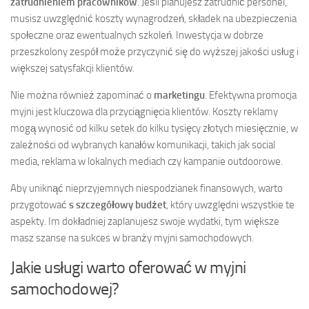
zatrudnieniem pracowników
. Jeśli planujesz zatrudnić personel,
musisz uwzględnić koszty wynagrodzeń, składek na ubezpieczenia
społeczne oraz ewentualnych szkoleń. Inwestycja w dobrze
przeszkolony zespół może przyczynić się do wyższej jakości usług i
większej satysfakcji klientów.
Nie można również zapominać o
marketingu
. Efektywna promocja
myjni jest kluczowa dla przyciągnięcia klientów. Koszty reklamy
mogą wynosić od kilku setek do kilku tysięcy złotych miesięcznie, w
zależności od wybranych kanałów komunikacji, takich jak social
media, reklama w lokalnych mediach czy kampanie outdoorowe.
Aby uniknąć nieprzyjemnych niespodzianek finansowych, warto
przygotować
s szczegółowy budżet
, który uwzględni wszystkie te
aspekty. Im dokładniej zaplanujesz swoje wydatki, tym większe
masz szanse na sukces w branży myjni samochodowych.
Jakie usługi warto oferować w myjni
samochodowej?