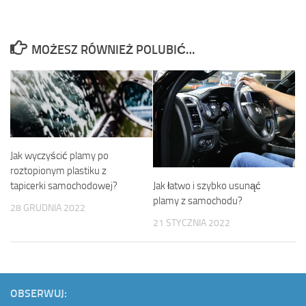
MOŻESZ RÓWNIEŻ POLUBIĆ…
Jak wyczyścić plamy po
roztopionym plastiku z
Jak łatwo i szybko usunąć
tapicerki samochodowej?
plamy z samochodu?
28 GRUDNIA 2022
21 STYCZNIA 2022
OBSERWUJ: