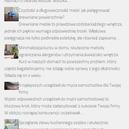
rejonach o twardej wodzie. Wysoka …
Czystość a długowieczność mebli: jak pielęgnować
drewniane powierzchnie?
Drewniane meble to prawdziwa ozdoba każdego wnętrza,
jednak ich piękno wymaga odpowiedniej troski. Właściwa
pielęgnacja nie tylko podkreśla estetykę, ale również zapewnia …
Minimalizacja kurzu w domu: skuteczne metody
ograniczania alergenów i utrzymania świeżości wnętrza
Kurz w naszych domach to powszechny problem, który
często bagatelizujemy, nie zdając sobie sprawy z jego złożoności.
Składa się on z wielu …
5 najlepszych urządzeń do mycia samochodów dla Twojej
firmy
Wybór odpowiednich urządzeń do myjni samochodowej to
kluczowy krok, który może zadecydować o sukcesie Twojej firmy.
W obliczu rosnącej konkurencji i oczekiwań …
Sprzątanie zlewu kuchennego szybko i skutecznie: