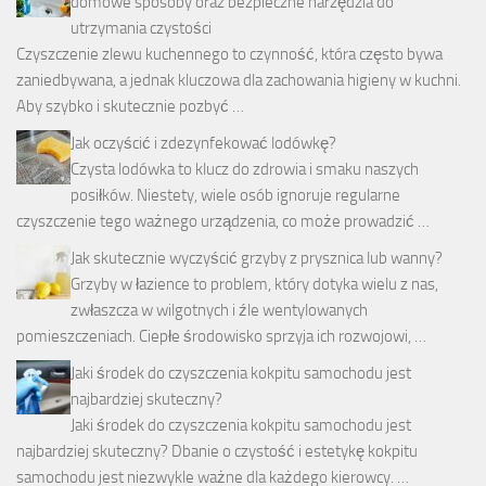
domowe sposoby oraz bezpieczne narzędzia do
utrzymania czystości
Czyszczenie zlewu kuchennego to czynność, która często bywa
zaniedbywana, a jednak kluczowa dla zachowania higieny w kuchni.
Aby szybko i skutecznie pozbyć …
Jak oczyścić i zdezynfekować lodówkę?
Czysta lodówka to klucz do zdrowia i smaku naszych
posiłków. Niestety, wiele osób ignoruje regularne
czyszczenie tego ważnego urządzenia, co może prowadzić …
Jak skutecznie wyczyścić grzyby z prysznica lub wanny?
Grzyby w łazience to problem, który dotyka wielu z nas,
zwłaszcza w wilgotnych i źle wentylowanych
pomieszczeniach. Ciepłe środowisko sprzyja ich rozwojowi, …
Jaki środek do czyszczenia kokpitu samochodu jest
najbardziej skuteczny?
Jaki środek do czyszczenia kokpitu samochodu jest
najbardziej skuteczny? Dbanie o czystość i estetykę kokpitu
samochodu jest niezwykle ważne dla każdego kierowcy. …