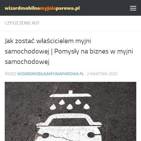
Skip to content
CZYSZCZENIE AUT
Jak zostać właścicielem myjni
samochodowej | Pomysły na biznes w myjni
samochodowej
PRZEZ
WIZARDMOBILNAMYJNIAPAROWA.PL
·
2 KWIETNIA 2022