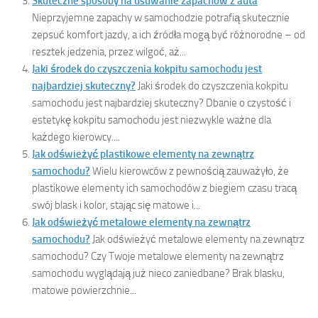
Skuteczne sposoby na usuwanie zapachów z auta
Nieprzyjemne zapachy w samochodzie potrafią skutecznie
zepsuć komfort jazdy, a ich źródła mogą być różnorodne – od
resztek jedzenia, przez wilgoć, aż...
Jaki środek do czyszczenia kokpitu samochodu jest
najbardziej skuteczny?
Jaki środek do czyszczenia kokpitu
samochodu jest najbardziej skuteczny? Dbanie o czystość i
estetykę kokpitu samochodu jest niezwykle ważne dla
każdego kierowcy....
Jak odświeżyć plastikowe elementy na zewnątrz
samochodu?
Wielu kierowców z pewnością zauważyło, że
plastikowe elementy ich samochodów z biegiem czasu tracą
swój blask i kolor, stając się matowe i...
Jak odświeżyć metalowe elementy na zewnątrz
samochodu?
Jak odświeżyć metalowe elementy na zewnątrz
samochodu? Czy Twoje metalowe elementy na zewnątrz
samochodu wyglądają już nieco zaniedbane? Brak blasku,
matowe powierzchnie...