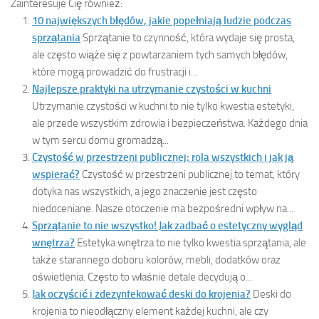
Zainteresuje Cię również:
10 największych błędów, jakie popełniają ludzie podczas
sprzątania
Sprzątanie to czynność, która wydaje się prosta,
ale często wiąże się z powtarzaniem tych samych błędów,
które mogą prowadzić do frustracji i...
Najlepsze praktyki na utrzymanie czystości w kuchni
Utrzymanie czystości w kuchni to nie tylko kwestia estetyki,
ale przede wszystkim zdrowia i bezpieczeństwa. Każdego dnia
w tym sercu domu gromadzą...
Czystość w przestrzeni publicznej: rola wszystkich i jak ją
wspierać?
Czystość w przestrzeni publicznej to temat, który
dotyka nas wszystkich, a jego znaczenie jest często
niedoceniane. Nasze otoczenie ma bezpośredni wpływ na...
Sprzątanie to nie wszystko! Jak zadbać o estetyczny wygląd
wnętrza?
Estetyka wnętrza to nie tylko kwestia sprzątania, ale
także starannego doboru kolorów, mebli, dodatków oraz
oświetlenia. Często to właśnie detale decydują o...
Jak oczyścić i zdezynfekować deski do krojenia?
Deski do
krojenia to nieodłączny element każdej kuchni, ale czy