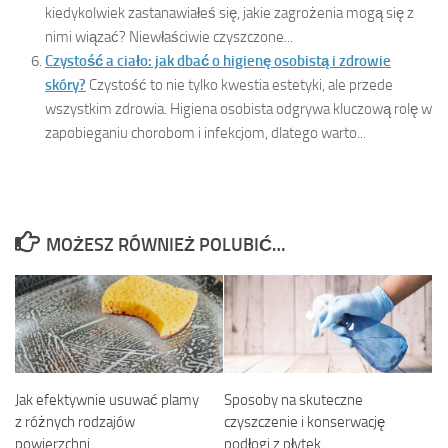
kiedykolwiek zastanawiałeś się, jakie zagrożenia mogą się z
nimi wiązać? Niewłaściwie czyszczone...
Czystość a ciało: jak dbać o higienę osobistą i zdrowie
skóry?
Czystość to nie tylko kwestia estetyki, ale przede
wszystkim zdrowia. Higiena osobista odgrywa kluczową rolę w
zapobieganiu chorobom i infekcjom, dlatego warto...
MOŻESZ RÓWNIEŻ POLUBIĆ…
Jak efektywnie usuwać plamy
Sposoby na skuteczne
z różnych rodzajów
czyszczenie i konserwację
powierzchni
podłogi z płytek