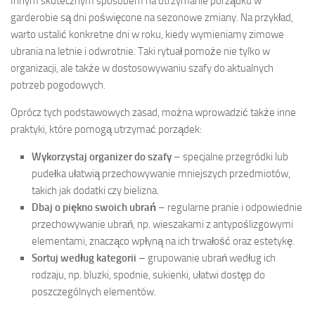
Innym skutecznym sposobem na utrzymanie porządku w
garderobie są dni poświęcone na sezonowe zmiany. Na przykład,
warto ustalić konkretne dni w roku, kiedy wymieniamy zimowe
ubrania na letnie i odwrotnie. Taki rytuał pomoże nie tylko w
organizacji, ale także w dostosowywaniu szafy do aktualnych
potrzeb pogodowych.
Oprócz tych podstawowych zasad, można wprowadzić także inne
praktyki, które pomogą utrzymać porządek:
Wykorzystaj organizer do szafy
– specjalne przegródki lub
pudełka ułatwią przechowywanie mniejszych przedmiotów,
takich jak dodatki czy bielizna.
Dbaj o piękno swoich ubrań
– regularne pranie i odpowiednie
przechowywanie ubrań, np. wieszakami z antypoślizgowymi
elementami, znacząco wpłyną na ich trwałość oraz estetykę.
Sortuj według kategorii
– grupowanie ubrań według ich
rodzaju, np. bluzki, spodnie, sukienki, ułatwi dostęp do
poszczególnych elementów.