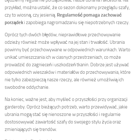
będziemy regularnie porządkować nasze ubrania i akcesoria. Na
przykład, można ustalić, że co sezon dokonamy przeglądu szafy,
czy to wiosną, czy jesienią.
Regularność pomaga zachować
porządek
i zapobiega nagromadzaniu się niepotrzebnych rzeczy.
Oprócz tych dwóch błędów, nieprawidłowe przechowywanie
odzieży również może wpływać na jej stan i trwałość. Ubrania
powinny być przechowywane w odpowiednich warunkach. Warto
unikać umieszczania ich w ciasnych przestrzeniach, co może
prowadzić do zagnieceń i uszkodzeń tkanin. Dobrze jest używać
odpowiednich wieszaków i materiałów do przechowywania, które
nie tylko zabezpieczą nasze rzeczy, ale również umożliwią ich
swobodne oddychanie.
Na koniec, ważne jest, aby myśleć o przyszłości przy organizacji
garderoby. Oprócz bieżących potrzeb, warto przewidywać, jakie
ubrania mogą stać się nienoszone w przyszłości i regularnie
dostosowywać zawartość szafy do swojego stylu życia oraz
zmieniających się trendów.