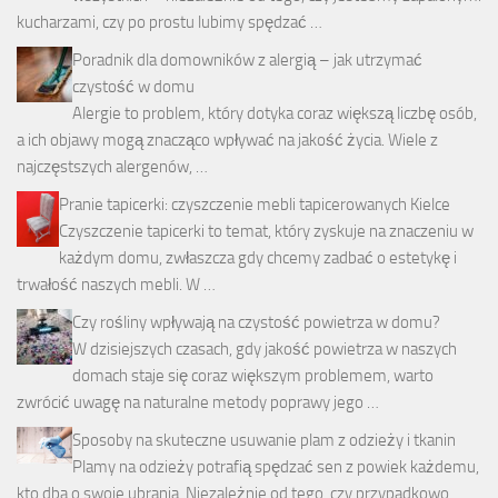
kucharzami, czy po prostu lubimy spędzać …
Poradnik dla domowników z alergią – jak utrzymać
czystość w domu
Alergie to problem, który dotyka coraz większą liczbę osób,
a ich objawy mogą znacząco wpływać na jakość życia. Wiele z
najczęstszych alergenów, …
Pranie tapicerki: czyszczenie mebli tapicerowanych Kielce
Czyszczenie tapicerki to temat, który zyskuje na znaczeniu w
każdym domu, zwłaszcza gdy chcemy zadbać o estetykę i
trwałość naszych mebli. W …
Czy rośliny wpływają na czystość powietrza w domu?
W dzisiejszych czasach, gdy jakość powietrza w naszych
domach staje się coraz większym problemem, warto
zwrócić uwagę na naturalne metody poprawy jego …
Sposoby na skuteczne usuwanie plam z odzieży i tkanin
Plamy na odzieży potrafią spędzać sen z powiek każdemu,
kto dba o swoje ubrania. Niezależnie od tego, czy przypadkowo