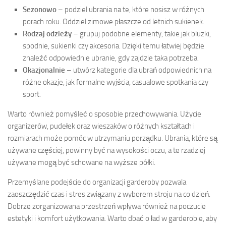
Sezonowo
– podziel ubrania na te, które nosisz w różnych
porach roku. Oddziel zimowe płaszcze od letnich sukienek.
Rodzaj odzieży
– grupuj podobne elementy, takie jak bluzki,
spodnie, sukienki czy akcesoria. Dzięki temu łatwiej będzie
znaleźć odpowiednie ubranie, gdy zajdzie taka potrzeba.
Okazjonalnie
– utwórz kategorie dla ubrań odpowiednich na
różne okazje, jak formalne wyjścia, casualowe spotkania czy
sport.
Warto również pomyśleć o sposobie przechowywania. Użycie
organizerów, pudełek oraz wieszaków o różnych kształtach i
rozmiarach może pomóc w utrzymaniu porządku. Ubrania, które są
używane częściej, powinny być na wysokości oczu, a te rzadziej
używane mogą być schowane na wyższe półki.
Przemyślane podejście do organizacji garderoby pozwala
zaoszczędzić czas i stres związany z wyborem stroju na co dzień.
Dobrze zorganizowana przestrzeń wpływa również na poczucie
estetyki i komfort użytkowania. Warto dbać o ład w garderobie, aby