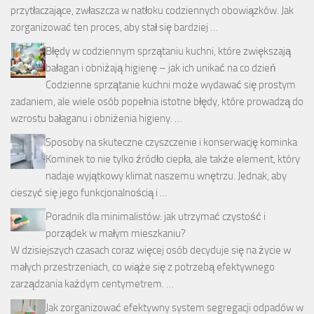
przytłaczające, zwłaszcza w natłoku codziennych obowiązków. Jak
zorganizować ten proces, aby stał się bardziej …
Błędy w codziennym sprzątaniu kuchni, które zwiększają
bałagan i obniżają higienę – jak ich unikać na co dzień
Codzienne sprzątanie kuchni może wydawać się prostym
zadaniem, ale wiele osób popełnia istotne błędy, które prowadzą do
wzrostu bałaganu i obniżenia higieny. …
Sposoby na skuteczne czyszczenie i konserwację kominka
Kominek to nie tylko źródło ciepła, ale także element, który
nadaje wyjątkowy klimat naszemu wnętrzu. Jednak, aby
cieszyć się jego funkcjonalnością i …
Poradnik dla minimalistów: jak utrzymać czystość i
porządek w małym mieszkaniu?
W dzisiejszych czasach coraz więcej osób decyduje się na życie w
małych przestrzeniach, co wiąże się z potrzebą efektywnego
zarządzania każdym centymetrem. …
Jak zorganizować efektywny system segregacji odpadów w