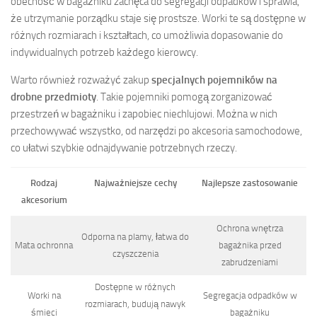
obecność w bagażniku zachęca do segregacji odpadków i sprawia,
że utrzymanie porządku staje się prostsze. Worki te są dostępne w
różnych rozmiarach i kształtach, co umożliwia dopasowanie do
indywidualnych potrzeb każdego kierowcy.
Warto również rozważyć zakup
specjalnych pojemników na
drobne przedmioty
. Takie pojemniki pomogą zorganizować
przestrzeń w bagażniku i zapobiec niechlujowi. Można w nich
przechowywać wszystko, od narzędzi po akcesoria samochodowe,
co ułatwi szybkie odnajdywanie potrzebnych rzeczy.
Rodzaj
Najważniejsze cechy
Najlepsze zastosowanie
akcesorium
Ochrona wnętrza
Odporna na plamy, łatwa do
Mata ochronna
bagażnika przed
czyszczenia
zabrudzeniami
Dostępne w różnych
Worki na
Segregacja odpadków w
rozmiarach, budują nawyk
śmieci
bagażniku