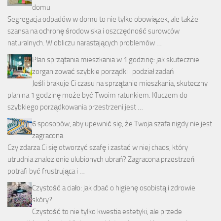
domu
Segregacja odpadów w domu to nie tylko obowiązek, ale także
szansa na ochronę środowiska i oszczędność surowców
naturalnych. W obliczu narastających problemów …
Plan sprzątania mieszkania w 1 godzinę: jak skutecznie
zorganizować szybkie porządki i podział zadań
Jeśli brakuje Ci czasu na sprzątanie mieszkania, skuteczny
plan na 1 godzinę może być Twoim ratunkiem. Kluczem do
szybkiego porządkowania przestrzeni jest …
6 sposobów, aby upewnić się, że Twoja szafa nigdy nie jest
zagracona
Czy zdarza Ci się otworzyć szafę i zastać w niej chaos, który
utrudnia znalezienie ulubionych ubrań? Zagracona przestrzeń
potrafi być frustrująca i …
Czystość a ciało: jak dbać o higienę osobistą i zdrowie
skóry?
Czystość to nie tylko kwestia estetyki, ale przede