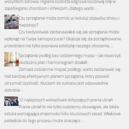
wszystkim zdrowia. Higiena osobista odgrywa kluczową rolę w
zapobieganiu chorobom i infekcjom, dlatego warto …
Czy sprzątanie może pomóc w redukcji objawów stresu i
niepokoju?
Czy kiedykolwiek zastanawiałeś się, jak sprzątanie może
wpłynąć na Twoje samopoczucie? Okazuje się, że porządkowanie
przestrzeni nie tylko poprawia estetykę naszego otoczenia, …
Sprzątanie podłóg bez codziennego mopa – jak stworzyć
skuteczny plan i harmonogram działań
Zamiast codziennie mopać podłogi, warto zastanowić się
nad bardziej efektywnym planem sprzątania, który pozwoli
utrzymać czystość. Kluczem do sukcesu jest odpowiednie
dobranie …
12 najlepszych wskazówek dotyczących prania ubrań
Pranie ubrań to nie tylko codzienny obowiązek, ale także
sztuka wymagająca znajomości kilku kluczowych zasad. Właściwe
podejście do tego procesu może znacząco …