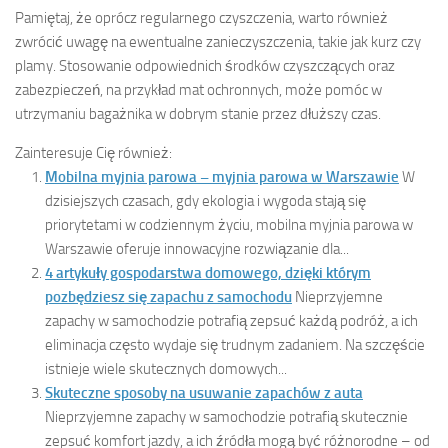
Pamiętaj, że oprócz regularnego czyszczenia, warto również
zwrócić uwagę na ewentualne zanieczyszczenia, takie jak kurz czy
plamy. Stosowanie odpowiednich środków czyszczących oraz
zabezpieczeń, na przykład mat ochronnych, może pomóc w
utrzymaniu bagażnika w dobrym stanie przez dłuższy czas.
Zainteresuje Cię również:
Mobilna myjnia parowa – myjnia parowa w Warszawie
W
dzisiejszych czasach, gdy ekologia i wygoda stają się
priorytetami w codziennym życiu, mobilna myjnia parowa w
Warszawie oferuje innowacyjne rozwiązanie dla...
4 artykuły gospodarstwa domowego, dzięki którym
pozbędziesz się zapachu z samochodu
Nieprzyjemne
zapachy w samochodzie potrafią zepsuć każdą podróż, a ich
eliminacja często wydaje się trudnym zadaniem. Na szczęście
istnieje wiele skutecznych domowych...
Skuteczne sposoby na usuwanie zapachów z auta
Nieprzyjemne zapachy w samochodzie potrafią skutecznie
zepsuć komfort jazdy, a ich źródła mogą być różnorodne – od