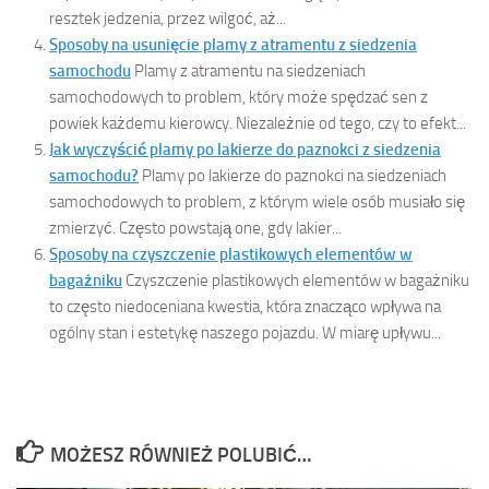
resztek jedzenia, przez wilgoć, aż...
Sposoby na usunięcie plamy z atramentu z siedzenia
samochodu
Plamy z atramentu na siedzeniach
samochodowych to problem, który może spędzać sen z
powiek każdemu kierowcy. Niezależnie od tego, czy to efekt...
Jak wyczyścić plamy po lakierze do paznokci z siedzenia
samochodu?
Plamy po lakierze do paznokci na siedzeniach
samochodowych to problem, z którym wiele osób musiało się
zmierzyć. Często powstają one, gdy lakier...
Sposoby na czyszczenie plastikowych elementów w
bagażniku
Czyszczenie plastikowych elementów w bagażniku
to często niedoceniana kwestia, która znacząco wpływa na
ogólny stan i estetykę naszego pojazdu. W miarę upływu...
MOŻESZ RÓWNIEŻ POLUBIĆ…