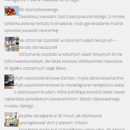
Nic skomplikowanego
Owsianka z owocami, tost z pieczywa ziarnistego, 2 morele,
szklanka zielonej herbaty to śniadanie, na drugie śniadanie można
sposobie pozwolić na kromkę …
Jak utrzymać czystość w szkolnych salach lekcyjnych –
porady dla nauczycieli
Utrzymanie czystości w szkolnych salach lekcyjnych to nie
tylko kwestia estetyki, ale także zdrowia i efektywności nauczania.
W zgiełku codziennych zajęć łatwo …
Myjki wysokociśnieniowe Oertzen, myjka ciśnieniowa karcher
Myjki wysokociśnieniowe to niezastąpione narzędzia w walce
z uporczywym brudem, które potrafią przywrócić blask nawet
najbardziej zaniedbanym powierzchniom. Wybór odpowiedniego
modelu, takiego …
Szybkie sprzątanie w 30 minut: jak efektywnie
uporządkować dom z planem i trikami
Sprzątanie może być czasochłonne i stresujące, ale istnieje