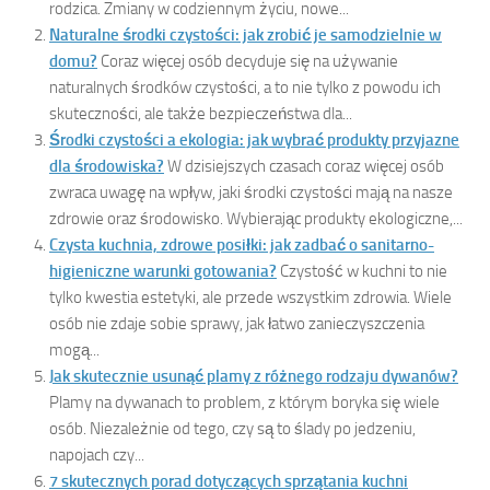
rodzica. Zmiany w codziennym życiu, nowe...
Naturalne środki czystości: jak zrobić je samodzielnie w
domu?
Coraz więcej osób decyduje się na używanie
naturalnych środków czystości, a to nie tylko z powodu ich
skuteczności, ale także bezpieczeństwa dla...
Środki czystości a ekologia: jak wybrać produkty przyjazne
dla środowiska?
W dzisiejszych czasach coraz więcej osób
zwraca uwagę na wpływ, jaki środki czystości mają na nasze
zdrowie oraz środowisko. Wybierając produkty ekologiczne,...
Czysta kuchnia, zdrowe posiłki: jak zadbać o sanitarno-
higieniczne warunki gotowania?
Czystość w kuchni to nie
tylko kwestia estetyki, ale przede wszystkim zdrowia. Wiele
osób nie zdaje sobie sprawy, jak łatwo zanieczyszczenia
mogą...
Jak skutecznie usunąć plamy z różnego rodzaju dywanów?
Plamy na dywanach to problem, z którym boryka się wiele
osób. Niezależnie od tego, czy są to ślady po jedzeniu,
napojach czy...
7 skutecznych porad dotyczących sprzątania kuchni