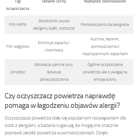
Typ
Główne cechy
Najlepsze zastosowanie
oczyszczacza
Skutecznie usuwa
Filtr HEPA
Pomieszczenia dla alergików
alergeny (pyłki, roztocza)
Kuchnie, łazienki,
Eliminuje zapachy i
Filtr węglowy
pomieszczenia z
chemikalia
nieprzyjemnymi zapachami
Wytwarza ujemne jony,
Ogólne oczyszczanie
Jonizator
redukuje
powietrza, ale z uwagą na
zanieczyszczenia
emisję ozonu
Czy oczyszczacz powietrza naprawdę
pomaga w łagodzeniu objawów alergii?
Oczyszczacze powietrza stały się popularnym rozwiązaniem dla
osób z alergiami, a badania sugerują, że mogą one znacznie
poprawić jakość powietrza w pomieszczeniach. Dzięki