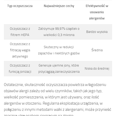
Typ oczyszczacza
Najważniejsze cechy
Efektywność w
usuwaniu
alergenów
Oczyszczacz z
Zatrzymuje 99,97% cząstek o
Bardzo wysoka
filtrem HEPA
wielkości 0,3 mikrona
Oczyszczacz z
Skuteczny w redukcji
filtracją węgla
Średnia
zapachów i niektórych gazów
aktywnego
Oczyszczacz z
Generuje ujemne jony, które
Niska do średniej
funkcją jonizacji
przyciągają zanieczyszczenia
Ostatecznie, skuteczność oczyszczacza powietrza w łagodzeniu
objawów alergii zależy od wielu czynników, takich jak jego typ,
wielkość pomieszczenia, w którym jest używany, oraz ilość
alergenów w otoczeniu. Regularna eksploatacja urządzenia, w
połączeniu z innymi metodami walki z alergenami, może przynieść
znaczną ulgę osobom cierpiącym na alergie.