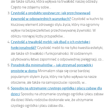
ale także sztuka, która wpływa na trwałość naszej odzieży.
Często nie zdajemy sobie...
Czystość a produkty spożywcze: jak przechowywać
żywność w odpowiednich warunkach?
Czystość w kuchni to
kluczowy element zdrowego stylu życia, który ma ogromny
wpływ na bezpieczeństwo przechowywanej żywności. W
obliczu rosnącej liczby przypadków...
Czystość a trwałość mebli: jak dbać o ich estetykę i
funkcjonalność?
Czystość mebli to nie tylko kwestia estetyki,
ale także ich trwałości i funkcjonalności. W codziennym
użytkowaniu łatwo zapomnieć o odpowiedniej pielęgnacji, co...
Poradnik dla minimalistów – jak utrzymać porządek i
prostotę w domu
Minimalizm staje się coraz bardziej
popularnym stylem życia, który nie tylko wpływa na nasze
otoczenie, ale także na samopoczucie i sposób, w...
Sposoby na utrzymanie czystego ogródka i placu zabaw dla
dzieci
Sposoby na utrzymanie czystego ogródka i placu zabaw
dla dzieci Wielu rodziców doskonale wie, że utrzymanie
czystego ogródka i placu zabaw dla...