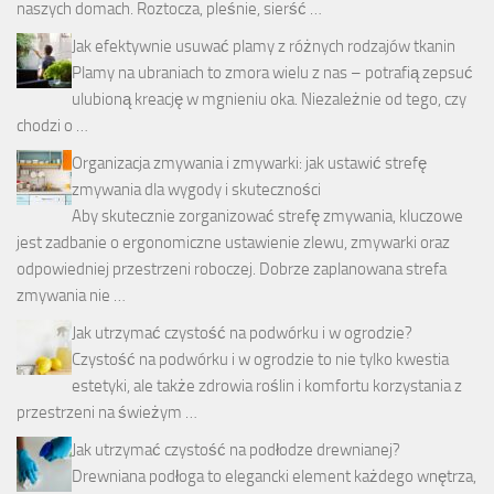
naszych domach. Roztocza, pleśnie, sierść …
Jak efektywnie usuwać plamy z różnych rodzajów tkanin
Plamy na ubraniach to zmora wielu z nas – potrafią zepsuć
ulubioną kreację w mgnieniu oka. Niezależnie od tego, czy
chodzi o …
Organizacja zmywania i zmywarki: jak ustawić strefę
zmywania dla wygody i skuteczności
Aby skutecznie zorganizować strefę zmywania, kluczowe
jest zadbanie o ergonomiczne ustawienie zlewu, zmywarki oraz
odpowiedniej przestrzeni roboczej. Dobrze zaplanowana strefa
zmywania nie …
Jak utrzymać czystość na podwórku i w ogrodzie?
Czystość na podwórku i w ogrodzie to nie tylko kwestia
estetyki, ale także zdrowia roślin i komfortu korzystania z
przestrzeni na świeżym …
Jak utrzymać czystość na podłodze drewnianej?
Drewniana podłoga to elegancki element każdego wnętrza,