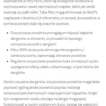
wyposażone w filtry HEPA, które są szczególnie skuteczne w
wychwytywaniu nawet najmniejszych cząstek, takich jak sierść
zwierząt czy pyłki roślin. Takie filtry mogą eliminować do 99,97%
cząsteczek o średnicy 0,3 mikrometra, co sprawia, że powietrze w
pomieszczeniach staje się znacznie czystsze.
Oczyszczacze powietrza pomagają zmniejszyć stężenie
alergenów w otoczeniu, co prowadzi do lepszego
samopoczucia osób z alergiami.
Filtry HEPA skutecznie eliminują mikroorganizmy i
zanieczyszczenia, zapewniając zdrowsze powietrze.
Regularne oczyszczanie powietrza może zmniejszyć ryzyko
wystąpienia infekcji układu oddechowego, co jest istotne dla
alergików.
Oprócz usuwania alergenów, oczyszczacze powietrza mogą także
poprawić ogólną jakość powietrza poprzez redukcję
zanieczyszczeń chemicznych i nieprzyjemnych zapachów. Dzięki
tym urządzeniom osoby cierpiące na alergie mogą lepiej
funkcjonować w swoim codziennym życiu, ciesząc się większym