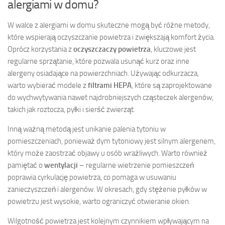
alergiami w domu?
W walce z alergiami w domu skuteczne mogą być różne metody,
które wspierają oczyszczanie powietrza i zwiększają komfort życia.
Oprócz korzystania z
oczyszczaczy powietrza
, kluczowe jest
regularne sprzątanie, które pozwala usunąć kurz oraz inne
alergeny osiadające na powierzchniach. Używając odkurzacza,
warto wybierać modele z
filtrami HEPA
, które są zaprojektowane
do wychwytywania nawet najdrobniejszych cząsteczek alergenów,
takich jak roztocza, pyłki i sierść zwierząt.
Inną ważną metodą jest unikanie palenia tytoniu w
pomieszczeniach, ponieważ dym tytoniowy jest silnym alergenem,
który może zaostrzać objawy u osób wrażliwych. Warto również
pamiętać o
wentylacji
– regularne wietrzenie pomieszczeń
poprawia cyrkulację powietrza, co pomaga w usuwaniu
zanieczyszczeń i alergenów. W okresach, gdy stężenie pyłków w
powietrzu jest wysokie, warto ograniczyć otwieranie okien.
Wilgotność powietrza jest kolejnym czynnikiem wpływającym na