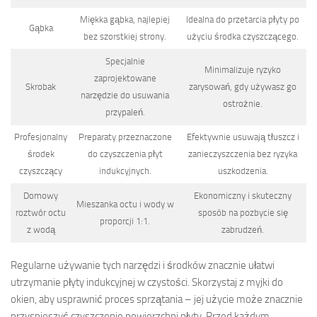
Miękka gąbka, najlepiej
Idealna do przetarcia płyty po
Gąbka
bez szorstkiej strony.
użyciu środka czyszczącego.
Specjalnie
Minimalizuje ryzyko
zaprojektowane
Skrobak
zarysowań, gdy używasz go
narzędzie do usuwania
ostrożnie.
przypaleń.
Profesjonalny
Preparaty przeznaczone
Efektywnie usuwają tłuszcz i
środek
do czyszczenia płyt
zanieczyszczenia bez ryzyka
czyszczący
indukcyjnych.
uszkodzenia.
Domowy
Ekonomiczny i skuteczny
Mieszanka octu i wody w
roztwór octu
sposób na pozbycie się
proporcji 1:1.
z wodą
zabrudzeń.
Regularne używanie tych narzędzi i środków znacznie ułatwi
utrzymanie płyty indukcyjnej w czystości. Skorzystaj z myjki do
okien, aby usprawnić proces sprzątania – jej użycie może znacznie
przyspieszyć czyszczenie powierzchni płyty. Przed każdym