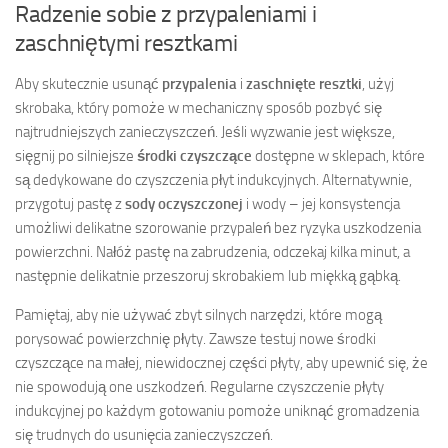
Radzenie sobie z przypaleniami i
zaschniętymi resztkami
Aby skutecznie usunąć
przypalenia
i
zaschnięte resztki
, użyj
skrobaka, który pomoże w mechaniczny sposób pozbyć się
najtrudniejszych zanieczyszczeń. Jeśli wyzwanie jest większe,
sięgnij po silniejsze
środki czyszczące
dostępne w sklepach, które
są dedykowane do czyszczenia płyt indukcyjnych. Alternatywnie,
przygotuj pastę z
sody oczyszczonej
i wody – jej konsystencja
umożliwi delikatne szorowanie przypaleń bez ryzyka uszkodzenia
powierzchni. Nałóż pastę na zabrudzenia, odczekaj kilka minut, a
następnie delikatnie przeszoruj skrobakiem lub miękką gąbką.
Pamiętaj, aby nie używać zbyt silnych narzędzi, które mogą
porysować powierzchnię płyty. Zawsze testuj nowe środki
czyszczące na małej, niewidocznej części płyty, aby upewnić się, że
nie spowodują one uszkodzeń. Regularne czyszczenie płyty
indukcyjnej po każdym gotowaniu pomoże uniknąć gromadzenia
się trudnych do usunięcia zanieczyszczeń.