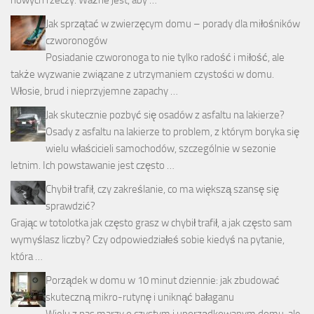
nowych rzeczy. Ważne jest, aby …
Jak sprzątać w zwierzęcym domu – porady dla miłośników
czworonogów
Posiadanie czworonoga to nie tylko radość i miłość, ale
także wyzwanie związane z utrzymaniem czystości w domu.
Włosie, brud i nieprzyjemne zapachy …
Jak skutecznie pozbyć się osadów z asfaltu na lakierze?
Osady z asfaltu na lakierze to problem, z którym boryka się
wielu właścicieli samochodów, szczególnie w sezonie
letnim. Ich powstawanie jest często …
Chybił trafił, czy zakreślanie, co ma większą szansę się
sprawdzić?
Grając w totolotka jak często grasz w chybił trafił, a jak często sam
wymyślasz liczby? Czy odpowiedziałeś sobie kiedyś na pytanie,
która …
Porządek w domu w 10 minut dziennie: jak zbudować
skuteczną mikro-rutynę i uniknąć bałaganu