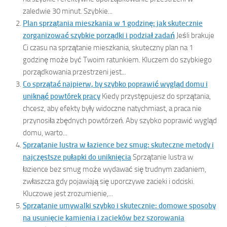
zaledwie 30 minut. Szybkie...
Plan sprzątania mieszkania w 1 godzinę: jak skutecznie
zorganizować szybkie porządki i podział zadań
Jeśli brakuje
Ci czasu na sprzątanie mieszkania, skuteczny plan na 1
godzinę może być Twoim ratunkiem. Kluczem do szybkiego
porządkowania przestrzeni jest...
Co sprzątać najpierw, by szybko poprawić wygląd domu i
uniknąć powtórek pracy
Kiedy przystępujesz do sprzątania,
chcesz, aby efekty były widoczne natychmiast, a praca nie
przynosiła zbędnych powtórzeń. Aby szybko poprawić wygląd
domu, warto...
Sprzątanie lustra w łazience bez smug: skuteczne metody i
najczęstsze pułapki do uniknięcia
Sprzątanie lustra w
łazience bez smug może wydawać się trudnym zadaniem,
zwłaszcza gdy pojawiają się uporczywe zacieki i odciski.
Kluczowe jest zrozumienie,...
Sprzątanie umywalki szybko i skutecznie: domowe sposoby
na usunięcie kamienia i zacieków bez szorowania