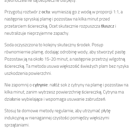
a jednocześnie są bezpieczne dla płyty.
Przygotuj roztwór z
octu
: wymieszaj go z wodą w proporcji 1:1, a
następnie spryskaj plamę i pozostaw na kilka minut przed
przetarciem ściereczką. Ocet skutecznie rozpuszcza
tłuszcz
i
neutralizuje nieprzyjemne zapachy.
Soda oczyszczona to kolejny skuteczny środek. Posyp
równomiernie plamę, dodając odrobinę wody, aby stworzyć pastę.
Pozostaw ją na około 15-20 minut, a następnie przetrzyj wilgotną
ściereczką. Ta metoda usuwa większość świeżych plam bez ryzyka
uszkodzenia powierzchni.
Nie zapomnij o
cytrynie
: nałóż sok z cytryny na plamę i pozostaw na
kilka minut, zanim wytrzesz powierzchnię ściereczką. Cytryna ma
działanie wybielające i wspomaga usuwanie zabrudzeń.
Stosuj te domowe metody regularnie, aby utrzymać płytę
indukcyjną w nienagannej czystości pomiędzy większymi
sprzątaniami.