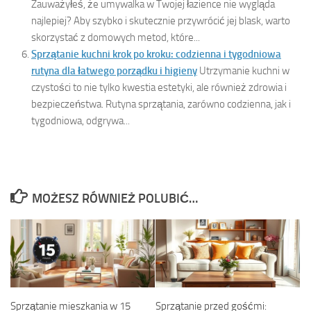
Zauważyłeś, że umywalka w Twojej łazience nie wygląda
najlepiej? Aby szybko i skutecznie przywrócić jej blask, warto
skorzystać z domowych metod, które...
Sprzątanie kuchni krok po kroku: codzienna i tygodniowa
rutyna dla łatwego porządku i higieny
Utrzymanie kuchni w
czystości to nie tylko kwestia estetyki, ale również zdrowia i
bezpieczeństwa. Rutyna sprzątania, zarówno codzienna, jak i
tygodniowa, odgrywa...
MOŻESZ RÓWNIEŻ POLUBIĆ…
Sprzątanie mieszkania w 15
Sprzątanie przed gośćmi: