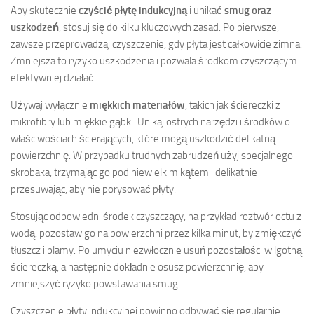
Aby skutecznie
czyścić płytę indukcyjną
i unikać
smug oraz
uszkodzeń
, stosuj się do kilku kluczowych zasad. Po pierwsze,
zawsze przeprowadzaj czyszczenie, gdy płyta jest całkowicie zimna.
Zmniejsza to ryzyko uszkodzenia i pozwala środkom czyszczącym
efektywniej działać.
Używaj wyłącznie
miękkich materiałów
, takich jak ściereczki z
mikrofibry lub miękkie gąbki. Unikaj ostrych narzędzi i środków o
właściwościach ścierających, które mogą uszkodzić delikatną
powierzchnię. W przypadku trudnych zabrudzeń użyj specjalnego
skrobaka, trzymając go pod niewielkim kątem i delikatnie
przesuwając, aby nie porysować płyty.
Stosując odpowiedni środek czyszczący, na przykład roztwór octu z
wodą, pozostaw go na powierzchni przez kilka minut, by zmiękczyć
tłuszcz i plamy. Po umyciu niezwłocznie usuń pozostałości wilgotną
ściereczką, a następnie dokładnie osusz powierzchnię, aby
zmniejszyć ryzyko powstawania smug.
Czyszczenie płyty indukcyjnej powinno odbywać się regularnie,