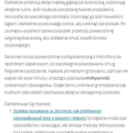
Delikatnie przetrzyj płytę miękką gąbką lub ściereczką, wykonując
okrężne ruchy. Jeśli na płycie pozostaną twarde przypalenia,
skorzystaj ze specjalnego skrobaka, trzymając go pod niewielkim
kątem i delikatnie przesuwając ostrze, aby uniknąć zarysowań. Po
usunięciu wszelkich zanieczyszczeń, przetrzyj powierzchnię
wilgotną ściereczką, aby dokładnie zmyć resztki środka
czyszczącego.
Na koniec osusz powierzchnię suchą ściereczką z mikrofibry lub
ręcznikiem papierowym, co zapobiegnie powstawaniu smug.
Regularne czyszczenie, najlepiej po każdym gotowaniu, zajmuje nie
więcej niż dwie minuty i znacząco poprawia
efektywność
codziennych obowiązków. Dzięki temu unikniesz gromadzenia się
trudnych zabrudzeń i zachowasz płytę w nienagannej czystości.
Zainteresuje Cię również:
Szybkie sprzątanie w 30 minut: jak efektywnie
uporządkować dom z planem i trikami
Sprzątanie może być
czasochłonne i stresujące, ale istnieje metoda, która pozwala
na szybkie i efektywne uporządkowanie przestrzeni w