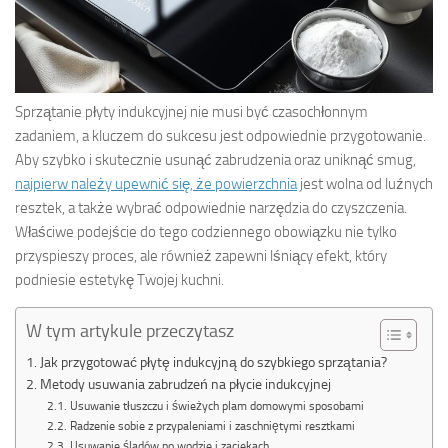
Sprzątanie płyty indukcyjnej nie musi być czasochłonnym
zadaniem, a kluczem do sukcesu jest odpowiednie przygotowanie.
Aby szybko i skutecznie usunąć zabrudzenia oraz uniknąć smug,
najpierw należy upewnić się, że powierzchnia
jest wolna od luźnych
resztek, a także wybrać odpowiednie narzędzia do czyszczenia.
Właściwe podejście do tego codziennego obowiązku nie tylko
przyspieszy proces, ale również zapewni lśniący efekt, który
podniesie estetykę Twojej kuchni.
W tym artykule przeczytasz
Jak przygotować płytę indukcyjną do szybkiego sprzątania?
Metody usuwania zabrudzeń na płycie indukcyjnej
Usuwanie tłuszczu i świeżych plam domowymi sposobami
Radzenie sobie z przypaleniami i zaschniętymi resztkami
Usuwanie śladów po wodzie i zaciekach