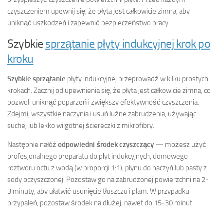
czyszczeniem upewnij się, że płyta jest całkowicie zimna, aby
uniknąć uszkodzeń i zapewnić bezpieczeństwo pracy.
Szybkie
sprzątanie płyty indukcyjnej krok po
kroku
Szybkie sprzątanie
płyty indukcyjnej przeprowadź w kilku prostych
krokach. Zacznij od upewnienia się, że płyta jest całkowicie zimna, co
pozwoli uniknąć poparzeń i zwiększy efektywność czyszczenia.
Zdejmij wszystkie naczynia i usuń luźne zabrudzenia, używając
suchej lub lekko wilgotnej ściereczki z mikrofibry.
Następnie nałóż
odpowiedni środek czyszczący
— możesz użyć
profesjonalnego preparatu do płyt indukcyjnych, domowego
roztworu octu z wodą (w proporcji 1:1), płynu do naczyń lub pasty z
sody oczyszczonej. Pozostaw go na zabrudzonej powierzchni na 2-
3 minuty, aby ułatwić usunięcie tłuszczu i plam. W przypadku
przypaleń, pozostaw środek na dłużej, nawet do 15-30 minut.