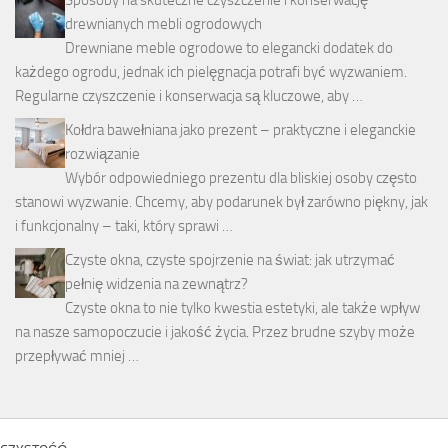
Sposoby na skuteczne czyszczenie i konserwację
drewnianych mebli ogrodowych
Drewniane meble ogrodowe to elegancki dodatek do
każdego ogrodu, jednak ich pielęgnacja potrafi być wyzwaniem.
Regularne czyszczenie i konserwacja są kluczowe, aby …
Kołdra bawełniana jako prezent – praktyczne i eleganckie
rozwiązanie
Wybór odpowiedniego prezentu dla bliskiej osoby często
stanowi wyzwanie. Chcemy, aby podarunek był zarówno piękny, jak
i funkcjonalny – taki, który sprawi …
Czyste okna, czyste spojrzenie na świat: jak utrzymać
pełnię widzenia na zewnątrz?
Czyste okna to nie tylko kwestia estetyki, ale także wpływ
na nasze samopoczucie i jakość życia. Przez brudne szyby może
przepływać mniej …