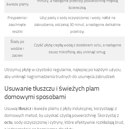
minuty, a następnie przetrzyj powierzchnię miękką
świeże plamy
ściereczką.
Przypalenia i
Użyj pasty z sody oczyszczonej i wody; nałóż na
zaschnięte
zabrudzenia, odczekaj 30 minut, a następnie delikatnie
resztki
przetrzyj.
Ślady po
Czyść płytę ciepłą wodą z dodatkiem octu, a następnie
wodzie i
osusz mikrofibrą, aby uniknąć smug.
zacieki
Utrzymuj płytę w czystości regularnie, najlepiej po każdym użyciu,
aby uniknąć nagromadzenia trudnych do usunięcia zabrudzeń.
Usuwanie tłuszczu i świeżych plam
domowymi sposobami
Usuwaj
tłuszcz
i świeże plamy z płyty indukcyjnej, korzystając z
domowych metod, by uzyskać czystą powierzchnię. Skorzystaj z
octu
, sody oczyszczonej i cytryny, które efektywnie rozkładają brud,