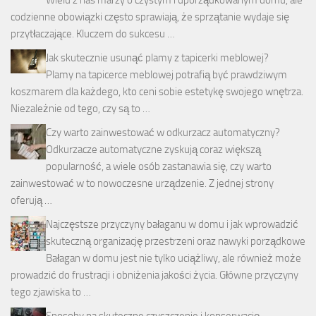
Wielu z nas marzy o czystym i uporządkowanym domu, ale
codzienne obowiązki często sprawiają, że sprzątanie wydaje się
przytłaczające. Kluczem do sukcesu …
Jak skutecznie usunąć plamy z tapicerki meblowej?
Plamy na tapicerce meblowej potrafią być prawdziwym
koszmarem dla każdego, kto ceni sobie estetykę swojego wnętrza.
Niezależnie od tego, czy są to …
Czy warto zainwestować w odkurzacz automatyczny?
Odkurzacze automatyczne zyskują coraz większą
popularność, a wiele osób zastanawia się, czy warto
zainwestować w to nowoczesne urządzenie. Z jednej strony
oferują …
Najczęstsze przyczyny bałaganu w domu i jak wprowadzić
skuteczną organizację przestrzeni oraz nawyki porządkowe
Bałagan w domu jest nie tylko uciążliwy, ale również może
prowadzić do frustracji i obniżenia jakości życia. Główne przyczyny
tego zjawiska to …