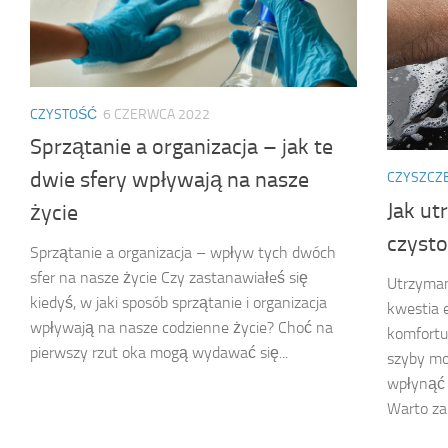
CZYSTOŚĆ
6 CZERWCA 2022
Sprzątanie a organizacja – jak te
dwie sfery wpływają na nasze
CZYSZCZE
Jak u
życie
czysto
Sprzątanie a organizacja – wpływ tych dwóch
sfer na nasze życie Czy zastanawiałeś się
Utrzyman
kiedyś, w jaki sposób sprzątanie i organizacja
kwestia e
wpływają na nasze codzienne życie? Choć na
komfortu
pierwszy rzut oka mogą wydawać się...
szyby mo
wpłynąć 
Warto za