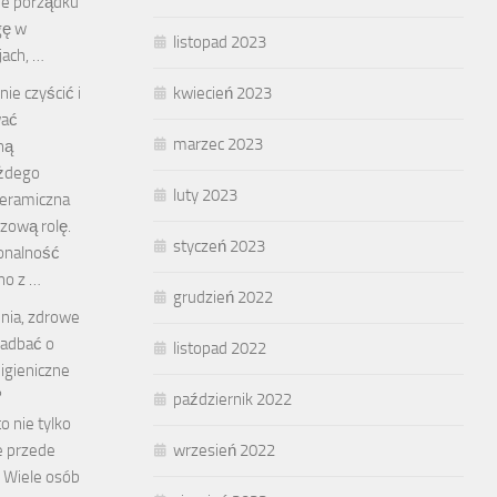
ie porządku
gę w
listopad 2023
jach, …
nie czyścić i
kwiecień 2023
ać
marzec 2023
ną
ażdego
luty 2023
ceramiczna
zową rolę.
styczeń 2023
jonalność
dno z …
grudzień 2022
nia, zdrowe
 zadbać o
listopad 2022
igieniczne
?
październik 2022
o nie tylko
le przede
wrzesień 2022
 Wiele osób