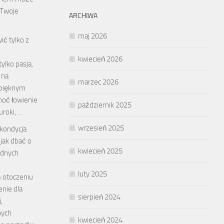
 Twoje
ARCHIWA
maj 2026
ić tylko z
kwiecień 2026
ylko pasja,
 na
marzec 2026
 pięknym
hoć łowienie
październik 2025
uroki, …
wrzesień 2025
 kondycja
 jak dbać o
kwiecień 2025
udnych
luty 2025
 otoczeniu
nie dla
sierpień 2024
,
nych
kwiecień 2024