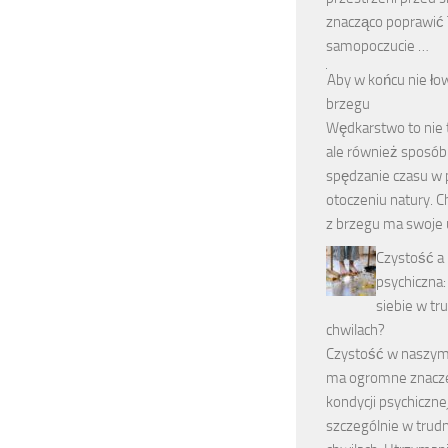
znacząco poprawić
samopoczucie …
Aby w końcu nie łow
brzegu
Wędkarstwo to nie t
ale również sposób
spędzanie czasu w
otoczeniu natury. C
z brzegu ma swoje 
Czystość a
psychiczna:
siebie w tr
chwilach?
Czystość w naszym
ma ogromne znacze
kondycji psychicznej
szczególnie w trud