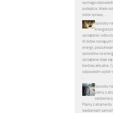
wymaga odpowied
podejścia. Wiele os
sobie sprawy, …
Sposoby na
energoosz
sprzątanie i odkurz
W dobie rosnących
energii, poszukiwan
sposobów na ener
sprzątanie staje się
bardziej aktualne. C
odpowiedni wybór s
…
Sposoby na
plamy z at
siedzenia 
Plamy z atramentu
siedzeniach samoc