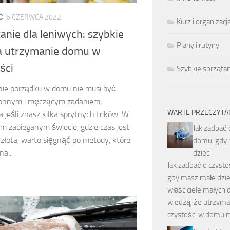
Ć
6 CZERWCA 2022
Kurz i organizacj
anie dla leniwych: szybkie
Plany i rutyny
na utrzymanie domu w
ści
Szybkie sprzątan
ie porządku w domu nie musi być
onnym i męczącym zadaniem,
WARTE PRZECZYTA
 jeśli znasz kilka sprytnych trików. W
ym zabieganym świecie, gdzie czas jest
Jak zadbać 
złota, warto sięgnąć po metody, które
domu, gdy
a...
dzieci
Jak zadbać o czyst
gdy masz małe dzie
właściciele małych 
wiedzą, że utrzyma
czystości w domu 