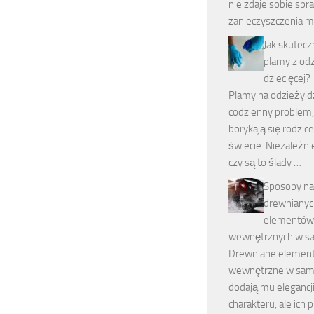
nie zdaje sobie spra
zanieczyszczenia 
Jak skutec
plamy z od
dziecięcej?
Plamy na odzieży dz
codzienny problem,
borykają się rodzic
świecie. Niezależni
czy są to ślady …
Sposoby na
drewnianyc
elementów
wewnętrznych w s
Drewniane elemen
wewnętrzne w sam
dodają mu elegancji
charakteru, ale ich 