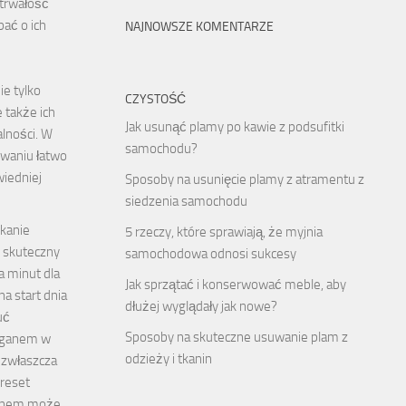
 trwałość
bać o ich
NAJNOWSZE KOMENTARZE
ie tylko
CZYSTOŚĆ
e także ich
Jak usunąć plamy po kawie z podsufitki
alności. W
samochodu?
waniu łatwo
iedniej
Sposoby na usunięcie plamy z atramentu z
siedzenia samochodu
kanie
5 rzeczy, które sprawiają, że myjnia
 skuteczny
samochodowa odnosi sukcesy
a minut dla
Jak sprzątać i konserwować meble, aby
na start dnia
dłużej wyglądały jak nowe?
uć
Sposoby na skuteczne usuwanie plam z
aganem w
odzieży i tkanin
 zwłaszcza
reset
 snem może