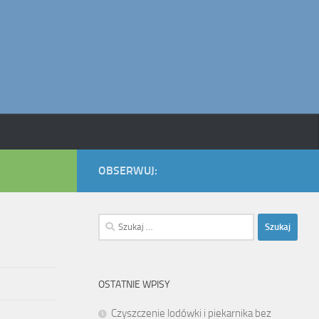
OBSERWUJ:
Szukaj:
OSTATNIE WPISY
Czyszczenie lodówki i piekarnika bez