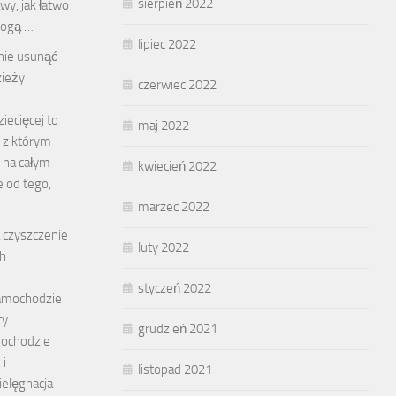
sierpień 2022
wy, jak łatwo
mogą …
lipiec 2022
znie usunąć
zieży
czerwiec 2022
iecięcej to
maj 2022
 z którym
e na całym
kwiecień 2022
e od tego,
marzec 2022
 czyszczenie
luty 2022
h
styczeń 2022
amochodzie
ty
grudzień 2021
ochodzie
 i
listopad 2021
pielęgnacja