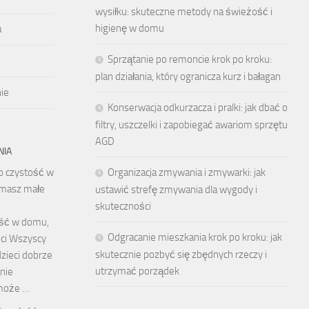
wysiłku: skuteczne metody na świeżość i
higienę w domu
a
Sprzątanie po remoncie krok po kroku:
plan działania, który ogranicza kurz i bałagan
ie
Konserwacja odkurzacza i pralki: jak dbać o
filtry, uszczelki i zapobiegać awariom sprzętu
AGD
NIA
o czystość w
Organizacja zmywania i zmywarki: jak
 masz małe
ustawić strefę zmywania dla wygody i
skuteczności
ość w domu,
Odgracanie mieszkania krok po kroku: jak
ci Wszyscy
skutecznie pozbyć się zbędnych rzeczy i
dzieci dobrze
utrzymać porządek
nie
może …