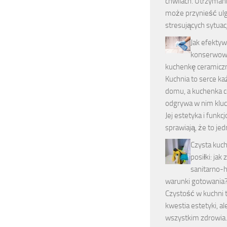
chwilach. Utrzyman
może przynieść ul
stresujących sytuac
Jak efektyw
konserwow
kuchenkę ceramicz
Kuchnia to serce k
domu, a kuchenka 
odgrywa w nim kluc
Jej estetyka i funkc
sprawiają, że to je
Czysta kuch
posiłki: jak
sanitarno-h
warunki gotowania
Czystość w kuchni t
kwestia estetyki, a
wszystkim zdrowia.