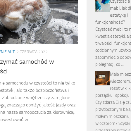
Czystość a
mebli: jak d
estetykę i
funkcjonalność?
Czystość mebli to n
kwestia estetyki, al
trwałości i funkcjon
codziennym użytko
NIE AUT
2 CZERWCA 2022
zapomnieć o odpow
trzymać samochód w
pielęgnacji, co …
ści
Małe miesz
wieczorem:
ie samochodu w czystości to nie tylko
reset w kilk
stetyki, ale także bezpieczeństwa i
porządku i spokoju 
. Zabrudzone wnętrze czy zamglone
Czy zdarza Ci się cz
gą znacząco obniżyć jakość jazdy oraz
przytłoczonym bał
na nasze samopoczucie za kierownicą.
małym mieszkaniu,
inwestować w...
wieczorem? Szybki 
przestrzeni przed