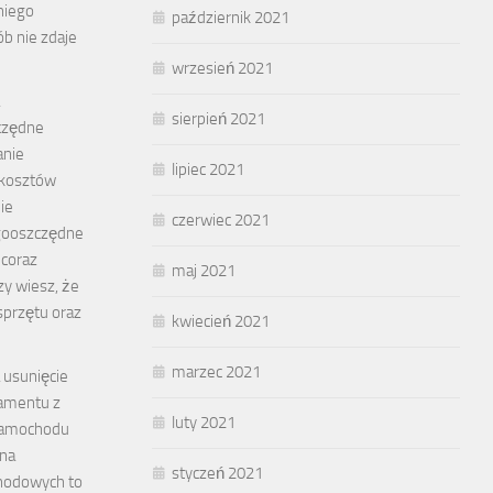
niego
październik 2021
ób nie zdaje
wrzesień 2021
sierpień 2021
czędne
anie
lipiec 2021
 kosztów
ie
czerwiec 2021
gooszczędne
 coraz
maj 2021
zy wiesz, że
przętu oraz
kwiecień 2021
marzec 2021
 usunięcie
ramentu z
luty 2021
samochodu
 na
styczeń 2021
hodowych to