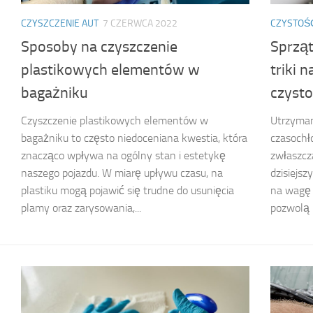
CZYSZCZENIE AUT
7 CZERWCA 2022
CZYSTOŚ
Sposoby na czyszczenie
Sprząt
plastikowych elementów w
triki 
bagażniku
czysto
Czyszczenie plastikowych elementów w
Utrzyman
bagażniku to często niedoceniana kwestia, która
czasochł
znacząco wpływa na ogólny stan i estetykę
zwłaszcza
naszego pojazdu. W miarę upływu czasu, na
dzisiejsz
plastiku mogą pojawić się trudne do usunięcia
na wagę 
plamy oraz zarysowania,...
pozwolą n