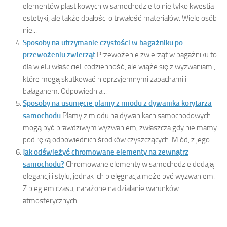
elementów plastikowych w samochodzie to nie tylko kwestia
estetyki, ale także dbałości o trwałość materiałów. Wiele osób
nie...
Sposoby na utrzymanie czystości w bagażniku po
przewożeniu zwierząt
Przewożenie zwierząt w bagażniku to
dla wielu właścicieli codzienność, ale wiąże się z wyzwaniami,
które mogą skutkować nieprzyjemnymi zapachami i
bałaganem. Odpowiednia...
Sposoby na usunięcie plamy z miodu z dywanika korytarza
samochodu
Plamy z miodu na dywanikach samochodowych
mogą być prawdziwym wyzwaniem, zwłaszcza gdy nie mamy
pod ręką odpowiednich środków czyszczących. Miód, z jego...
Jak odświeżyć chromowane elementy na zewnątrz
samochodu?
Chromowane elementy w samochodzie dodają
elegancji i stylu, jednak ich pielęgnacja może być wyzwaniem.
Z biegiem czasu, narażone na działanie warunków
atmosferycznych...