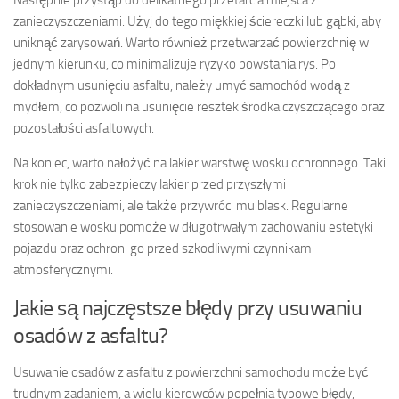
Następnie przystąp do delikatnego przetarcia miejsca z
zanieczyszczeniami. Użyj do tego miękkiej ściereczki lub gąbki, aby
uniknąć zarysowań. Warto również przetwarzać powierzchnię w
jednym kierunku, co minimalizuje ryzyko powstania rys. Po
dokładnym usunięciu asfaltu, należy umyć samochód wodą z
mydłem, co pozwoli na usunięcie resztek środka czyszczącego oraz
pozostałości asfaltowych.
Na koniec, warto nałożyć na lakier warstwę wosku ochronnego. Taki
krok nie tylko zabezpieczy lakier przed przyszłymi
zanieczyszczeniami, ale także przywróci mu blask. Regularne
stosowanie wosku pomoże w długotrwałym zachowaniu estetyki
pojazdu oraz ochroni go przed szkodliwymi czynnikami
atmosferycznymi.
Jakie są najczęstsze błędy przy usuwaniu
osadów z asfaltu?
Usuwanie osadów z asfaltu z powierzchni samochodu może być
trudnym zadaniem, a wielu kierowców popełnia typowe błędy,