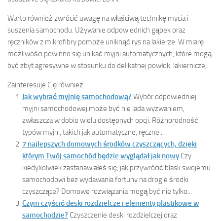
Warto również zwrócić uwagę na właściwą technikę mycia i
suszenia samochodu. Używanie odpowiednich gąbek oraz
ręczników z mikrofibry pomoże uniknąć rys na lakierze. W miarę
możliwości powinno się unikać myjni automatycznych, które mogą
być zbyt agresywne w stosunku do delikatnej powłoki lakierniczej.
Zainteresuje Cię również:
Jak wybrać myjnię samochodową?
Wybór odpowiedniej
myjni samochodowej może być nie lada wyzwaniem,
zwłaszcza w dobie wielu dostępnych opcji. Różnorodność
typów myjni, takich jak automatyczne, ręczne...
7 najlepszych domowych środków czyszczących, dzięki
którym Twój samochód będzie wyglądał jak nowy
Czy
kiedykolwiek zastanawiałeś się, jak przywrócić blask swojemu
samochodowi bez wydawania fortuny na drogie środki
czyszczące? Domowe rozwiązania mogą być nie tylko...
Czym czyścić deski rozdzielcze i elementy plastikowe w
samochodzie?
Czyszczenie deski rozdzielczej oraz