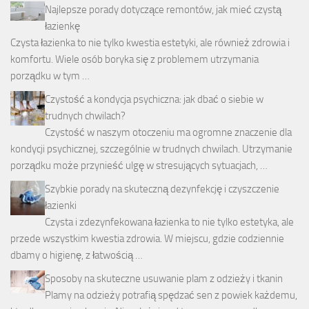
Najlepsze porady dotyczące remontów, jak mieć czystą
łazienkę
Czysta łazienka to nie tylko kwestia estetyki, ale również zdrowia i
komfortu. Wiele osób boryka się z problemem utrzymania
porządku w tym …
Czystość a kondycja psychiczna: jak dbać o siebie w
trudnych chwilach?
Czystość w naszym otoczeniu ma ogromne znaczenie dla
kondycji psychicznej, szczególnie w trudnych chwilach. Utrzymanie
porządku może przynieść ulgę w stresujących sytuacjach, …
Szybkie porady na skuteczną dezynfekcję i czyszczenie
łazienki
Czysta i zdezynfekowana łazienka to nie tylko estetyka, ale
przede wszystkim kwestia zdrowia. W miejscu, gdzie codziennie
dbamy o higienę, z łatwością …
Sposoby na skuteczne usuwanie plam z odzieży i tkanin
Plamy na odzieży potrafią spędzać sen z powiek każdemu,