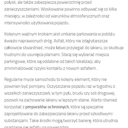
połysk, ale także zabezpiecza powierzchnię przed
zanieczyszczeniami. Woskowanie powinno odbywać się co kilka
miesięcy, w zależności od warunków atmosferycznych oraz
intensywności użytkowania pojazdu.
Kolejnym ważnym krokiem jest unikanie parkowania w pobliżu
świeżo naprawionych dróg. Asfalt, który nie zdążył jeszcze
całkowicie stwardnieć, może łatwo przylegać do lakieru, co skutkuje
trudnymi do usunięcia plamami. Staraj się wybierać miejsca
parkingowe, które są oddalone od takich lokalizacji, aby
zminimalizować ryzyko kontaktu z nowym asfaltem.
Regularne mycie samochodu to kolejny element, który nie
powinien być pomijany. Oczyszczanie pojazdu raz w tygodniu z
wszelkich zanieczyszczeń, w tym pyłu, brudu czy soli drogowej,
pozwoli na zachowanie lakieru w lepszym stanie. Warto również
korzystać z
preparatów ochronnych
, które są specjalnie
zaprojektowane do zabezpieczania lakieru przed szkodliwymi
substancjami. Takie środki mogą tworzyć barierę, która utrudnia
osadzanie się asfaltu na powierzchni.