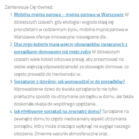
Zainteresuje Cię również:
Mobilna myjnia parowa – myjnia parowa w Warszawie
W
dzisiejszych czasach, gdy ekologia i wygoda stają się
priorytetami w codziennym życiu, mobilna myjnia parowa w
Warszawie oferuje innowacyjne rozwiązanie dla...
Dlaczego kobiety mają więcej obowiązków związanych z
porządkami domowymi niż mężczyźni
W dzisiejszych
czasach wiele kobiet odczuwa presję, aby przejmować na
siebie większą odpowiedzialność za obowiązki domowe, co
często prowadzi do nierówności w...
Sprzątanie z dziećmi: jak wprowadzić je do porządków?
Wprowadzenie dzieci do świata sprzątania to nie tylko
praktyczny sposób na utrzymanie porządku w domu, ale także
doskonała okazja do wspólnego spędzania...
Jak efektywnie sprzątać na zewnątrz domu?
Sprzątanie na
zewnątrz domu to często niedoceniany aspekt utrzymania
porządku, który może znacząco wpłynąć na wygląd naszego
otoczenia. Zmienne warunki atmosferyczne oraz...