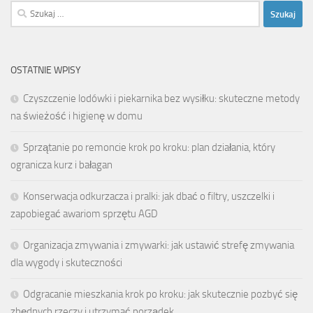
Szukaj:
OSTATNIE WPISY
Czyszczenie lodówki i piekarnika bez wysiłku: skuteczne metody
na świeżość i higienę w domu
Sprzątanie po remoncie krok po kroku: plan działania, który
ogranicza kurz i bałagan
Konserwacja odkurzacza i pralki: jak dbać o filtry, uszczelki i
zapobiegać awariom sprzętu AGD
Organizacja zmywania i zmywarki: jak ustawić strefę zmywania
dla wygody i skuteczności
Odgracanie mieszkania krok po kroku: jak skutecznie pozbyć się
zbędnych rzeczy i utrzymać porządek