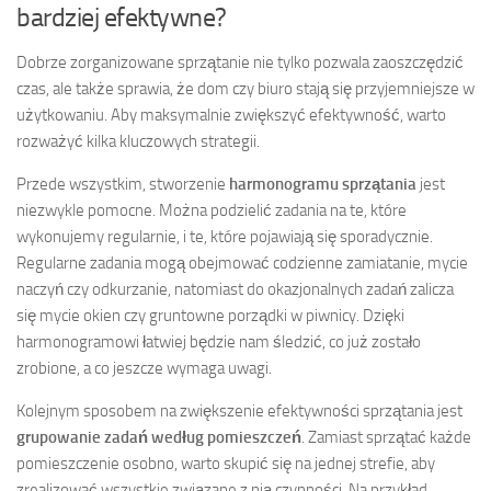
bardziej efektywne?
Dobrze zorganizowane sprzątanie nie tylko pozwala zaoszczędzić
czas, ale także sprawia, że dom czy biuro stają się przyjemniejsze w
użytkowaniu. Aby maksymalnie zwiększyć efektywność, warto
rozważyć kilka kluczowych strategii.
Przede wszystkim, stworzenie
harmonogramu sprzątania
jest
niezwykle pomocne. Można podzielić zadania na te, które
wykonujemy regularnie, i te, które pojawiają się sporadycznie.
Regularne zadania mogą obejmować codzienne zamiatanie, mycie
naczyń czy odkurzanie, natomiast do okazjonalnych zadań zalicza
się mycie okien czy gruntowne porządki w piwnicy. Dzięki
harmonogramowi łatwiej będzie nam śledzić, co już zostało
zrobione, a co jeszcze wymaga uwagi.
Kolejnym sposobem na zwiększenie efektywności sprzątania jest
grupowanie zadań według pomieszczeń
. Zamiast sprzątać każde
pomieszczenie osobno, warto skupić się na jednej strefie, aby
zrealizować wszystkie związane z nią czynności. Na przykład,