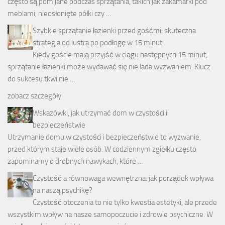
często są pomijane podczas sprzątania, takich jak zakamarki pod
meblami, nieosłonięte półki czy …
Szybkie sprzątanie łazienki przed gośćmi: skuteczna
strategia od lustra po podłogę w 15 minut
Kiedy goście mają przyjść w ciągu następnych 15 minut,
sprzątanie łazienki może wydawać się nie lada wyzwaniem. Klucz
do sukcesu tkwi nie …
zobacz szczegóły
Wskazówki, jak utrzymać dom w czystości i
bezpieczeństwie
Utrzymanie domu w czystości i bezpieczeństwie to wyzwanie,
przed którym staje wiele osób. W codziennym zgiełku często
zapominamy o drobnych nawykach, które …
Czystość a równowaga wewnętrzna: jak porządek wpływa
na naszą psychikę?
Czystość otoczenia to nie tylko kwestia estetyki, ale przede
wszystkim wpływ na nasze samopoczucie i zdrowie psychiczne. W